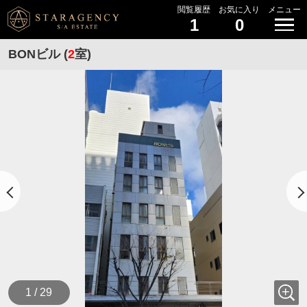
閲覧履歴
お気に入り
メニュー
1
0
BONビル (
2
室)
1 / 29