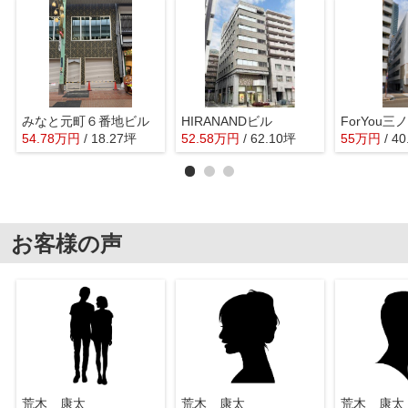
みなと元町６番地ビル
HIRANANDビル
54.78
万
円
/ 18.27坪
52.58
万
円
/ 62.10坪
55
万
円
/ 4
お客様の声
荒木 康太
荒木 康太
荒木 康太