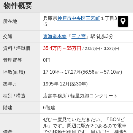
物件概要
兵庫県
神戸市中央区
三宮町
１丁目3
所在地
-5
交通
東海道本線
「
三ノ宮
」駅 徒歩3分
賃料 / 坪単価
35.4万円～55万円
/ 2.05万円～3.22万円
管理費等
0円
坪数(面積)
17.10坪～17.27坪(56.56㎡～57.10㎡)
築年月
1995年 12月(築30年)
種別 / 構造
店舗事務所 / 軽量気泡コンクリート
階建
6階建
ぜひ一度見ていただきたい、「BONビ
ル」です。周辺に駅が2つあるので電車
備考
での移動が便利です。周辺には、徒歩5