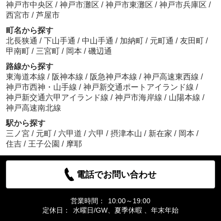
神戸市中央区
/
神戸市灘区
/
神戸市東灘区
/
神戸市兵庫区
/
西宮市
/
芦屋市
町名から探す
北長狭通
/
下山手通
/
中山手通
/
加納町
/
元町通
/
友田町
/
甲南町
/
三宮町
/
岡本
/
磯辺通
路線から探す
東海道本線
/
阪神本線
/
阪急神戸本線
/
神戸高速東西線
/
神戸市西神・山手線
/
神戸新交通ポートアイランド線
/
神戸新交通六甲アイランド線
/
神戸市海岸線
/
山陽本線
/
神戸高速南北線
駅から探す
三ノ宮
/
元町
/
六甲道
/
六甲
/
摂津本山
/
新在家
/
岡本
/
住吉
/
王子公園
/
摩耶
電話でお問い合わせ
営業時間：
10:00～19:00
定休日：
水曜日/GW、夏季休暇 、年末年始