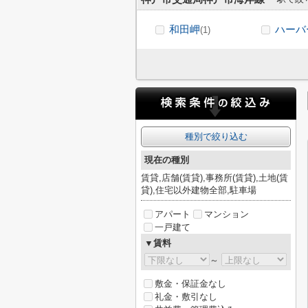
和田岬
ハーバ
(1)
種別で絞り込む
現在の種別
賃貸,店舗(賃貸),事務所(賃貸),土地(賃
貸),住宅以外建物全部,駐車場
アパート
マンション
一戸建て
▼賃料
～
敷金・保証金なし
礼金・敷引なし