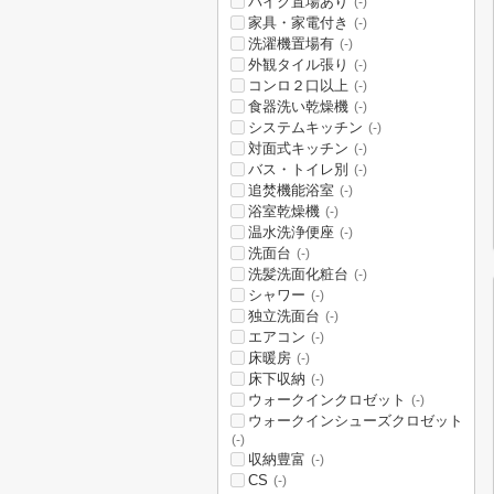
バイク置場あり
(-)
家具・家電付き
(-)
洗濯機置場有
(-)
外観タイル張り
(-)
コンロ２口以上
(-)
食器洗い乾燥機
(-)
システムキッチン
(-)
対面式キッチン
(-)
バス・トイレ別
(-)
追焚機能浴室
(-)
浴室乾燥機
(-)
温水洗浄便座
(-)
洗面台
(-)
洗髪洗面化粧台
(-)
シャワー
(-)
独立洗面台
(-)
エアコン
(-)
床暖房
(-)
床下収納
(-)
ウォークインクロゼット
(-)
ウォークインシューズクロゼット
(-)
収納豊富
(-)
CS
(-)