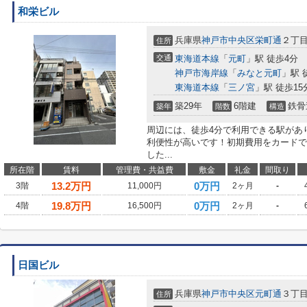
和栄ビル
兵庫県
神戸市中央区
栄町通
２丁目
住所
交通
東海道本線
「
元町
」駅 徒歩4分
神戸市海岸線
「
みなと元町
」駅 
東海道本線
「
三ノ宮
」駅 徒歩15
築29年
6階建
鉄骨
築年
階数
構造
周辺には、徒歩4分で利用できる駅があ
利便性が高いです！初期費用をカードで
した...
所在階
賃料
管理費・共益費
敷金
礼金
間取り
13.2
万円
0万円
3階
11,000円
2ヶ月
-
19.8
万円
0万円
4階
16,500円
2ヶ月
-
日国ビル
兵庫県
神戸市中央区
元町通
３丁目1
住所