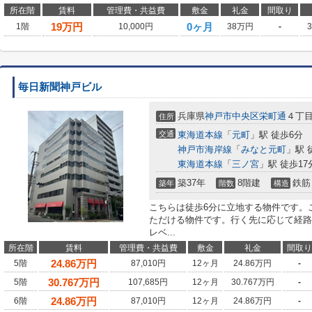
所在階
賃料
管理費・共益費
敷金
礼金
間取り
19
万円
0ヶ月
1階
10,000円
38万円
-
毎日新聞神戸ビル
兵庫県
神戸市中央区
栄町通
４丁目
住所
交通
東海道本線
「
元町
」駅 徒歩6分
神戸市海岸線
「
みなと元町
」駅 
東海道本線
「
三ノ宮
」駅 徒歩17
築37年
8階建
鉄筋
築年
階数
構造
こちらは徒歩6分に立地する物件です。
ただける物件です。行く先に応じて経路
レベ...
所在階
賃料
管理費・共益費
敷金
礼金
間取り
24.86
万円
5階
87,010円
12ヶ月
24.86万円
-
30.767
万円
5階
107,685円
12ヶ月
30.767万円
-
24.86
万円
6階
87,010円
12ヶ月
24.86万円
-