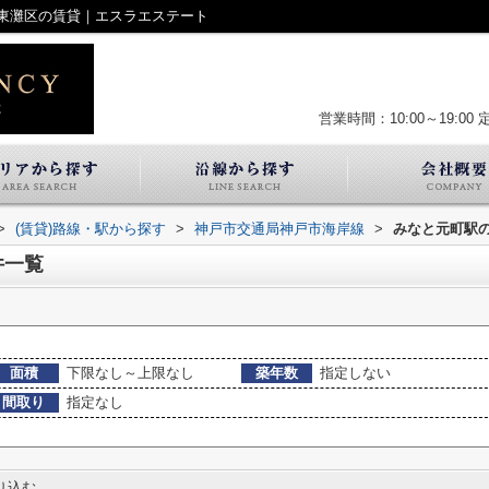
東灘区の賃貸｜エスラエステート
営業時間：10:00～19:00
>
(賃貸)路線・駅から探す
>
神戸市交通局神戸市海岸線
>
みなと元町駅
件一覧
面積
下限なし～上限なし
築年数
指定しない
間取り
指定なし
り込む