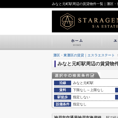
みなと元町駅周辺の賃貸物件一覧｜灘区・
灘区・東灘区の賃貸｜エスラエステート
みなと元町駅周辺の賃貸物
沿線
みなと元町駅
賃料
下限なし～上限なし
駅徒歩
指定しない
設備条件
指定なし
神戸市交通局神戸市海岸線
駅で絞