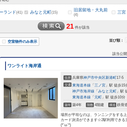
旧居留地・大丸前
ーランド
みなと元町
三宮
(41)
(15)
(4)
21
件が該当
並び順：
空室物件のみ表示
該当公開
ワンライト海岸通
兵庫県
神戸市中央区
新港町
17-5
住所
交通
東海道本線
「
三ノ宮
」駅 徒歩15
神戸市海岸線
「
みなと元町
」駅 
東海道本線
「
元町
」駅 徒歩10分
築4年
4階建
鉄骨
築年
階数
構造
場所が平坦なのは、ランニングをする上
カード決済ができます☆2駅利用できる
(*´ω`*)