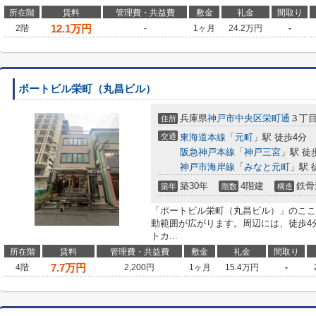
所在階
賃料
管理費・共益費
敷金
礼金
間取り
12.1
万円
2階
-
1ヶ月
24.2万円
-
ポートビル栄町（丸昌ビル）
兵庫県
神戸市中央区
栄町通
３丁目1
住所
交通
東海道本線
「
元町
」駅 徒歩4分
阪急神戸本線
「
神戸三宮
」駅 徒
神戸市海岸線
「
みなと元町
」駅 
築30年
4階建
鉄骨
築年
階数
構造
「ポートビル栄町（丸昌ビル）」のここ
動範囲が広がります。周辺には、徒歩4
トカ...
所在階
賃料
管理費・共益費
敷金
礼金
間取り
7.7
万円
4階
2,200円
1ヶ月
15.4万円
-