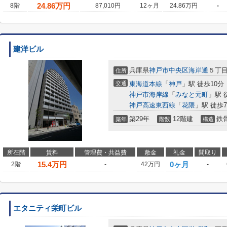
24.86
万円
8階
87,010円
12ヶ月
24.86万円
-
建洋ビル
兵庫県
神戸市中央区
海岸通
５丁目
住所
交通
東海道本線
「
神戸
」駅 徒歩10分
神戸市海岸線
「
みなと元町
」駅 
神戸高速東西線
「
花隈
」駅 徒歩
築29年
12階建
鉄
築年
階数
構造
所在階
賃料
管理費・共益費
敷金
礼金
間取り
15.4
万円
0ヶ月
2階
-
42万円
-
エタニティ栄町ビル