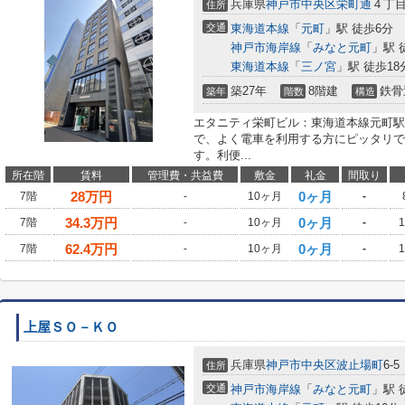
兵庫県
神戸市中央区
栄町通
４丁目1
住所
交通
東海道本線
「
元町
」駅 徒歩6分
神戸市海岸線
「
みなと元町
」駅 
東海道本線
「
三ノ宮
」駅 徒歩18
築27年
8階建
鉄骨
築年
階数
構造
エタニティ栄町ビル：東海道本線元町駅
で、よく電車を利用する方にピッタリで
す。利便...
所在階
賃料
管理費・共益費
敷金
礼金
間取り
28
万円
0ヶ月
7階
-
10ヶ月
-
34.3
万円
0ヶ月
7階
-
10ヶ月
-
62.4
万円
0ヶ月
7階
-
10ヶ月
-
上屋ＳＯ－ＫＯ
兵庫県
神戸市中央区
波止場町
6-5
住所
交通
神戸市海岸線
「
みなと元町
」駅 