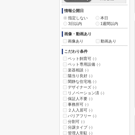
情報公開日
指定しない
本日
3日以内
1週間以内
画像・動画あり
画像あり
動画あり
こだわり条件
ペット飼育可
(-)
ペット専用設備
(-)
楽器相談
(-)
陽当り良好
(-)
閑静な住宅地
(-)
デザイナーズ
(-)
リノベーション済
(-)
保証人不要
(-)
事務所可
(-)
２人入居可
(-)
バリアフリー
(-)
分割可
(-)
分譲タイプ
(-)
管理人常駐
(-)