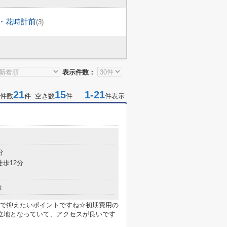
・花時計前
(3)
表示件数：
21
15
1-21
件数
件 空き数
件
件表示
分
徒歩12分
造
で抑えたいポイントですね☆初期費用の
立地となっていて、アクセスが良いです