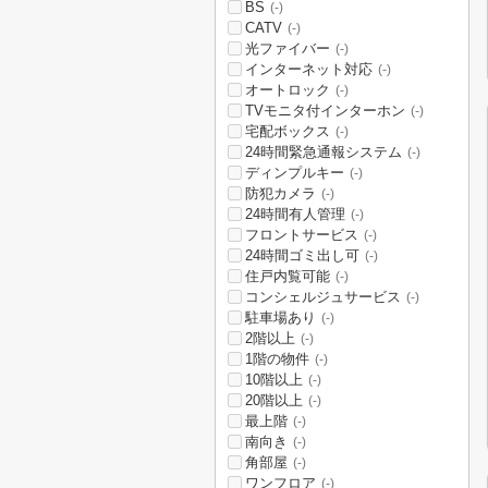
BS
(-)
CATV
(-)
光ファイバー
(-)
インターネット対応
(-)
オートロック
(-)
TVモニタ付インターホン
(-)
宅配ボックス
(-)
24時間緊急通報システム
(-)
ディンプルキー
(-)
防犯カメラ
(-)
24時間有人管理
(-)
フロントサービス
(-)
24時間ゴミ出し可
(-)
住戸内覧可能
(-)
コンシェルジュサービス
(-)
駐車場あり
(-)
2階以上
(-)
1階の物件
(-)
10階以上
(-)
20階以上
(-)
最上階
(-)
南向き
(-)
角部屋
(-)
ワンフロア
(-)