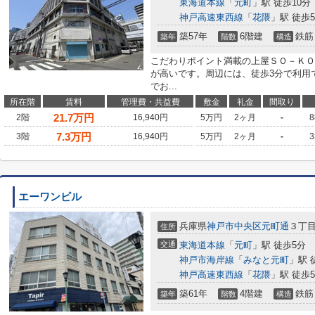
東海道本線
「
元町
」駅 徒歩10分
神戸高速東西線
「
花隈
」駅 徒歩
築57年
6階建
鉄筋
築年
階数
構造
こだわりポイント満載の上屋ＳＯ－ＫＯ
が高いです。周辺には、徒歩3分で利用
でお...
所在階
賃料
管理費・共益費
敷金
礼金
間取り
21.7
万円
2階
16,940円
5万円
2ヶ月
-
8
7.3
万円
3階
16,940円
5万円
2ヶ月
-
3
エーワンビル
兵庫県
神戸市中央区
元町通
３丁目1
住所
交通
東海道本線
「
元町
」駅 徒歩5分
神戸市海岸線
「
みなと元町
」駅 
神戸高速東西線
「
花隈
」駅 徒歩
築61年
4階建
鉄筋
築年
階数
構造