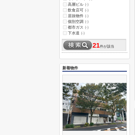
高層ビル
(-)
飲食店可
(-)
居抜物件
(-)
個別空調
(-)
都市ガス
(-)
下水道
(-)
21
件が該当
新着物件