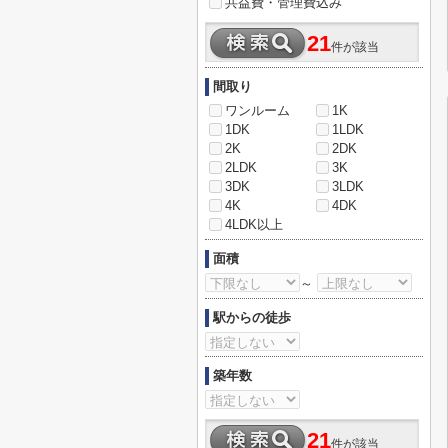
共益費・管理費込み
21
件が該当
間取り
ワンルーム
1K
1DK
1LDK
2K
2DK
2LDK
3K
3DK
3LDK
4K
4DK
4LDK以上
面積
～
駅からの徒歩
築年数
21
件が該当