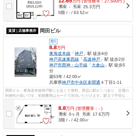
12.65
万
円
(管理費等：27,500円 )
25.3万円
敷金
-
礼金
5階 / - / 63.52㎡
岡田ビル
賃貸 | 店舗事務所
敷0
8.8
万円
東海道本線
「
神戸
」駅 徒歩4分
神戸高速東西線
「
高速神戸
」駅 徒歩2分
神戸市西神・山手線
「
大倉山
」駅 徒歩5
分
築53年 / 42.00㎡
兵庫県
神戸市中央区
多聞通
４丁目1-11
岡田ビル：東海道本線神戸駅にも近くて便利。周辺に駅が二つあり、交通の
利便性が高いです。初期費用はカードで決済いただけます。駅まで平坦なエ
リアに位置する物件で気軽に散歩でき...
8.8
万
円
(管理費等：- )
0ヶ月
17.6万円
敷金
礼金
3階 / - / 42.00㎡