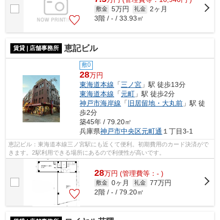
5万円
2ヶ月
敷金
礼金
3階 / - / 33.93㎡
恵記ビル
賃貸 | 店舗事務所
敷0
28
万円
東海道本線
「
三ノ宮
」駅 徒歩13分
東海道本線
「
元町
」駅 徒歩2分
神戸市海岸線
「
旧居留地・大丸前
」駅 徒
歩2分
築45年 / 79.20㎡
兵庫県
神戸市中央区
元町通
１丁目3-1
恵記ビル：東海道本線三ノ宮駅にも近くて便利。初期費用のカード決済がで
きます。2駅利用できる場所にあるので利便性が高いです。
28
万
円
(管理費等：- )
0ヶ月
77万円
敷金
礼金
2階 / - / 79.20㎡