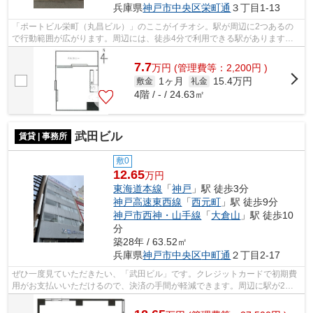
兵庫県
神戸市中央区
栄町通
３丁目1-13
「ポートビル栄町（丸昌ビル）」のここがイチオシ。駅が周辺に2つあるの
で行動範囲が広がります。周辺には、徒歩4分で利用できる駅があります。
クレジットカードで初期費用がお支払い...
7.7
万
円
(管理費等：2,200円 )
1ヶ月
15.4万円
敷金
礼金
4階 / - / 24.63㎡
武田ビル
賃貸 | 事務所
敷0
12.65
万円
東海道本線
「
神戸
」駅 徒歩3分
神戸高速東西線
「
西元町
」駅 徒歩9分
神戸市西神・山手線
「
大倉山
」駅 徒歩10
分
築28年 / 63.52㎡
兵庫県
神戸市中央区
中町通
２丁目2-17
ぜひ一度見ていただきたい、「武田ビル」です。クレジットカードで初期費
用がお支払いいただけるので、決済の手間が軽減できます。周辺に駅が2つ
あるので電車での移動が便利です。周辺...