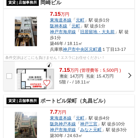
岡崎ビル
賃貸 | 店舗事務所
7.15
万円
東海道本線
「
元町
」駅 徒歩1分
阪神本線
「
元町
」駅 徒歩1分
神戸市海岸線
「
旧居留地・大丸前
」駅 徒
歩1分
築46年 / 18.11㎡
兵庫県
神戸市中央区
元町通
１丁目13-17
条件交渉はどこにも負けません！エスラにお任せください！
7.15
万
円
(管理費等：5,500円 )
14万円
15.4万円
敷金
礼金
5階 / - / 18.11㎡
ポートビル栄町（丸昌ビル）
賃貸 | 店舗事務所
7.7
万円
東海道本線
「
元町
」駅 徒歩4分
阪急神戸本線
「
神戸三宮
」駅 徒歩10分
神戸市海岸線
「
みなと元町
」駅 徒歩3分
築30年 / 24.63㎡