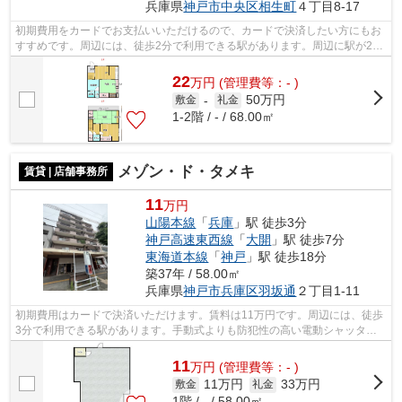
兵庫県
神戸市中央区
相生町
４丁目8-17
初期費用をカードでお支払いいただけるので、カードで決済したい方にもお
すすめです。周辺には、徒歩2分で利用できる駅があります。周辺に駅が2つ
あるので電車での移動が便利です。
22
万
円
(管理費等：- )
50万円
敷金
-
礼金
1-2階 / - / 68.00㎡
メゾン・ド・タメキ
賃貸 | 店舗事務所
11
万円
山陽本線
「
兵庫
」駅 徒歩3分
神戸高速東西線
「
大開
」駅 徒歩7分
東海道本線
「
神戸
」駅 徒歩18分
築37年 / 58.00㎡
兵庫県
神戸市兵庫区
羽坂通
２丁目1-11
初期費用はカードで決済いただけます。賃料は11万円です。周辺には、徒歩
3分で利用できる駅があります。手動式よりも防犯性の高い電動シャッター
が設置されています。敷金1ヵ月分が初...
11
万
円
(管理費等：- )
11万円
33万円
敷金
礼金
1階 / - / 58.00㎡