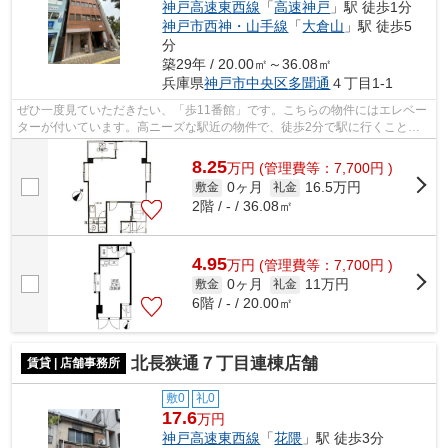
神戸高速東西線
「
高速神戸
」駅 徒歩1分
神戸市西神・山手線
「
大倉山
」駅 徒歩5
分
築29年 / 20.00㎡～36.08㎡
兵庫県
神戸市中央区
多聞通
４丁目1-1
ぜひ一度見ていただきたい、「歩11番館」です。こちらの物件にはエレベー
ターが付いています。高ニーズな駅近の物件で、徒歩2分で駅に行くことが
できます。初期費用はカードで決済いた...
8.25
万
円
(管理費等：7,700円 )
0ヶ月
16.5万円
敷金
礼金
2階 / - / 36.08㎡
4.95
万
円
(管理費等：7,700円 )
0ヶ月
11万円
敷金
礼金
6階 / - / 20.00㎡
北長狭通７丁目連棟店舗
賃貸 | 店舗事務所
敷0
礼0
17.6
万円
神戸高速東西線
「
花隈
」駅 徒歩3分