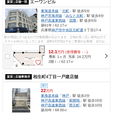
エーワンビル
賃貸 | 店舗一部
東海道本線
「
元町
」駅 徒歩5分
神戸市海岸線
「
みなと元町
」駅 徒歩4分
神戸高速東西線
「
花隈
」駅 徒歩5分
築61年 / 62.17㎡
兵庫県
神戸市中央区
元町通
３丁目17-4
駅が周辺に2つあるので行動範囲が広がります。立地が良く広い室内なので
スクール向けになっています。賃料10万円以下をご希望のお客様、ぜひお問
い合わせください。周辺には、徒歩5分...
12.1
万
円
(管理費等：- )
1ヶ月
24.2万円
敷金
礼金
2階 / - / 62.17㎡
相生町4丁目一戸建店舗
賃貸 | 店舗事務所
敷0
22
万円
東海道本線
「
神戸
」駅 徒歩2分
神戸高速東西線
「
新開地
」駅 徒歩10分
神戸高速東西線
「
西元町
」駅 徒歩10分
築30年 / 68.00㎡