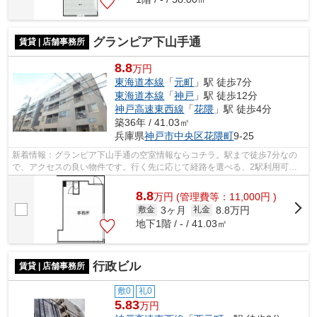
グランピア下山手通
賃貸 | 店舗事務所
8.8
万円
東海道本線
「
元町
」駅 徒歩7分
東海道本線
「
神戸
」駅 徒歩12分
神戸高速東西線
「
花隈
」駅 徒歩4分
築36年 / 41.03㎡
兵庫県
神戸市中央区
花隈町
9-25
新着情報：グランピア下山手通の空室情報ならコチラ。駅まで徒歩7分なの
で、アクセスの良い物件です。行く先に応じて経路を選べる、2駅利用可能
な物件です。
8.8
万
円
(管理費等：11,000円 )
3ヶ月
8.8万円
敷金
礼金
地下1階 / - / 41.03㎡
行政ビル
賃貸 | 店舗事務所
敷0
礼0
5.83
万円