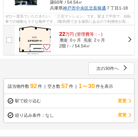
築60年 / 54.54㎡
兵庫県
神戸市中央区
北長狭通
７丁目1-18
ぜひ一度見ていただきたい、「三宅マンション」です。駅まで平坦で、自転
車での移動もラクな物件です。2駅利用できる場所にあるので利便性が高い
です。こちらは初期費用をカードでお支...
22
万
円
(管理費等：- )
0ヶ月
2ヶ月
敷金
礼金
2階 / - / 54.54㎡
次の30件へ
92
57
1～30
該当物件数
件
空き数
件
件を表示
駅で絞り込む
変更
変更
絞り込み条件：
なし