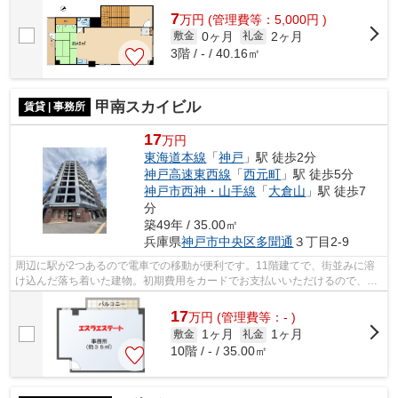
7
万
円
(管理費等：5,000円 )
0ヶ月
2ヶ月
敷金
礼金
3階 / - / 40.16㎡
甲南スカイビル
賃貸 | 事務所
17
万円
東海道本線
「
神戸
」駅 徒歩2分
神戸高速東西線
「
西元町
」駅 徒歩5分
神戸市西神・山手線
「
大倉山
」駅 徒歩7
分
築49年 / 35.00㎡
兵庫県
神戸市中央区
多聞通
３丁目2-9
周辺に駅が2つあるので電車での移動が便利です。11階建てで、街並みに溶
け込んだ落ち着いた建物。初期費用をカードでお支払いいただけるので、カ
ードで決済したい方にもおすすめです。...
17
万
円
(管理費等：- )
1ヶ月
1ヶ月
敷金
礼金
10階 / - / 35.00㎡