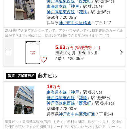
神戸高速東西線
「
西元町
」駅 徒歩3分
東海道本線
「
神戸
」駅 徒歩5分
神戸高速東西線
「
花隈
」駅 徒歩5分
築50年 / 20.35㎡
兵庫県
神戸市中央区
橘通
１丁目1-12
2駅利用できる立地となっていて、アクセスが良いです♪初期費用のカード決
済ができます♪周辺には、徒歩3分で利用できる駅があります(*^_^*)
5.83
万
円
(管理費等：- )
0ヶ月
0ヶ月
敷金
礼金
4階 / - / 20.35㎡
藤井ビル
賃貸 | 店舗事務所
18
万円
東海道本線
「
神戸
」駅 徒歩5分
神戸高速東西線
「
花隈
」駅 徒歩5分
神戸高速東西線
「
西元町
」駅 徒歩1分
築59年 / 78.00㎡
兵庫県
神戸市中央区
元町通
７丁目2-4
藤井ビル：東海道本線神戸駅にも近くて便利☆周辺に駅が二つあり、交通の
利便性が高いです☆初期費用をカードでお支払いいただけるので、カードで