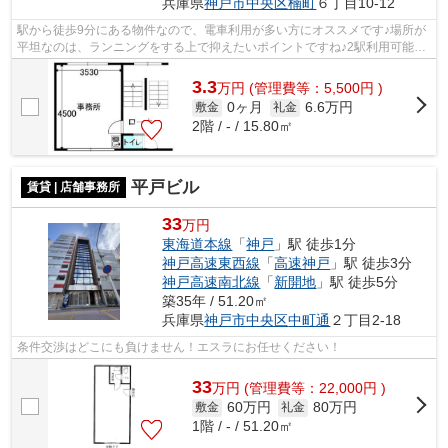
兵庫県
神戸市中央区
楠町
６丁目10-12
駅から徒歩9分にある物件なので、電車利用が多い方にオススメです♪場所が
平坦なのは、ランニングをする上で抑えたいポイントですね♪2駅利用可能な
物件で目的地に応じて路線を選ぶこと...
3.3
万
円
(管理費等：5,500円 )
0ヶ月
6.6万円
敷金
礼金
2階 / - / 15.80㎡
平戸ビル
賃貸 | 店舗事務所
33
万円
東海道本線
「
神戸
」駅 徒歩1分
神戸高速東西線
「
高速神戸
」駅 徒歩3分
神戸高速南北線
「
新開地
」駅 徒歩5分
築35年 / 51.20㎡
兵庫県
神戸市中央区
中町通
２丁目2-18
条件交渉はどこにも負けません！エスラにお任せください！
33
万
円
(管理費等：22,000円 )
60万円
80万円
敷金
礼金
1階 / - / 51.20㎡