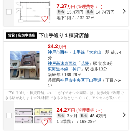
7.37
万
円
(管理費等：- )
13.4万円
14.74万円
敷金
礼金
地下1階 / - / 32.02㎡
下山手通り１棟貸店舗
賃貸 | 店舗事務所
24.2
万円
神戸市西神・山手線
「
大倉山
」駅 徒歩4
分
神戸高速東西線
「
花隈
」駅 徒歩8分
東海道本線
「
神戸
」駅 徒歩13分
築56年 / 169.29㎡
兵庫県
神戸市中央区
下山手通
７丁目7-6-
17
「下山手通り１棟貸店舗」のここがイチオシ☆周辺には、徒歩4分で利用で
きる駅があります☆2駅利用できる立地となっていて、アクセスが良いです
☆場所が平坦なのは、ランニングをする上で...
24.2
万
円
(管理費等：- )
3ヶ月
48.4万円
敷金
礼金
1-3階階 / - / 169.29㎡