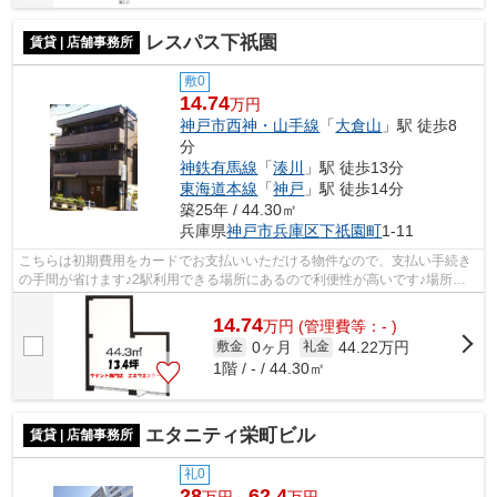
レスパス下祇園
賃貸 | 店舗事務所
敷0
14.74
万円
神戸市西神・山手線
「
大倉山
」駅 徒歩8
分
神鉄有馬線
「
湊川
」駅 徒歩13分
東海道本線
「
神戸
」駅 徒歩14分
築25年 / 44.30㎡
兵庫県
神戸市兵庫区
下祇園町
1-11
こちらは初期費用をカードでお支払いいただける物件なので、支払い手続き
の手間が省けます♪2駅利用できる場所にあるので利便性が高いです♪場所が
平坦なのは、ランニングをする上で抑え...
14.74
万
円
(管理費等：- )
0ヶ月
44.22万円
敷金
礼金
1階 / - / 44.30㎡
エタニティ栄町ビル
賃貸 | 店舗事務所
礼0
28
62.4