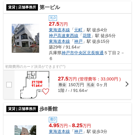
第一ビル
賃貸 | 店舗事務所
礼0
27.5
万円
東海道本線
「
元町
」駅 徒歩4分
神戸高速東西線
「
花隈
」駅 徒歩5分
東海道本線
「
神戸
」駅 徒歩15分
築29年 / 91.64㎡
兵庫県
神戸市中央区
北長狭通
５丁目２－
６
初期費用のカード決済ができます(^^)
27.5
万
円
(管理費等：33,000円 )
150万円
0ヶ月
敷金
礼金
1階 / - / 91.64㎡
歩8番館
賃貸 | 店舗事務所
敷0
4.95
8.25
万円～
万円
東海道本線
「
神戸
」駅 徒歩3分