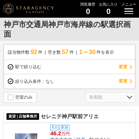
閲覧履歴
お気に入り
メニュー
0
0
神戸市交通局神戸市海岸線の駅選択画
面
92
57
1～30
該当物件数
件
空き数
件
件を表示
駅で絞り込む
変更
変更
絞り込み条件：
なし
空室のみ
セレニテ神戸駅前アリエ
賃貸 | 店舗事務所
礼0
新築
46.2
万円