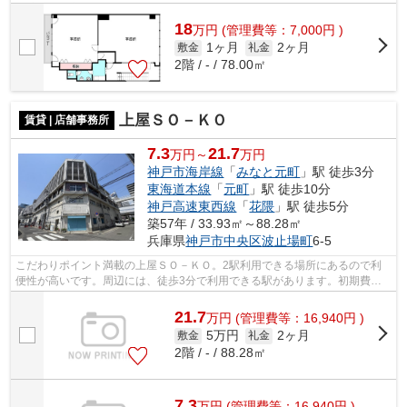
決済したい方にもおすすめです☆乗駅まで...
18
万
円
(管理費等：7,000円 )
1ヶ月
2ヶ月
敷金
礼金
2階 / - / 78.00㎡
上屋ＳＯ－ＫＯ
賃貸 | 店舗事務所
7.3
21.7
万円～
万円
神戸市海岸線
「
みなと元町
」駅 徒歩3分
東海道本線
「
元町
」駅 徒歩10分
神戸高速東西線
「
花隈
」駅 徒歩5分
築57年 / 33.93㎡～88.28㎡
兵庫県
神戸市中央区
波止場町
6-5
こだわりポイント満載の上屋ＳＯ－ＫＯ。2駅利用できる場所にあるので利
便性が高いです。周辺には、徒歩3分で利用できる駅があります。初期費用
をカードでお支払いいただけるので、カ...
21.7
万
円
(管理費等：16,940円 )
5万円
2ヶ月
敷金
礼金
2階 / - / 88.28㎡
7.3
万
円
(管理費等：16,940円 )