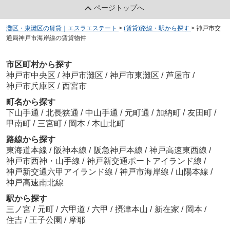
ページトップへ
灘区・東灘区の賃貸｜エスラエステート
>
(賃貸)路線・駅から探す
>
神戸市交
通局神戸市海岸線の賃貸物件
市区町村から探す
神戸市中央区
/
神戸市灘区
/
神戸市東灘区
/
芦屋市
/
神戸市兵庫区
/
西宮市
町名から探す
下山手通
/
北長狭通
/
中山手通
/
元町通
/
加納町
/
友田町
/
甲南町
/
三宮町
/
岡本
/
本山北町
路線から探す
東海道本線
/
阪神本線
/
阪急神戸本線
/
神戸高速東西線
/
神戸市西神・山手線
/
神戸新交通ポートアイランド線
/
神戸新交通六甲アイランド線
/
神戸市海岸線
/
山陽本線
/
神戸高速南北線
駅から探す
三ノ宮
/
元町
/
六甲道
/
六甲
/
摂津本山
/
新在家
/
岡本
/
住吉
/
王子公園
/
摩耶