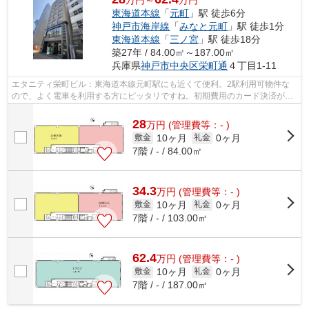
万円～
万円
東海道本線
「
元町
」駅 徒歩6分
神戸市海岸線
「
みなと元町
」駅 徒歩1分
東海道本線
「
三ノ宮
」駅 徒歩18分
築27年 / 84.00㎡～187.00㎡
兵庫県
神戸市中央区
栄町通
４丁目1-11
エタニティ栄町ビル：東海道本線元町駅にも近くて便利。2駅利用可物件な
ので、よく電車を利用する方にピッタリですね。初期費用のカード決済がで
きます。利便性の高い徒歩6分の物件です。
28
万
円
(管理費等：- )
10ヶ月
0ヶ月
敷金
礼金
7階 / - / 84.00㎡
34.3
万
円
(管理費等：- )
10ヶ月
0ヶ月
敷金
礼金
7階 / - / 103.00㎡
62.4
万
円
(管理費等：- )
10ヶ月
0ヶ月
敷金
礼金
7階 / - / 187.00㎡