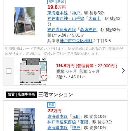
敷0
新築
19.8
万円
東海道本線
「
神戸
」駅 徒歩5分
神戸市西神・山手線
「
大倉山
」駅 徒歩3
分
神戸高速東西線
「
高速神戸
」駅 徒歩3分
築1年未満 / 45.01㎡
兵庫県
神戸市中央区
楠町
２丁目3-5
初期費用はカードで決済いただけます。駅が周辺に2つあるので行動範囲が
広がります。周辺には、徒歩5分で利用できる駅があります。
19.8
万
円
(管理費等：22,000円 )
0ヶ月
3ヶ月
敷金
礼金
3階 / - / 45.01㎡
三宅マンション
賃貸 | 店舗事務所
敷0
22
万円
東海道本線
「
元町
」駅 徒歩10分
神戸高速東西線
「
花隈
」駅 徒歩3分
東海道本線
「
神戸
」駅 徒歩10分