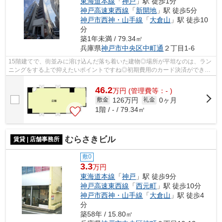
東海道本線
「
神戸
」駅 徒歩1分
神戸高速東西線
「
新開地
」駅 徒歩5分
神戸市西神・山手線
「
大倉山
」駅 徒歩10
分
築1年未満 / 79.34㎡
兵庫県
神戸市中央区
中町通
２丁目1-6
15階建てで、街並みに溶け込んだ落ち着いた建物◎場所が平坦なのは、ラン
ニングをする上で抑えたいポイントですね◎初期費用のカード決済ができま
す◎周辺には、徒歩3分で利用できる駅が...
46.2
万
円
(管理費等：- )
126万円
0ヶ月
敷金
礼金
1階 / - / 79.34㎡
むらさきビル
賃貸 | 店舗事務所
敷0
3.3
万円
東海道本線
「
神戸
」駅 徒歩9分
神戸高速東西線
「
西元町
」駅 徒歩10分
神戸市西神・山手線
「
大倉山
」駅 徒歩4
分
築58年 / 15.80㎡