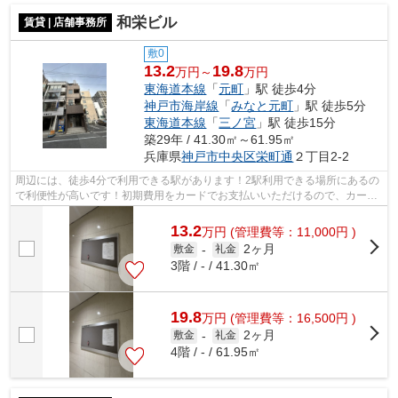
和栄ビル
賃貸 | 店舗事務所
敷0
13.2
19.8
万円～
万円
東海道本線
「
元町
」駅 徒歩4分
神戸市海岸線
「
みなと元町
」駅 徒歩5分
東海道本線
「
三ノ宮
」駅 徒歩15分
築29年 / 41.30㎡～61.95㎡
兵庫県
神戸市中央区
栄町通
２丁目2-2
周辺には、徒歩4分で利用できる駅があります！2駅利用できる場所にあるの
で利便性が高いです！初期費用をカードでお支払いいただけるので、カード
で決済したい方にもおすすめです！場...
13.2
万
円
(管理費等：11,000円 )
2ヶ月
敷金
-
礼金
3階 / - / 41.30㎡
19.8
万
円
(管理費等：16,500円 )
2ヶ月
敷金
-
礼金
4階 / - / 61.95㎡