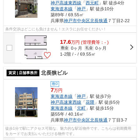
神戸高速東西線
「
西元町
」駅 徒歩4分
東海道本線
「
神戸
」駅 徒歩10分
築89年 / 69.55㎡
兵庫県
神戸市中央区
北長狭通
７丁目2-22
条件交渉はどこにも負けません！エスラにお任せください！
17.6
万
円
(管理費等：- )
0ヶ月
0ヶ月
敷金
礼金
1-2階 / - / 69.55㎡
北長狭ビル
賃貸 | 店舗事務所
敷0
7
万円
東海道本線
「
神戸
」駅 徒歩7分
神戸高速東西線
「
花隈
」駅 徒歩5分
東海道本線
「
元町
」駅 徒歩15分
築55年 / 40.16㎡
兵庫県
神戸市中央区
北長狭通
７丁目3-7
徒歩1分で駅にアクセス可能な、魅力的な駅近物件です。こちらは初期費用
をカードでお支払いいただける物件です。