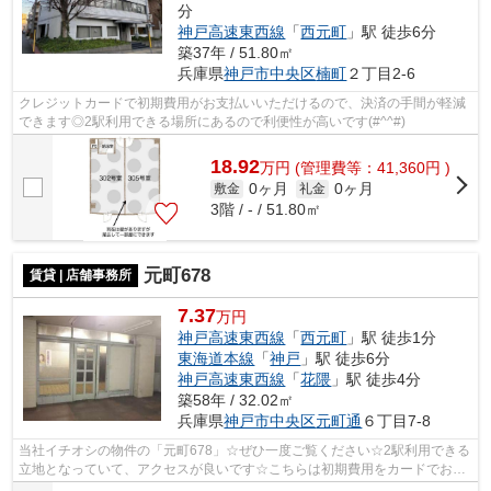
分
神戸高速東西線
「
西元町
」駅 徒歩6分
築37年 / 51.80㎡
兵庫県
神戸市中央区
楠町
２丁目2-6
クレジットカードで初期費用がお支払いいただけるので、決済の手間が軽減
できます◎2駅利用できる場所にあるので利便性が高いです(#^^#)
18.92
万
円
(管理費等：41,360円 )
0ヶ月
0ヶ月
敷金
礼金
3階 / - / 51.80㎡
元町678
賃貸 | 店舗事務所
7.37
万円
神戸高速東西線
「
西元町
」駅 徒歩1分
東海道本線
「
神戸
」駅 徒歩6分
神戸高速東西線
「
花隈
」駅 徒歩4分
築58年 / 32.02㎡
兵庫県
神戸市中央区
元町通
６丁目7-8
当社イチオシの物件の「元町678」☆ぜひ一度ご覧ください☆2駅利用できる
立地となっていて、アクセスが良いです☆こちらは初期費用をカードでお支
払いいただける物件です☆駅まで徒歩1分の...