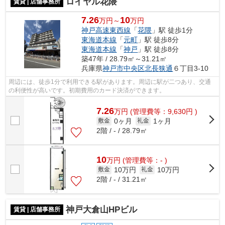
ロイヤル花隈
賃貸 | 店舗事務所
7.26
10
万円～
万円
神戸高速東西線
「
花隈
」駅 徒歩1分
東海道本線
「
元町
」駅 徒歩8分
東海道本線
「
神戸
」駅 徒歩8分
築47年 / 28.79㎡～31.21㎡
兵庫県
神戸市中央区
北長狭通
６丁目3-10
周辺には、徒歩1分で利用できる駅があります。周辺に駅が二つあり、交通
の利便性が高いです。初期費用のカード決済ができます。
7.26
万
円
(管理費等：9,630円 )
0ヶ月
1ヶ月
敷金
礼金
2階 / - / 28.79㎡
10
万
円
(管理費等：- )
10万円
10万円
敷金
礼金
2階 / - / 31.21㎡
神戸大倉山HPビル
賃貸 | 店舗事務所