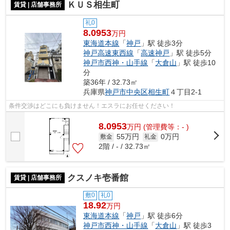
ＫＵＳ相生町
賃貸 | 店舗事務所
礼0
8.0953
万円
東海道本線
「
神戸
」駅 徒歩3分
神戸高速東西線
「
高速神戸
」駅 徒歩5分
神戸市西神・山手線
「
大倉山
」駅 徒歩10
分
築36年 / 32.73㎡
兵庫県
神戸市中央区
相生町
４丁目2-1
条件交渉はどこにも負けません！エスラにお任せください！
8.0953
万
円
(管理費等：- )
55万円
0万円
敷金
礼金
2階 / - / 32.73㎡
クスノキ壱番館
賃貸 | 店舗事務所
敷0
礼0
18.92
万円
東海道本線
「
神戸
」駅 徒歩6分
神戸市西神・山手線
「
大倉山
」駅 徒歩3