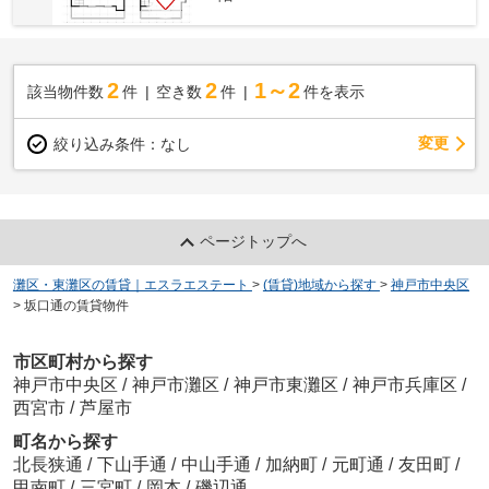
2
2
1～2
該当物件数
件
空き数
件
件を表示
変更
絞り込み条件：
なし
ページトップへ
灘区・東灘区の賃貸｜エスラエステート
>
(賃貸)地域から探す
>
神戸市中央区
>
坂口通の賃貸物件
市区町村から探す
神戸市中央区
/
神戸市灘区
/
神戸市東灘区
/
神戸市兵庫区
/
西宮市
/
芦屋市
町名から探す
北長狭通
/
下山手通
/
中山手通
/
加納町
/
元町通
/
友田町
/
甲南町
/
三宮町
/
岡本
/
磯辺通