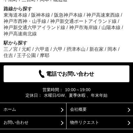
路線から探す
東海道本線
/
阪神本線
/
阪急神戸本線
/
神戸高速東西線
/
神戸市西神・山手線
/
神戸新交通ポートアイランド線
/
神戸新交通六甲アイランド線
/
神戸市海岸線
/
山陽本線
/
神戸高速南北線
駅から探す
三ノ宮
/
元町
/
六甲道
/
六甲
/
摂津本山
/
新在家
/
岡本
/
住吉
/
王子公園
/
摩耶
電話でお問い合わせ
営業時間：
10:00～19:00
定休日：
水曜日/GW、夏季休暇 、年末年始
ホーム
会社概要
お問い合わせ
物件リクエスト