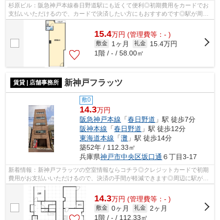
杉原ビル：阪急神戸本線春日野道駅にも近くて便利◎初期費用をカードでお
支払いいただけるので、カードで決済したい方にもおすすめです◎駅が周辺
に2つあるので行動範囲が広がります(#^^#)
15.4
万
円
(管理費等：- )
1ヶ月
15.4万円
敷金
礼金
1階 / - / 58.00㎡
新神戸フラッツ
賃貸 | 店舗事務所
敷0
14.3
万円
阪急神戸本線
「
春日野道
」駅 徒歩7分
阪神本線
「
春日野道
」駅 徒歩12分
東海道本線
「
灘
」駅 徒歩14分
築52年 / 112.33㎡
兵庫県
神戸市中央区
坂口通
６丁目3-17
新着情報：新神戸フラッツの空室情報ならコチラ◎クレジットカードで初期
費用がお支払いいただけるので、決済の手間が軽減できます◎周辺に駅が二
つあり、交通の利便性が高いです◎場所が...
14.3
万
円
(管理費等：- )
0ヶ月
2ヶ月
敷金
礼金
1階 / - / 112.33㎡