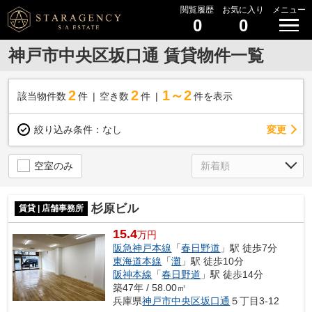
閲覧履歴
お気に入り
メニュー
0
0
神戸市中央区坂口通 賃貸物件一覧
2
2
1～2
該当物件数
件
空き数
件
件を表示
変更
絞り込み条件：
なし
空室のみ
杉原ビル
賃貸 | 店舗事務所
15.4
万円
阪急神戸本線
「
春日野道
」駅 徒歩7分
東海道本線
「
灘
」駅 徒歩10分
阪神本線
「
春日野道
」駅 徒歩14分
築47年 / 58.00㎡
兵庫県
神戸市中央区
坂口通
５丁目3-12