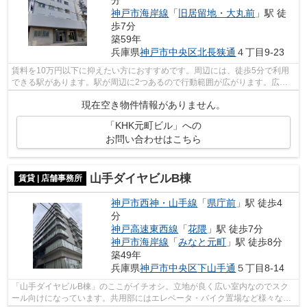
神戸市海岸線
「
旧居留地・大丸前
」駅 徒
歩7分
築59年
兵庫県
神戸市中央区
北長狭通
４丁目9-23
賃料を10万円以下に抑えたい方におすすめです。周辺には、徒歩5分で利用
できる駅があります。駅が周辺に2つあるので行動範囲が広がります。広々
とした室内となっておりますのでスクー...
現在空き物件情報がありません。
「KHK元町ビル」への
お問い合わせはこちら
山手ダイヤビルB棟
賃貸 | 店舗事務所
神戸市西神・山手線
「
県庁前
」駅 徒歩4
分
神戸高速東西線
「
花隈
」駅 徒歩7分
神戸市海岸線
「
みなと元町
」駅 徒歩8分
築49年
兵庫県
神戸市中央区
下山手通
５丁目8-14
「山手ダイヤビルB棟」のここがイチオシ。立地が良く広い室内なのでスク
ール向けになっています。共用部にはエレベータ・バイク置場など様々な設