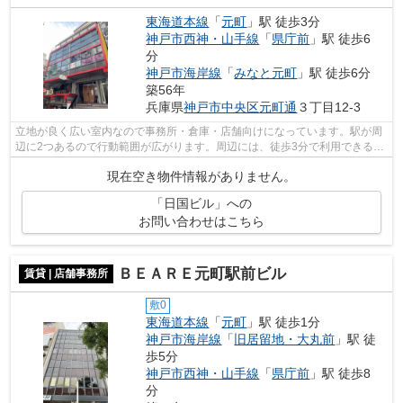
東海道本線
「
元町
」駅 徒歩3分
神戸市西神・山手線
「
県庁前
」駅 徒歩6
分
神戸市海岸線
「
みなと元町
」駅 徒歩6分
築56年
兵庫県
神戸市中央区
元町通
３丁目12-3
立地が良く広い室内なので事務所・倉庫・店舗向けになっています。駅が周
辺に2つあるので行動範囲が広がります。周辺には、徒歩3分で利用できる駅
があります。飲食不可の為、入居前に...
現在空き物件情報がありません。
「日国ビル」への
お問い合わせはこちら
ＢＥＡＲＥ元町駅前ビル
賃貸 | 店舗事務所
敷0
東海道本線
「
元町
」駅 徒歩1分
神戸市海岸線
「
旧居留地・大丸前
」駅 徒
歩5分
神戸市西神・山手線
「
県庁前
」駅 徒歩8
分