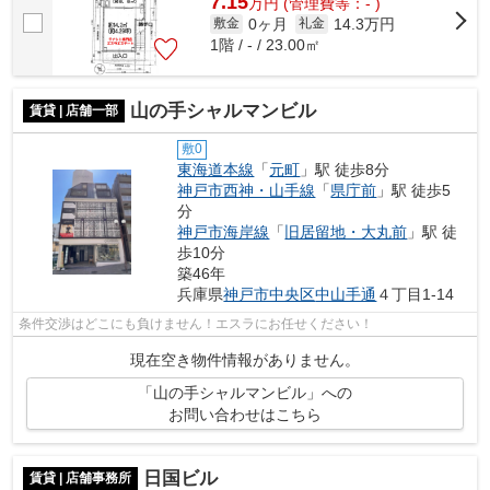
7.15
万
円
(管理費等：- )
0ヶ月
14.3万円
敷金
礼金
1階 / - / 23.00㎡
山の手シャルマンビル
賃貸 | 店舗一部
敷0
東海道本線
「
元町
」駅 徒歩8分
神戸市西神・山手線
「
県庁前
」駅 徒歩5
分
神戸市海岸線
「
旧居留地・大丸前
」駅 徒
歩10分
築46年
兵庫県
神戸市中央区
中山手通
４丁目1-14
条件交渉はどこにも負けません！エスラにお任せください！
現在空き物件情報がありません。
「山の手シャルマンビル」への
お問い合わせはこちら
日国ビル
賃貸 | 店舗事務所