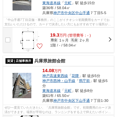
東海道本線
「
元町
」駅 徒歩15分
築36年 / 58.04㎡
兵庫県
神戸市中央区
中山手通
７丁目5-5
「中山手通7丁目店舗・事務所」のここがイチオシ☆初期費用をカードでお
支払いいただけるので、カードで決済したい方にもおすすめです☆場所が平
坦なのは、ランニングをする上で抑えたい...
19.3
万
円
(管理費等：- )
1ヶ月
2ヶ月
敷金
礼金
1階 / - / 58.04㎡
兵庫県旅館会館
賃貸 | 店舗事務所
14.08
万円
神戸高速東西線
「
花隈
」駅 徒歩5分
神戸市西神・山手線
「
県庁前
」駅 徒歩5
分
東海道本線
「
元町
」駅 徒歩8分
築61年 / 65.50㎡
兵庫県
神戸市中央区
下山手通
７丁目1-30
ぜひ一度見ていただきたい、「兵庫県旅館会館」です。初期費用のカード決
済ができます。場所が平坦なのは、ランニングをする上で抑えたいポイント
ですね。周辺には、徒歩5分で利用でき...