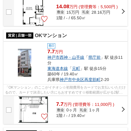
14.08
万
円
(管理費等：5,500円 )
15万円
28.16万円
敷金
礼金
1階 / - / 65.50㎡
OKマンション
賃貸 | 店舗一部
敷0
7.7
万円
神戸市西神・山手線
「
県庁前
」駅 徒歩11
分
東海道本線
「
元町
」駅 徒歩15分
築60年 / 19.40㎡
兵庫県
神戸市中央区
再度筋町
2-20
「OKマンション」のここがイチオシ☆初期費用をカードでお支払いいただけ
るので、カードで決済したい方にもおすすめです☆移動範囲が広がる2駅利
用可能な物件です☆歩いて11分ほどで駅に...
7.7
万
円
(管理費等：11,000円 )
0ヶ月
1ヶ月
敷金
礼金
1階 / - / 19.40㎡