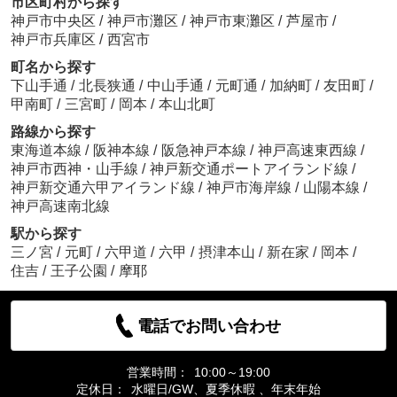
市区町村から探す
神戸市中央区
/
神戸市灘区
/
神戸市東灘区
/
芦屋市
/
神戸市兵庫区
/
西宮市
町名から探す
下山手通
/
北長狭通
/
中山手通
/
元町通
/
加納町
/
友田町
/
甲南町
/
三宮町
/
岡本
/
本山北町
路線から探す
東海道本線
/
阪神本線
/
阪急神戸本線
/
神戸高速東西線
/
神戸市西神・山手線
/
神戸新交通ポートアイランド線
/
神戸新交通六甲アイランド線
/
神戸市海岸線
/
山陽本線
/
神戸高速南北線
駅から探す
三ノ宮
/
元町
/
六甲道
/
六甲
/
摂津本山
/
新在家
/
岡本
/
住吉
/
王子公園
/
摩耶
電話でお問い合わせ
営業時間：
10:00～19:00
定休日：
水曜日/GW、夏季休暇 、年末年始