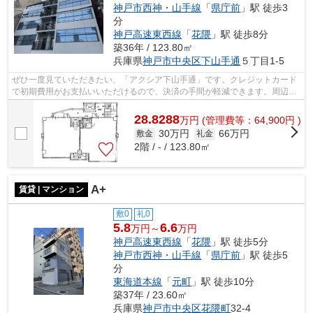
神戸市西神・山手線
「
県庁前
」駅 徒歩3
分
神戸高速東西線
「
花隈
」駅 徒歩8分
築36年 / 123.80㎡
兵庫県
神戸市中央区
下山手通
５丁目1-5
ぜひ一度見ていただきたい、「アクシア下山手通」です。クレジットカード
で初期費用がお支払いいただけるので、決済の手間が軽減できます。周辺に
は、徒歩5分で利用できる駅があります...
28.8288
万
円
(管理費等：64,900円 )
30万円
66万円
敷金
礼金
2階 / - / 123.80㎡
A+
賃貸 | マンション
敷0
礼0
5.8
6.6
万円～
万円
神戸高速東西線
「
花隈
」駅 徒歩5分
神戸市西神・山手線
「
県庁前
」駅 徒歩5
分
東海道本線
「
元町
」駅 徒歩10分
築37年 / 23.60㎡
兵庫県
神戸市中央区
花隈町
32-4