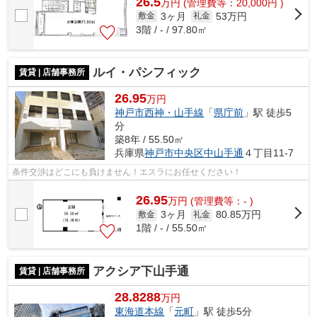
26.5
万
円
(管理費等：20,000円 )
3ヶ月
53万円
敷金
礼金
3階 / - / 97.80㎡
ルイ・パシフィック
賃貸 | 店舗事務所
26.95
万円
神戸市西神・山手線
「
県庁前
」駅 徒歩5
分
築8年 / 55.50㎡
兵庫県
神戸市中央区
中山手通
４丁目11-7
条件交渉はどこにも負けません！エスラにお任せください！
26.95
万
円
(管理費等：- )
3ヶ月
80.85万円
敷金
礼金
1階 / - / 55.50㎡
アクシア下山手通
賃貸 | 店舗事務所
28.8288
万円
東海道本線
「
元町
」駅 徒歩5分