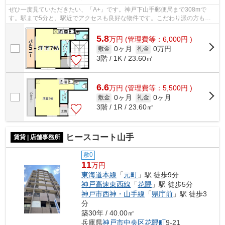
ぜひ一度見ていただきたい、「A+」です。神戸下山手郵便局まで308mで
す。駅まで5分と、駅近でアクセスも良好な物件です。こだわり派の方も満
足度の高いデザイナーズ物件です。できるだ...
5.8
万
円
(管理費等：6,000円 )
0ヶ月
0万円
敷金
礼金
3階 / 1K / 23.60㎡
6.6
万
円
(管理費等：5,500円 )
0ヶ月
0ヶ月
敷金
礼金
3階 / 1R / 23.60㎡
ヒースコート山手
賃貸 | 店舗事務所
敷0
11
万円
東海道本線
「
元町
」駅 徒歩9分
神戸高速東西線
「
花隈
」駅 徒歩5分
神戸市西神・山手線
「
県庁前
」駅 徒歩3
分
築30年 / 40.00㎡
兵庫県
神戸市中央区
花隈町
9-21