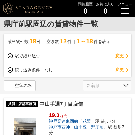
閲覧履歴
お気に入り
メニュー
0
0
県庁前駅周辺の賃貸物件一覧
18
12
1～18
該当物件数
件
空き数
件
件を表示
駅で絞り込む
変更
変更
絞り込み条件：
なし
空室のみ
中山手通7丁目店舗
賃貸 | 店舗事務所
19.3
万円
神戸高速東西線
「
花隈
」駅 徒歩7分
神戸市西神・山手線
「
県庁前
」駅 徒歩7
分