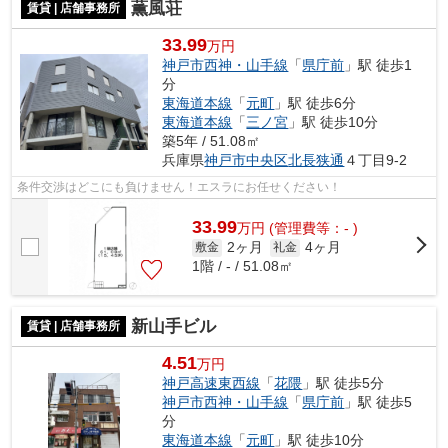
薫風荘
賃貸 | 店舗事務所
33.99
万円
神戸市西神・山手線
「
県庁前
」駅 徒歩1
分
東海道本線
「
元町
」駅 徒歩6分
東海道本線
「
三ノ宮
」駅 徒歩10分
築5年 / 51.08㎡
兵庫県
神戸市中央区
北長狭通
４丁目9-2
条件交渉はどこにも負けません！エスラにお任せください！
33.99
万
円
(管理費等：- )
2ヶ月
4ヶ月
敷金
礼金
1階 / - / 51.08㎡
新山手ビル
賃貸 | 店舗事務所
4.51
万円
神戸高速東西線
「
花隈
」駅 徒歩5分
神戸市西神・山手線
「
県庁前
」駅 徒歩5
分
東海道本線
「
元町
」駅 徒歩10分