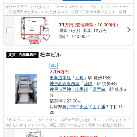
ぜひ一度見ていただきたい、「ヒースコート山手」です。クレジットカード
で初期費用がお支払いいただけるので、決済の手間が軽減できます。場所が
平坦なのは、ランニングをする上で抑...
11
万
円
(管理費等：10,000円 )
0ヶ月
12万円
敷金
礼金
2階 / - / 40.00㎡
松本ビル
賃貸 | 店舗事務所
敷0
7.15
万円
東海道本線
「
元町
」駅 徒歩13分
神戸高速東西線
「
花隈
」駅 徒歩4分
神戸市西神・山手線
「
県庁前
」駅 徒歩5
分
築28年 / 23.00㎡
兵庫県
神戸市中央区
下山手通
７丁目11-
20
「松本ビル」のここがイチオシ。場所が平坦なのは、ランニングをする上で
抑えたいポイントですね。周辺に駅が2つあるので電車での移動が便利で
す。クレジットカードで初期費用がお支払...