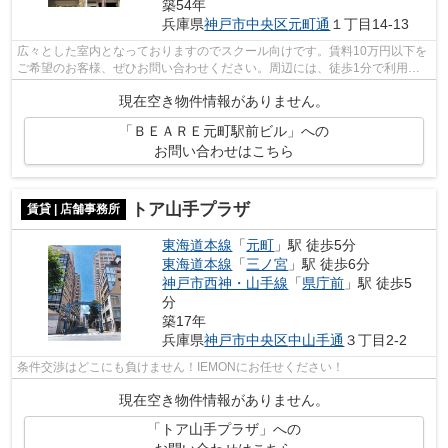
築54年
兵庫県
神戸市中央区
元町通
１丁目14-13
広々とした室内となっておりますのでスクール向けです。賃料10万円以下を
ご希望のお客様、ぜひお問い合わせください。周辺には、徒歩1分で利用で
きる駅があります。敷金不要なので、初...
現在空き物件情報がありません。
「ＢＥＡＲＥ元町駅前ビル」への
お問い合わせはこちら
トア山手プラザ
賃貸 | 店舗事務所
東海道本線
「
元町
」駅 徒歩5分
東海道本線
「
三ノ宮
」駅 徒歩6分
神戸市西神・山手線
「
県庁前
」駅 徒歩5
分
築17年
兵庫県
神戸市中央区
中山手通
３丁目2-2
条件交渉はどこにも負けません！IEMONにお任せください！
現在空き物件情報がありません。
「トア山手プラザ」への