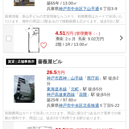
築65年 / 13.00㎡
兵庫県
神戸市中央区
下山手通
６丁目3-9
新着情報：新山手ビルの空室情報ならコチラ。初期費用はカードで決済いた
だけます。物件の周辺に2駅あるので移動範囲も広がります。徒歩5分に駅が
ある物件です。
4.51
万
円
(管理費等：- )
2ヶ月
9.02万円
敷金
礼金
2階 / 1R / 13.00㎡
薔薇屋ビル
賃貸 | 店舗事務所
26.5
万円
神戸市西神・山手線
「
県庁前
」駅 徒歩2
分
東海道本線
「
元町
」駅 徒歩5分
神戸高速東西線
「
花隈
」駅 徒歩5分
築25年 / 97.80㎡
兵庫県
神戸市中央区
北長狭通
５丁目5-22
初期費用はカードで決済いただけます。周辺に駅が2つあるので電車での移
動が便利です。周辺には、徒歩2分で利用できる駅があります。