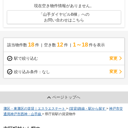
備やサービスが揃っているので便利です...
現在空き物件情報がありません。
「山手ダイヤビルB棟」への
お問い合わせはこちら
18
12
1～18
該当物件数
件
空き数
件
件を表示
駅で絞り込む
変更
変更
絞り込み条件：
なし
ページトップへ
灘区・東灘区の賃貸｜エスラエステート
>
(賃貸)路線・駅から探す
>
神戸市交
通局神戸市西神・山手線
>
県庁前駅の賃貸物件