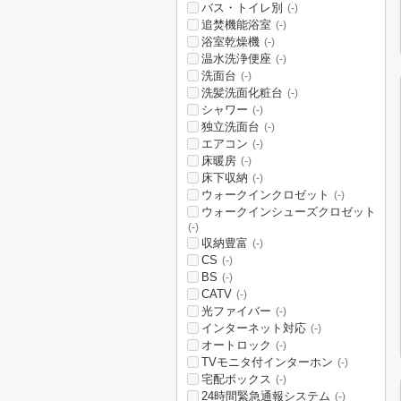
バス・トイレ別
(-)
追焚機能浴室
(-)
浴室乾燥機
(-)
温水洗浄便座
(-)
洗面台
(-)
洗髪洗面化粧台
(-)
シャワー
(-)
独立洗面台
(-)
エアコン
(-)
床暖房
(-)
床下収納
(-)
ウォークインクロゼット
(-)
ウォークインシューズクロゼット
(-)
収納豊富
(-)
CS
(-)
BS
(-)
CATV
(-)
光ファイバー
(-)
インターネット対応
(-)
オートロック
(-)
TVモニタ付インターホン
(-)
宅配ボックス
(-)
24時間緊急通報システム
(-)