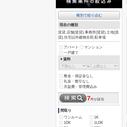
種別で絞り込む
現在の種別
賃貸,店舗(賃貸),事務所(賃貸),土地(賃
貸),住宅以外建物全部,駐車場
アパート
マンション
一戸建て
▼賃料
～
敷金・保証金なし
礼金・敷引なし
共益費・管理費込み
7
件が該当
間取り
ワンルーム
1K
1DK
1LDK