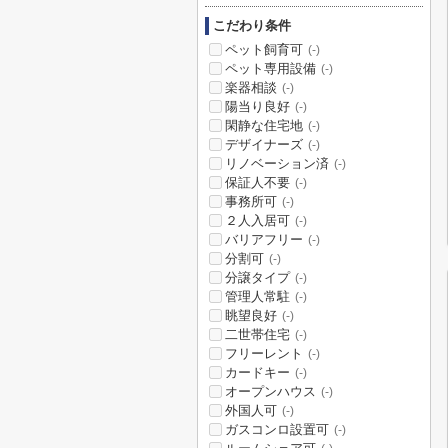
こだわり条件
ペット飼育可
(-)
ペット専用設備
(-)
楽器相談
(-)
陽当り良好
(-)
閑静な住宅地
(-)
デザイナーズ
(-)
リノベーション済
(-)
保証人不要
(-)
事務所可
(-)
２人入居可
(-)
バリアフリー
(-)
分割可
(-)
分譲タイプ
(-)
管理人常駐
(-)
眺望良好
(-)
二世帯住宅
(-)
フリーレント
(-)
カードキー
(-)
オープンハウス
(-)
外国人可
(-)
ガスコンロ設置可
(-)