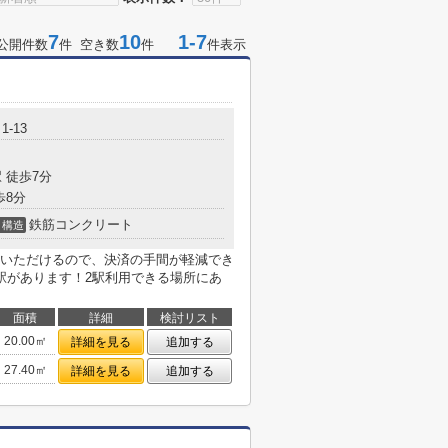
7
10
1-7
公開件数
件 空き数
件
件表示
-13
 徒歩7分
歩8分
鉄筋コンクリート
構造
いただけるので、決済の手間が軽減でき
駅があります！2駅利用できる場所にあ
面積
詳細
検討リスト
20.00㎡
詳細を見る
追加する
27.40㎡
詳細を見る
追加する