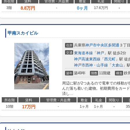
所在階
賃料
管理費・共益費
敷金
礼金
間取り
8.8
万円
0ヶ月
3階
-
17.6万円
-
甲南スカイビル
兵庫県
神戸市中央区
多聞通
３丁目
住所
交通
東海道本線
「
神戸
」駅 徒歩2分
神戸高速東西線
「
西元町
」駅 徒
神戸市西神・山手線
「
大倉山
」駅
築49年
11階建
鉄
築年
階数
構造
周辺に駅が2つあるので電車での移動が
んだ落ち着いた建物。初期費用をカード
済し...
所在階
賃料
管理費・共益費
敷金
礼金
間取り
17
万円
10階
-
1ヶ月
1ヶ月
-
3