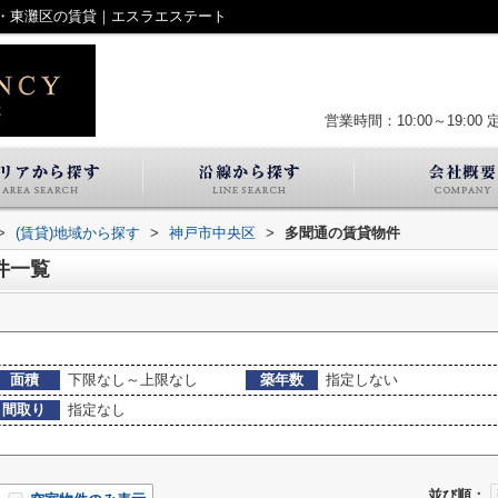
・東灘区の賃貸｜エスラエステート
営業時間：10:00～19:00
>
(賃貸)地域から探す
>
神戸市中央区
>
多聞通の賃貸物件
件一覧
面積
下限なし～上限なし
築年数
指定しない
間取り
指定なし
並び順：