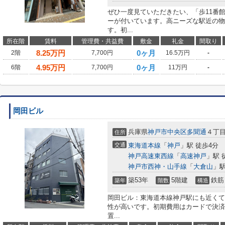
ぜひ一度見ていただきたい、「歩11番
ーが付いています。高ニーズな駅近の物
す。初...
所在階
賃料
管理費・共益費
敷金
礼金
間取り
8.25
万円
0ヶ月
2階
7,700円
16.5万円
-
4.95
万円
0ヶ月
6階
7,700円
11万円
-
岡田ビル
兵庫県
神戸市中央区
多聞通
４丁目1
住所
交通
東海道本線
「
神戸
」駅 徒歩4分
神戸高速東西線
「
高速神戸
」駅 
神戸市西神・山手線
「
大倉山
」駅
築53年
5階建
鉄筋
築年
階数
構造
岡田ビル：東海道本線神戸駅にも近くて
性が高いです。初期費用はカードで決済
置...