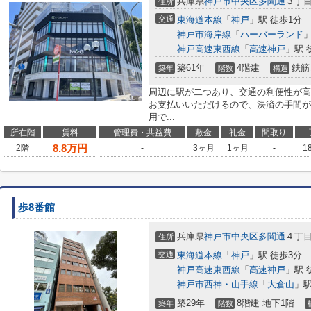
兵庫県
神戸市中央区
多聞通
３丁目3
住所
交通
東海道本線
「
神戸
」駅 徒歩1分
神戸市海岸線
「
ハーバーランド
」
神戸高速東西線
「
高速神戸
」駅 
築61年
4階建
鉄筋
築年
階数
構造
周辺に駅が二つあり、交通の利便性が高
お支払いいただけるので、決済の手間が
用で...
所在階
賃料
管理費・共益費
敷金
礼金
間取り
8.8
万円
2階
-
3ヶ月
1ヶ月
-
1
歩8番館
兵庫県
神戸市中央区
多聞通
４丁目
住所
交通
東海道本線
「
神戸
」駅 徒歩3分
神戸高速東西線
「
高速神戸
」駅 
神戸市西神・山手線
「
大倉山
」駅
築29年
8階建 地下1階
築年
階数