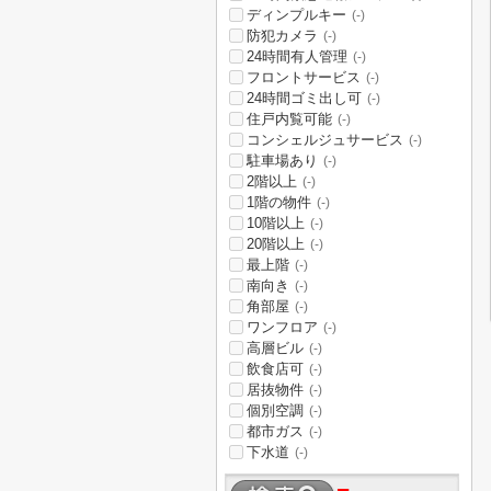
ディンプルキー
(-)
防犯カメラ
(-)
24時間有人管理
(-)
フロントサービス
(-)
24時間ゴミ出し可
(-)
住戸内覧可能
(-)
コンシェルジュサービス
(-)
駐車場あり
(-)
2階以上
(-)
1階の物件
(-)
10階以上
(-)
20階以上
(-)
最上階
(-)
南向き
(-)
角部屋
(-)
ワンフロア
(-)
高層ビル
(-)
飲食店可
(-)
居抜物件
(-)
個別空調
(-)
都市ガス
(-)
下水道
(-)