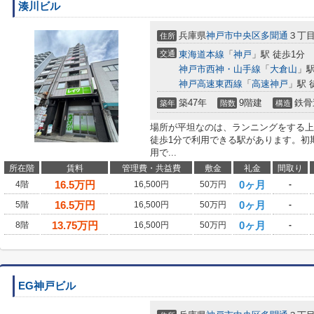
湊川ビル
兵庫県
神戸市中央区
多聞通
３丁目
住所
交通
東海道本線
「
神戸
」駅 徒歩1分
神戸市西神・山手線
「
大倉山
」駅
神戸高速東西線
「
高速神戸
」駅 
築47年
9階建
鉄骨
築年
階数
構造
場所が平坦なのは、ランニングをする上
徒歩1分で利用できる駅があります。初
用で...
所在階
賃料
管理費・共益費
敷金
礼金
間取り
16.5
万円
0ヶ月
4階
16,500円
50万円
-
16.5
万円
0ヶ月
5階
16,500円
50万円
-
13.75
万円
0ヶ月
8階
16,500円
50万円
-
EG神戸ビル