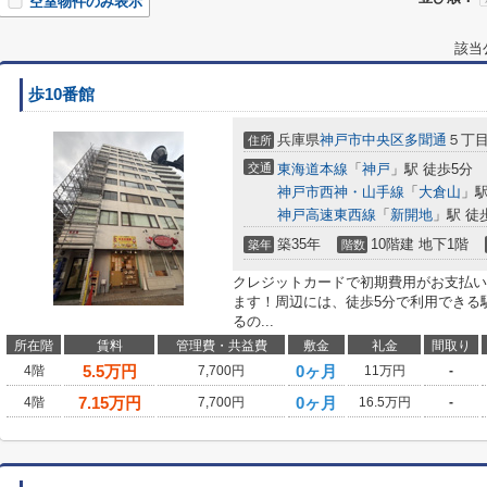
空室物件のみ表示
該当
歩10番館
兵庫県
神戸市中央区
多聞通
５丁目1
住所
交通
東海道本線
「
神戸
」駅 徒歩5分
神戸市西神・山手線
「
大倉山
」駅
神戸高速東西線
「
新開地
」駅 徒
築35年
10階建 地下1階
築年
階数
クレジットカードで初期費用がお支払い
ます！周辺には、徒歩5分で利用できる
るの...
所在階
賃料
管理費・共益費
敷金
礼金
間取り
5.5
万円
0ヶ月
4階
7,700円
11万円
-
7.15
万円
0ヶ月
4階
7,700円
16.5万円
-