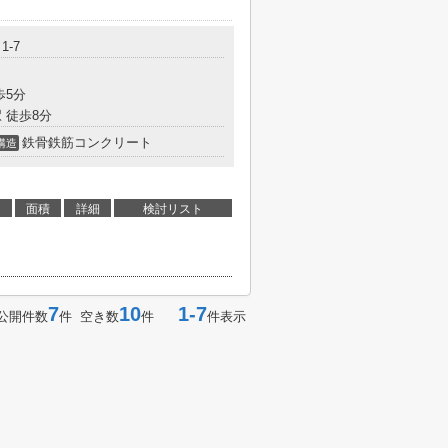
1-7
歩5分
 徒歩8分
鉄骨鉄筋コンクリート
構造
面積
詳細
検討リスト
7
10
1-7
公開件数
件 空き数
件
件表示