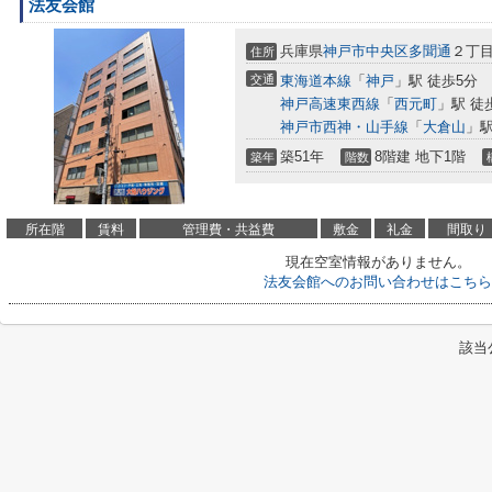
法友会館
兵庫県
神戸市中央区
多聞通
２丁目
住所
交通
東海道本線
「
神戸
」駅 徒歩5分
神戸高速東西線
「
西元町
」駅 徒
神戸市西神・山手線
「
大倉山
」駅
築51年
8階建 地下1階
築年
階数
所在階
賃料
管理費・共益費
敷金
礼金
間取り
現在空室情報がありません。
法友会館へのお問い合わせはこちら
該当