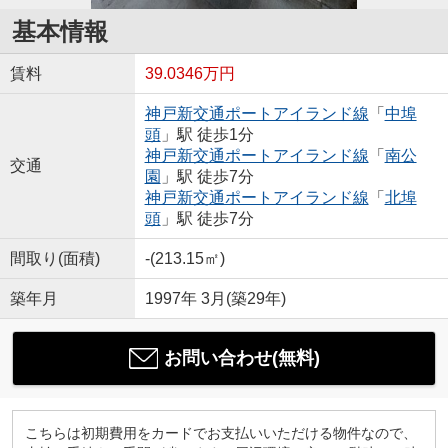
基本情報
賃料
39.0346万円
神戸新交通ポートアイランド線
「
中埠
頭
」駅 徒歩1分
神戸新交通ポートアイランド線
「
南公
交通
園
」駅 徒歩7分
神戸新交通ポートアイランド線
「
北埠
頭
」駅 徒歩7分
間取り(面積)
-(213.15㎡)
築年月
1997年 3月(築29年)
お問い合わせ(無料)
こちらは初期費用をカードでお支払いいただける物件なので、