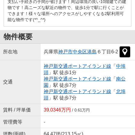
支払い手続きの手間が省けます！周辺環境の良い10階建ての建
物です！高ニーズな駅近の物件で、徒歩1分で駅に行くことが
できます！様々な場所へのアクセスがしやすくなる2駅利用可
能な物件です(*^_^*)
物件概要
所在地
兵庫県
神戸市中央区
港島
６丁目6-2
神戸新交通ポートアイランド線
「
中埠
頭
」駅 徒歩1分
神戸新交通ポートアイランド線
「
南公
交通
園
」駅 徒歩7分
神戸新交通ポートアイランド線
「
北埠
頭
」駅 徒歩7分
賃料 / 坪単価
39.0346万円
/ 0.61万円
管理費等
-
坪数(面積)
64.47坪(213.15㎡)