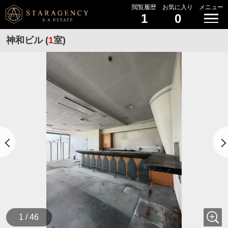
閲覧履歴
お気に入り
メニュー
1
0
神和ビル (
1
室)
1 / 46