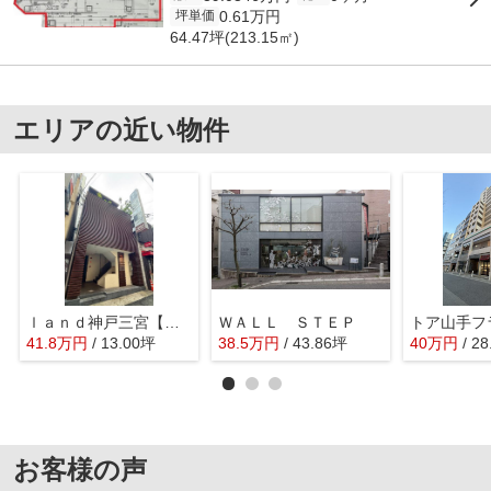
0.61万円
坪単価
64.47坪(213.15㎡)
エリアの近い物件
ｌａｎｄ神戸三宮【平安ビル】
ＷＡＬＬ ＳＴＥＰ
トア山手フ
41.8
万
円
/ 13.00坪
38.5
万
円
/ 43.86坪
40
万
円
/ 2
お客様の声