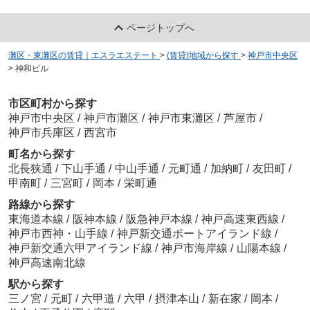
ページトップへ
灘区・東灘区の賃貸｜エスラエステート
>
(賃貸)地域から探す
>
神戸市中央区
>
神和ビル
市区町村から探す
神戸市中央区
/
神戸市灘区
/
神戸市東灘区
/
芦屋市
/
神戸市兵庫区
/
西宮市
町名から探す
北長狭通
/
下山手通
/
中山手通
/
元町通
/
加納町
/
友田町
/
甲南町
/
三宮町
/
岡本
/
栄町通
路線から探す
東海道本線
/
阪神本線
/
阪急神戸本線
/
神戸高速東西線
/
神戸市西神・山手線
/
神戸新交通ポートアイランド線
/
神戸新交通六甲アイランド線
/
神戸市海岸線
/
山陽本線
/
神戸高速南北線
駅から探す
三ノ宮
/
元町
/
六甲道
/
六甲
/
摂津本山
/
新在家
/
岡本
/