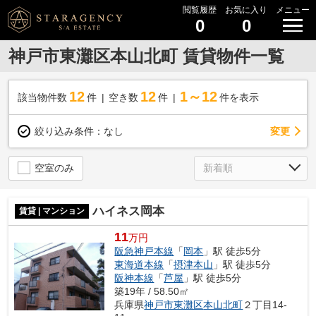
閲覧履歴
お気に入り
メニュー
0
0
神戸市東灘区本山北町 賃貸物件一覧
12
12
1～12
該当物件数
件
空き数
件
件を表示
変更
絞り込み条件：
なし
空室のみ
ハイネス岡本
賃貸 | マンション
11
万円
阪急神戸本線
「
岡本
」駅 徒歩5分
東海道本線
「
摂津本山
」駅 徒歩5分
阪神本線
「
芦屋
」駅 徒歩5分
築19年 / 58.50㎡
兵庫県
神戸市東灘区
本山北町
２丁目14-