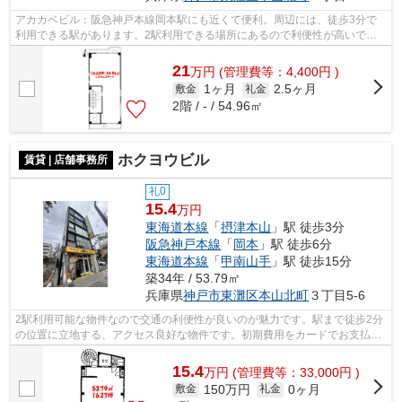
アカカベビル：阪急神戸本線岡本駅にも近くて便利。周辺には、徒歩3分で
利用できる駅があります。2駅利用できる場所にあるので利便性が高いで
す。初期費用はカードで決済いただけます。
21
万
円
(管理費等：4,400円 )
1ヶ月
2.5ヶ月
敷金
礼金
2階 / - / 54.96㎡
ホクヨウビル
賃貸 | 店舗事務所
礼0
15.4
万円
東海道本線
「
摂津本山
」駅 徒歩3分
阪急神戸本線
「
岡本
」駅 徒歩6分
東海道本線
「
甲南山手
」駅 徒歩15分
築34年 / 53.79㎡
兵庫県
神戸市東灘区
本山北町
３丁目5-6
2駅利用可能な物件なので交通の利便性が良いのが魅力です。駅まで徒歩2分
の位置に立地する、アクセス良好な物件です。初期費用をカードでお支払い
いただけるので、カードで決済したい...
15.4
万
円
(管理費等：33,000円 )
150万円
0ヶ月
敷金
礼金