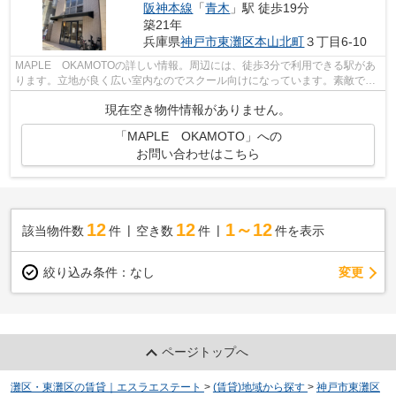
阪神本線
「
青木
」駅 徒歩19分
築21年
兵庫県
神戸市東灘区
本山北町
３丁目6-10
MAPLE OKAMOTOの詳しい情報。周辺には、徒歩3分で利用できる駅があ
ります。立地が良く広い室内なのでスクール向けになっています。素敵で開
放感のある給湯室情報はこちら。自分に合わ...
現在空き物件情報がありません。
「MAPLE OKAMOTO」への
お問い合わせはこちら
12
12
1～12
該当物件数
件
空き数
件
件を表示
変更
絞り込み条件：
なし
ページトップへ
灘区・東灘区の賃貸｜エスラエステート
>
(賃貸)地域から探す
>
神戸市東灘区