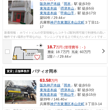
阪急神戸本線
「
岡本
」駅 徒歩3分
東海道本線
「
摂津本山
」駅 徒歩5分
東海道本線
「
甲南山手
」駅 徒歩17分
築50年 / 29.44㎡
兵庫県
神戸市東灘区
本山北町
３丁目11-
17
新着情報： ホワイトビルの空室情報ならコチラ♪2駅利用可能で利便性の高い
物件です♪場所が平坦なのは、ランニングをする上で抑えたいポイントですね
♪駅から徒歩3分というアクセス良好...
18.7
万
円
(管理費等：- )
18.7万円
60万円
敷金
礼金
1階 / - / 29.44㎡
パティオ岡本
賃貸 | 店舗事務所
63.58
万円
阪急神戸本線
「
岡本
」駅 徒歩5分
東海道本線
「
摂津本山
」駅 徒歩3分
東海道本線
「
甲南山手
」駅 徒歩15分
築39年 / 146.40㎡
兵庫県
神戸市東灘区
本山北町
３丁目3-14