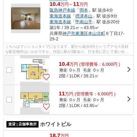
10.4
11
万円～
万円
阪急神戸本線
「
岡本
」駅 徒歩4分
東海道本線
「
摂津本山
」駅 徒歩9分
東海道本線
「
甲南山手
」駅 徒歩20分
築1年 / 39.21㎡～43.85㎡
兵庫県
神戸市東灘区
本山北町
６丁目17-
29-2
こちらはマンションタイプになります。駅から徒歩4分というアクセス良好
な駅近物件はいかがですか。付近に駅が2駅あり、行き先に応じて使い分け
ができます。初期費用のカード決済がで...
10.4
万
円
(管理費等：6,000円 )
0ヶ月
0ヶ月
敷金
礼金
2階 / 1LDK / 39.21㎡
11
万
円
(管理費等：6,000円 )
0ヶ月
0ヶ月
敷金
礼金
2階 / 1LDK / 43.85㎡
ホワイトビル
賃貸 | 店舗事務所
18.7
万円