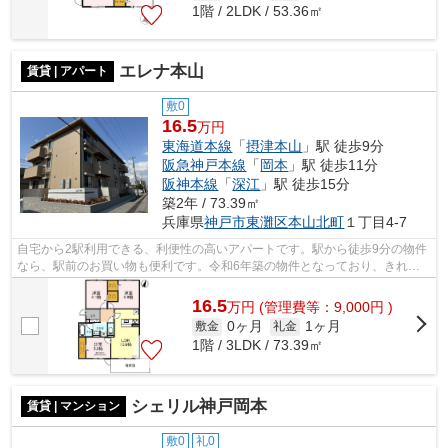
1階 / 2LDK / 53.36㎡
エレナ本山
賃貸 | アパート
敷0
16.5
万円
東海道本線
「
摂津本山
」駅 徒歩9分
阪急神戸本線
「
岡本
」駅 徒歩11分
阪神本線
「
深江
」駅 徒歩15分
築2年 / 73.39㎡
兵庫県
神戸市東灘区
本山北町
１丁目4-7
自宅から2駅利用できる、利便性の高いアパートです。駅から徒歩9分の物件
なら、駅前のお買い物も便利です。令和6年築の物件となっており、きれい
な室内が魅力となっています。こちらの...
16.5
万
円
(管理費等：9,000円 )
0ヶ月
1ヶ月
敷金
礼金
1階 / 3LDK / 73.39㎡
シェリル神戸岡本
賃貸 | マンション
敷0
礼0