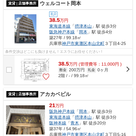
ウェルコート岡本
賃貸 | 店舗事務所
礼0
38.5
万円
東海道本線
「
摂津本山
」駅 徒歩3分
阪急神戸本線
「
岡本
」駅 徒歩4分
築27年 / 99.18㎡
兵庫県
神戸市東灘区
本山北町
３丁目4-25
条件交渉はどこにも負けません！エスラにお任せください！
38.5
万
円
(管理費等：11,000円 )
200万円
0ヶ月
敷金
礼金
2階 / - / 99.18㎡
アカカベビル
賃貸 | 店舗事務所
21
万円
阪急神戸本線
「
岡本
」駅 徒歩3分
東海道本線
「
摂津本山
」駅 徒歩3分
阪神本線
「
青木
」駅 徒歩20分
築37年 / 54.96㎡
兵庫県
神戸市東灘区
本山北町
３丁目5-16