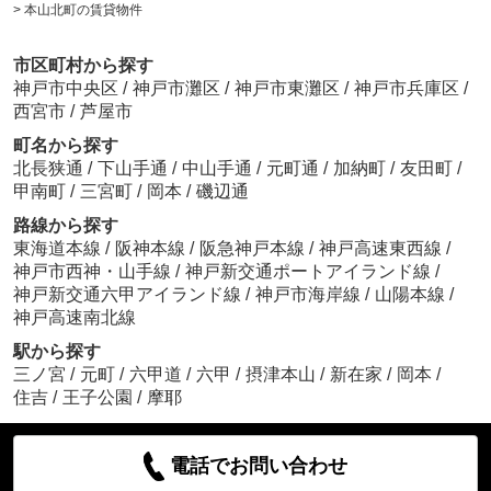
>
本山北町の賃貸物件
市区町村から探す
神戸市中央区
/
神戸市灘区
/
神戸市東灘区
/
神戸市兵庫区
/
西宮市
/
芦屋市
町名から探す
北長狭通
/
下山手通
/
中山手通
/
元町通
/
加納町
/
友田町
/
甲南町
/
三宮町
/
岡本
/
磯辺通
路線から探す
東海道本線
/
阪神本線
/
阪急神戸本線
/
神戸高速東西線
/
神戸市西神・山手線
/
神戸新交通ポートアイランド線
/
神戸新交通六甲アイランド線
/
神戸市海岸線
/
山陽本線
/
神戸高速南北線
駅から探す
三ノ宮
/
元町
/
六甲道
/
六甲
/
摂津本山
/
新在家
/
岡本
/
住吉
/
王子公園
/
摩耶
電話でお問い合わせ