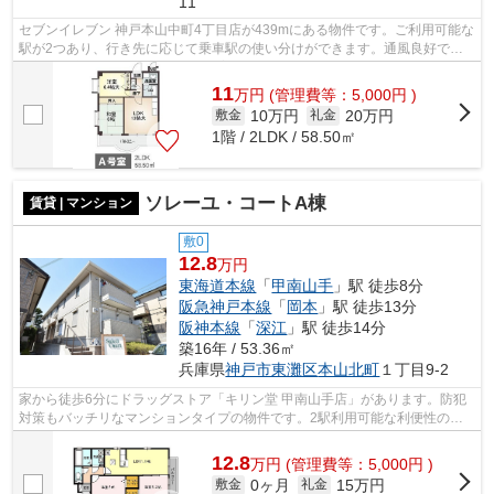
11
セブンイレブン 神戸本山中町4丁目店が439mにある物件です。ご利用可能な
駅が2つあり、行き先に応じて乗車駅の使い分けができます。通風良好で常
に新鮮な空気を送り込む物件をご案内し...
11
万
円
(管理費等：5,000円 )
10万円
20万円
敷金
礼金
1階 / 2LDK / 58.50㎡
ソレーユ・コートA棟
賃貸 | マンション
敷0
12.8
万円
東海道本線
「
甲南山手
」駅 徒歩8分
阪急神戸本線
「
岡本
」駅 徒歩13分
阪神本線
「
深江
」駅 徒歩14分
築16年 / 53.36㎡
兵庫県
神戸市東灘区
本山北町
１丁目9-2
家から徒歩6分にドラッグストア「キリン堂 甲南山手店」があります。防犯
対策もバッチリなマンションタイプの物件です。2駅利用可能な利便性の高
い物件です。四季折々の風を感じられる...
12.8
万
円
(管理費等：5,000円 )
0ヶ月
15万円
敷金
礼金