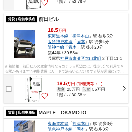
4階 / - / 53.79㎡
前田ビル
賃貸 | 店舗事務所
18.5
万円
東海道本線
「
摂津本山
」駅 徒歩5分
阪急神戸本線
「
岡本
」駅 徒歩4分
阪神本線
「
青木
」駅 徒歩20分
築44年 / 30.58㎡
兵庫県
神戸市東灘区
本山北町
３丁目11-1
新着情報：前田ビルの空室情報ならコチラ☆周辺には、徒歩5分で利用でき
る駅があります☆初期費用はカードで決済いただけます☆駅が周辺に2つあ
るので行動範囲が広がります(^^)
18.5
万
円
(管理費等：- )
25万円
55万円
敷金
礼金
1階 / - / 30.58㎡
MAPLE OKAMOTO
賃貸 | 店舗事務所
東海道本線
「
摂津本山
」駅 徒歩3分
阪急神戸本線
「
岡本
」駅 徒歩3分