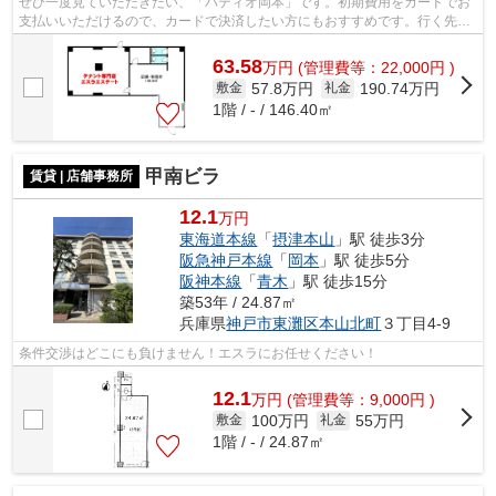
ぜひ一度見ていただきたい、「パティオ岡本」です。初期費用をカードでお
支払いいただけるので、カードで決済したい方にもおすすめです。行く先に
応じて経路を選べる、2駅利用可能な物...
63.58
万
円
(管理費等：22,000円 )
57.8万円
190.74万円
敷金
礼金
1階 / - / 146.40㎡
甲南ビラ
賃貸 | 店舗事務所
12.1
万円
東海道本線
「
摂津本山
」駅 徒歩3分
阪急神戸本線
「
岡本
」駅 徒歩5分
阪神本線
「
青木
」駅 徒歩15分
築53年 / 24.87㎡
兵庫県
神戸市東灘区
本山北町
３丁目4-9
条件交渉はどこにも負けません！エスラにお任せください！
12.1
万
円
(管理費等：9,000円 )
100万円
55万円
敷金
礼金
1階 / - / 24.87㎡