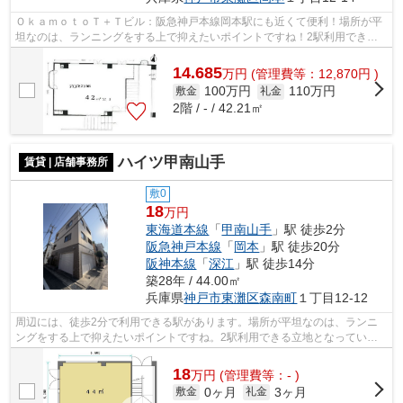
ＯｋａｍｏｔｏＴ＋Ｔビル：阪急神戸本線岡本駅にも近くて便利！場所が平
坦なのは、ランニングをする上で抑えたいポイントですね！2駅利用できる
場所にあるので利便性が高いです！初期...
14.685
万
円
(管理費等：12,870円 )
100万円
110万円
敷金
礼金
2階 / - / 42.21㎡
ハイツ甲南山手
賃貸 | 店舗事務所
敷0
18
万円
東海道本線
「
甲南山手
」駅 徒歩2分
阪急神戸本線
「
岡本
」駅 徒歩20分
阪神本線
「
深江
」駅 徒歩14分
築28年 / 44.00㎡
兵庫県
神戸市東灘区
森南町
１丁目12-12
周辺には、徒歩2分で利用できる駅があります。場所が平坦なのは、ランニ
ングをする上で抑えたいポイントですね。2駅利用できる立地となってい
て、アクセスが良いです。初期費用のカー...
18
万
円
(管理費等：- )
0ヶ月
3ヶ月
敷金
礼金