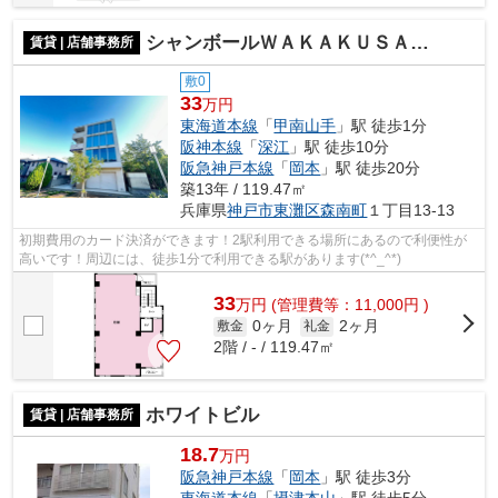
シャンボールＷＡＫＡＫＵＳＡ甲南山手駅前
賃貸 | 店舗事務所
敷0
33
万円
東海道本線
「
甲南山手
」駅 徒歩1分
阪神本線
「
深江
」駅 徒歩10分
阪急神戸本線
「
岡本
」駅 徒歩20分
築13年 / 119.47㎡
兵庫県
神戸市東灘区
森南町
１丁目13-13
初期費用のカード決済ができます！2駅利用できる場所にあるので利便性が
高いです！周辺には、徒歩1分で利用できる駅があります(*^_^*)
33
万
円
(管理費等：11,000円 )
0ヶ月
2ヶ月
敷金
礼金
2階 / - / 119.47㎡
ホワイトビル
賃貸 | 店舗事務所
18.7
万円
阪急神戸本線
「
岡本
」駅 徒歩3分