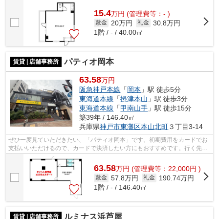
は、ランニングをする上で抑えたいポ...
15.4
万
円
(管理費等：- )
20万円
30.8万円
敷金
礼金
1階 / - / 40.00㎡
パティオ岡本
賃貸 | 店舗事務所
63.58
万円
阪急神戸本線
「
岡本
」駅 徒歩5分
東海道本線
「
摂津本山
」駅 徒歩3分
東海道本線
「
甲南山手
」駅 徒歩15分
築39年 / 146.40㎡
兵庫県
神戸市東灘区
本山北町
３丁目3-14
ぜひ一度見ていただきたい、「パティオ岡本」です。初期費用をカードでお
支払いいただけるので、カードで決済したい方にもおすすめです。行く先に
応じて経路を選べる、2駅利用可能な物...
63.58
万
円
(管理費等：22,000円 )
57.8万円
190.74万円
敷金
礼金
1階 / - / 146.40㎡
ルミナス浜芦屋
賃貸 | 店舗事務所