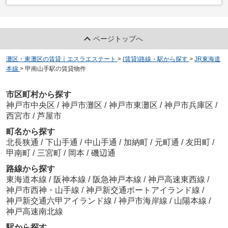
ページトップへ
灘区・東灘区の賃貸｜エスラエステート
>
(賃貸)路線・駅から探す
>
JR東海道
本線
>
甲南山手駅の賃貸物件
市区町村から探す
神戸市中央区
/
神戸市灘区
/
神戸市東灘区
/
神戸市兵庫区
/
西宮市
/
芦屋市
町名から探す
北長狭通
/
下山手通
/
中山手通
/
加納町
/
元町通
/
友田町
/
甲南町
/
三宮町
/
岡本
/
磯辺通
路線から探す
東海道本線
/
阪神本線
/
阪急神戸本線
/
神戸高速東西線
/
神戸市西神・山手線
/
神戸新交通ポートアイランド線
/
神戸新交通六甲アイランド線
/
神戸市海岸線
/
山陽本線
/
神戸高速南北線
駅から探す