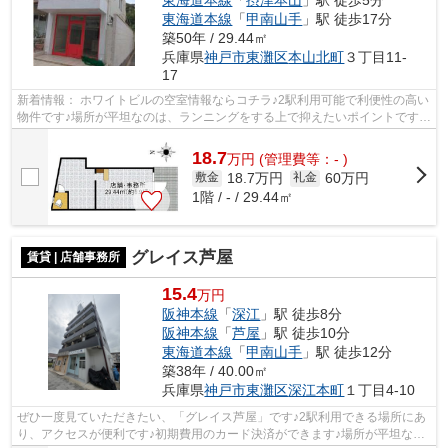
東海道本線
「
摂津本山
」駅 徒歩5分
東海道本線
「
甲南山手
」駅 徒歩17分
築50年 / 29.44㎡
兵庫県
神戸市東灘区
本山北町
３丁目11-
17
新着情報： ホワイトビルの空室情報ならコチラ♪2駅利用可能で利便性の高い
物件です♪場所が平坦なのは、ランニングをする上で抑えたいポイントですね
♪駅から徒歩3分というアクセス良好...
18.7
万
円
(管理費等：- )
18.7万円
60万円
敷金
礼金
1階 / - / 29.44㎡
グレイス芦屋
賃貸 | 店舗事務所
15.4
万円
阪神本線
「
深江
」駅 徒歩8分
阪神本線
「
芦屋
」駅 徒歩10分
東海道本線
「
甲南山手
」駅 徒歩12分
築38年 / 40.00㎡
兵庫県
神戸市東灘区
深江本町
１丁目4-10
ぜひ一度見ていただきたい、「グレイス芦屋」です♪2駅利用できる場所にあ
り、アクセスが便利です♪初期費用のカード決済ができます♪場所が平坦なの