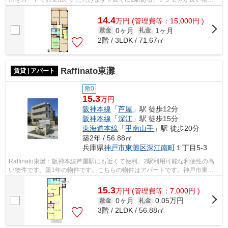
です☆一人で防犯するより防犯強化地域は不...
14.4
万
円
(管理費等：15,000円 )
0ヶ月
1ヶ月
敷金
礼金
2階 / 3LDK / 71.67㎡
Raffinato東灘
賃貸 | アパート
敷0
15.3
万円
阪神本線
「
芦屋
」駅 徒歩12分
阪神本線
「
深江
」駅 徒歩15分
東海道本線
「
甲南山手
」駅 徒歩20分
築2年 / 56.88㎡
兵庫県
神戸市東灘区
深江南町
１丁目5-3
Raffinato東灘：阪神本線芦屋駅にも近くて便利。2駅利用可能な利便性の高
い物件です。築1年の物件です。こちらの物件はアパートです。神戸市東灘
区エリアにある賃貸情報のことなら、地...
15.3
万
円
(管理費等：7,000円 )
0ヶ月
0.05万円
敷金
礼金
3階 / 2LDK / 56.88㎡