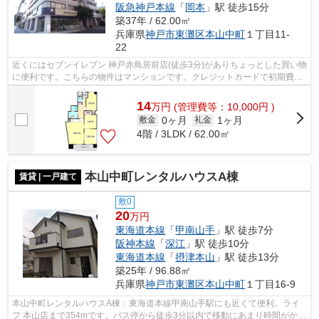
阪急神戸本線
「
岡本
」駅 徒歩15分
築37年 / 62.00㎡
兵庫県
神戸市東灘区
本山中町
１丁目11-
22
近くにはセブンイレブン 神戸赤鳥居前店(徒歩3分)がありちょっとした買い物
に便利です。こちらの物件はマンションです。クレジットカードで初期費用
をお支払いいただける物件です。根...
14
万
円
(管理費等：10,000円 )
0ヶ月
1ヶ月
敷金
礼金
4階 / 3LDK / 62.00㎡
本山中町レンタルハウスA棟
賃貸 | 一戸建て
敷0
20
万円
東海道本線
「
甲南山手
」駅 徒歩7分
阪神本線
「
深江
」駅 徒歩10分
東海道本線
「
摂津本山
」駅 徒歩13分
築25年 / 96.88㎡
兵庫県
神戸市東灘区
本山中町
１丁目16-9
本山中町レンタルハウスA棟：東海道本線甲南山手駅にも近くて便利。ライ
フ 本山店まで354mです。バス停から徒歩3分以内で移動にあまり時間がかか