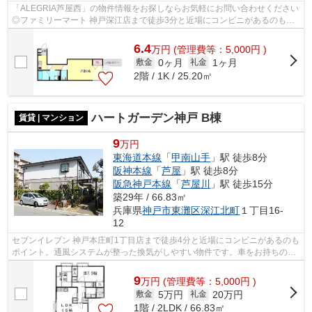
「ALEGRIA芦屋西」の物件情報をお探しならお気軽にお問い合わせください
◎ファミリーマート 神戸深江店まで徒歩3分と近場にコンビニがあるのもポ
イント◎幅広い層に好評な、駅から徒歩7...
6.4
万
円
(管理費等：5,000円 )
0ヶ月
1ヶ月
敷金
礼金
2階 / 1K / 25.20㎡
ハートガーデン神戸 B棟
賃貸 | マンション
9
万円
東海道本線
「
甲南山手
」駅 徒歩8分
阪神本線
「
芦屋
」駅 徒歩8分
阪急神戸本線
「
芦屋川
」駅 徒歩15分
築29年 / 66.83㎡
兵庫県
神戸市東灘区
深江北町
１丁目16-
12
セブンイレブン 神戸本庄町1丁目店まで徒歩4分と近場にコンビニがあるのも
ポイント。通風システムが整った換気がしやすい物件です。車をお持ちの方
にもオススメの、自走式駐車場を利用...
9
万
円
(管理費等：5,000円 )
5万円
20万円
敷金
礼金
1階 / 2LDK / 66.83㎡