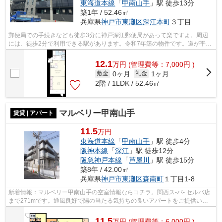
東海道本線
「
甲南山手
」駅 徒歩13分
築1年 / 52.46㎡
兵庫県
神戸市東灘区
深江本町
３丁目
郵便局での手続きなども徒歩3分に神戸深江郵便局があって楽ですよ。周辺
には、徒歩2分で利用できる駅があります。令和7年築の物件です。道が平坦
だと買い物も快適にできますね。できる...
12.1
万
円
(管理費等：7,000円 )
0ヶ月
1ヶ月
敷金
礼金
2階 / 1LDK / 52.46㎡
マルベリー甲南山手
賃貸 | アパート
11.5
万円
東海道本線
「
甲南山手
」駅 徒歩4分
阪神本線
「
深江
」駅 徒歩12分
阪急神戸本線
「
芦屋川
」駅 徒歩15分
築8年 / 42.00㎡
兵庫県
神戸市東灘区
森南町
１丁目1-8
新着情報：マルベリー甲南山手の空室情報ならコチラ。関西ス-パ- セルバ店
まで271mです。通風良好で陽の当たる気持ちの良いアパートをご提供いた
します。物件の近くに駅が2つあるため...
11.5
万
円
(管理費等：6,000円 )