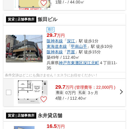
1階 / - / 44.00㎡
飯田ビル
賃貸 | 店舗事務所
敷0
29.7
万円
阪神本線
「
深江
」駅 徒歩1分
東海道本線
「
甲南山手
」駅 徒歩10分
阪神本線
「
芦屋
」駅 徒歩15分
築49年 / 112.40㎡
兵庫県
神戸市東灘区
深江北町
４丁目11-
35
条件交渉はどこにも負けません！エスラにお任せください！
29.7
万
円
(管理費等：22,000円 )
0万円
3ヶ月
敷金
礼金
4階 / - / 112.40㎡
永井貸店舗
賃貸 | 店舗事務所
16.5
万円