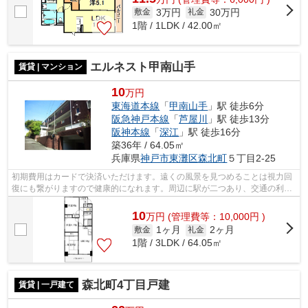
3万円
30万円
敷金
礼金
1階 / 1LDK / 42.00㎡
エルネスト甲南山手
賃貸 | マンション
10
万円
東海道本線
「
甲南山手
」駅 徒歩6分
阪急神戸本線
「
芦屋川
」駅 徒歩13分
阪神本線
「
深江
」駅 徒歩16分
築36年 / 64.05㎡
兵庫県
神戸市東灘区
森北町
５丁目2-25
初期費用はカードで決済いただけます。遠くの風景を見つめることは視力回
復にも繋がりますので健康的になれます。周辺に駅が二つあり、交通の利便
性が高いです。防犯対策もバッチリな...
10
万
円
(管理費等：10,000円 )
1ヶ月
2ヶ月
敷金
礼金
1階 / 3LDK / 64.05㎡
森北町4丁目戸建
賃貸 | 一戸建て