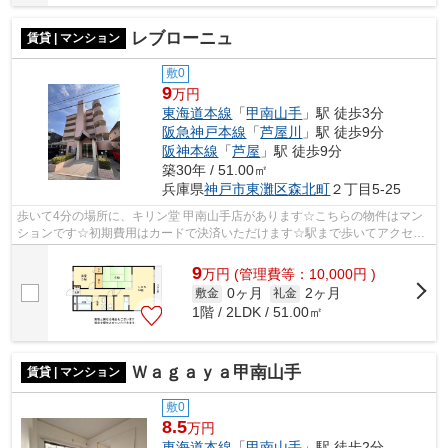
レブローニュ
賃貸 | マンション
敷0
9
万円
東海道本線
「
甲南山手
」駅 徒歩3分
阪急神戸本線
「
芦屋川
」駅 徒歩9分
阪神本線
「
芦屋
」駅 徒歩9分
築30年 / 51.00㎡
兵庫県
神戸市東灘区
森北町
２丁目5-25
歩いて4分の場所に、キリン堂 甲南山手店があります☆こちらの物件はマン
ションです☆初期費用はカードで決済いただけます☆駅まで歩いてアクセス
できる、徒歩3分の距離に立地する物件で...
9
万
円
(管理費等：10,000円 )
0ヶ月
2ヶ月
敷金
礼金
1階 / 2LDK / 51.00㎡
Ｗａｇａｙａ甲南山手
賃貸 | マンション
敷0
8.5
万円
東海道本線
「
甲南山手
」駅 徒歩2分