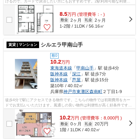
けるので、カードで決済したい方にもおすすめです。2駅利用可能な利便性
の高い一戸建てです。駅から徒歩3分とい...
8.5
万
円
(管理費等：- )
2ヶ月
2ヶ月
敷金
礼金
1-2階 / 1LDK / 56.16㎡
シルエラ甲南山手
賃貸 | マンション
敷0
10.2
万円
東海道本線
「
甲南山手
」駅 徒歩4分
阪神本線
「
深江
」駅 徒歩7分
阪神本線
「
芦屋
」駅 徒歩15分
築10年 / 40.02㎡
兵庫県
神戸市東灘区
森南町
２丁目1-9
徒歩4分で駅にアクセスできる物件です。こちらの物件では初期費用をカー
ドでお支払いいただけます。風通しの良い物件は利便性が高く好条件です。
景色を眺めることには心を癒す効果があ...
10.2
万
円
(管理費等：8,000円 )
0ヶ月
20万円
敷金
礼金
1階 / 1LDK / 40.02㎡