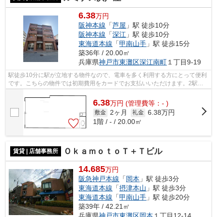
6.38
万円
阪神本線
「
芦屋
」駅 徒歩10分
阪神本線
「
深江
」駅 徒歩10分
東海道本線
「
甲南山手
」駅 徒歩15分
築36年 / 20.00㎡
兵庫県
神戸市東灘区
深江南町
１丁目9-19
駅徒歩10分に駅が立地する物件なので、電車を多く利用する方にとって便利
です。こちらの物件では初期費用をカードでお支払いいただけます。2駅利
用可能な物件なので、交通経路を選ぶこ...
6.38
万
円
(管理費等：- )
2ヶ月
6.38万円
敷金
礼金
1階 / - / 20.00㎡
ＯｋａｍｏｔｏＴ＋Ｔビル
賃貸 | 店舗事務所
14.685
万円
阪急神戸本線
「
岡本
」駅 徒歩3分
東海道本線
「
摂津本山
」駅 徒歩3分
東海道本線
「
甲南山手
」駅 徒歩20分
築39年 / 42.21㎡
兵庫県
神戸市東灘区
岡本
１丁目12-14