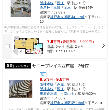
阪神本線
「
深江
」駅 徒歩10分
阪急神戸本線
「
岡本
」駅 徒歩19分
築26年 / 39.09㎡
兵庫県
神戸市東灘区
本山中町
１丁目11-
10
神戸市東灘区周辺にある物件をお求めの方は「オリエントコート」はいかが
でしょうか！よくお出かけをする方にも便利な、2駅利用可能な物件です！
通風良好の物件なのでいつでも新鮮な空...
7.9
万
円
(管理費等：5,000円 )
0ヶ月
2ヶ月
敷金
礼金
3階 / 1R / 39.09㎡
サニープレイス西芦屋 2号館
賃貸 | マンション
敷0
9.5
9.6
万円～
万円
阪神本線
「
芦屋
」駅 徒歩15分
阪神本線
「
深江
」駅 徒歩15分
東海道本線
「
甲南山手
」駅 徒歩20分
築15年 / 54.88㎡
兵庫県
神戸市東灘区
深江南町
１丁目2-10
こだわりポイント満載のサニープレイス西芦屋 2号館☆歩いて479mの場所