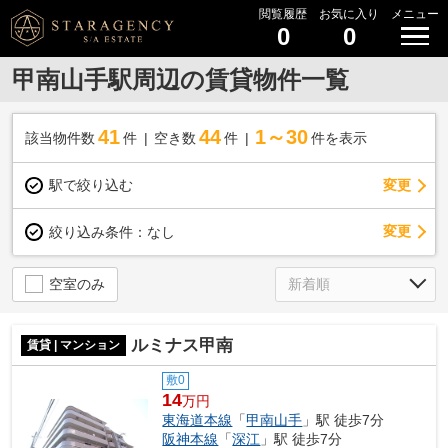
閲覧履歴
お気に入り
メニュー
0
0
甲南山手駅周辺の賃貸物件一覧
41
44
1～30
該当物件数
件
空き数
件
件を表示
駅で絞り込む
変更
変更
絞り込み条件：
なし
空室のみ
ルミナス甲南
賃貸 | マンション
敷0
14
万円
東海道本線
「
甲南山手
」駅 徒歩7分
阪神本線
「
深江
」駅 徒歩7分