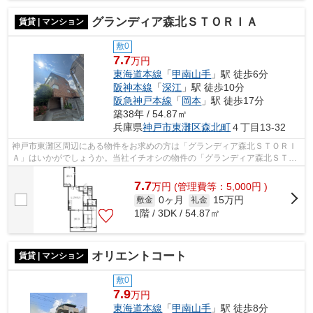
グランディア森北ＳＴＯＲＩＡ
賃貸 | マンション
敷0
7.7
万円
東海道本線
「
甲南山手
」駅 徒歩6分
阪神本線
「
深江
」駅 徒歩10分
阪急神戸本線
「
岡本
」駅 徒歩17分
築38年 / 54.87㎡
兵庫県
神戸市東灘区
森北町
４丁目13-32
神戸市東灘区周辺にある物件をお求めの方は「グランディア森北ＳＴＯＲＩ
Ａ」はいかがでしょうか。当社イチオシの物件の「グランディア森北ＳＴＯ
ＲＩＡ」。ぜひ一度ご覧ください。通...
7.7
万
円
(管理費等：5,000円 )
0ヶ月
15万円
敷金
礼金
1階 / 3DK / 54.87㎡
オリエントコート
賃貸 | マンション
敷0
7.9
万円
東海道本線
「
甲南山手
」駅 徒歩8分