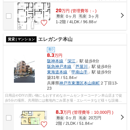
りません。近くに駅が2つあるため、用...
20
万
円
(管理費等：- )
0ヶ月
3ヶ月
敷金
礼金
1-2階 / 4LDK / 96.88㎡
エレガンテ本山
賃貸 | マンション
敷0
8.3
万円
阪神本線
「
深江
」駅 徒歩8分
阪急神戸本線
「
芦屋川
」駅 徒歩8分
東海道本線
「
甲南山手
」駅 徒歩9分
築31年 / 51.84㎡
兵庫県
神戸市東灘区
本山南町
２丁目13-
23
日用品やDIYの買い物にもおすすめなホームセンターコーナン本山店まで徒
歩5分の場所。共用部には敷地内ごみ置き場・エレベータなど様々な設備や
サービスが揃っているので便利です。こ...
8.3
万
円
(管理費等：10,000円 )
0ヶ月
20万円
敷金
礼金
2階 / 2LDK / 51.84㎡