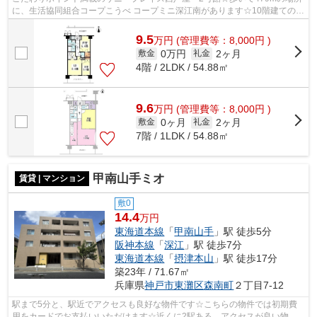
に、生活協同組合コープこうべ コープミニ深江南があります☆10階建ての物
件を是非ご覧ください☆クレジットカード...
9.5
万
円
(管理費等：8,000円 )
0万円
2ヶ月
敷金
礼金
4階 / 2LDK / 54.88㎡
9.6
万
円
(管理費等：8,000円 )
0ヶ月
2ヶ月
敷金
礼金
7階 / 1LDK / 54.88㎡
甲南山手ミオ
賃貸 | マンション
敷0
14.4
万円
東海道本線
「
甲南山手
」駅 徒歩5分
阪神本線
「
深江
」駅 徒歩7分
東海道本線
「
摂津本山
」駅 徒歩17分
築23年 / 71.67㎡
兵庫県
神戸市東灘区
森南町
２丁目7-12
駅まで5分と、駅近でアクセスも良好な物件です☆こちらの物件では初期費
用をカードでお支払いいただけます☆近くに2駅ある、アクセスが良い物件