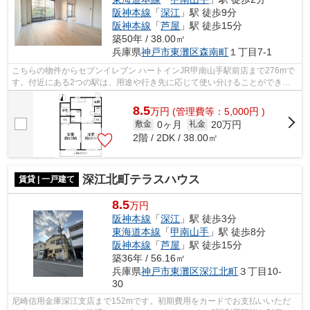
阪神本線
「
深江
」駅 徒歩9分
阪神本線
「
芦屋
」駅 徒歩15分
築50年 / 38.00㎡
兵庫県
神戸市東灘区
森南町
１丁目7-1
こちらの物件からセブンイレブン ハートインJR甲南山手駅前店まで276mで
す。付近にある2つの駅は、用途や行き先に応じて使い分けることができま
す。駅から徒歩2分というアクセス良好な...
8.5
万
円
(管理費等：5,000円 )
0ヶ月
20万円
敷金
礼金
2階 / 2DK / 38.00㎡
深江北町テラスハウス
賃貸 | 一戸建て
8.5
万円
阪神本線
「
深江
」駅 徒歩3分
東海道本線
「
甲南山手
」駅 徒歩8分
阪神本線
「
芦屋
」駅 徒歩15分
築36年 / 56.16㎡
兵庫県
神戸市東灘区
深江北町
３丁目10-
30
尼崎信用金庫深江支店まで152mです。初期費用をカードでお支払いいただ