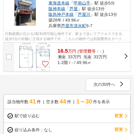
東海道本線
「
甲南山手
」駅 徒歩5分
阪神本線
「
芦屋
」駅 徒歩13分
阪急神戸本線
「
芦屋川
」駅 徒歩13分
築28年 / 49.96㎡
兵庫県
芦屋市
清水町
9-7
行動範囲が広がる2駅利用可能な物件です。駅まで歩いてアクセスできる、
徒歩5分の距離に立地する物件です。こちらの物件では初期費用をカードで
お支払いいただけます。
16.5
万
円
(管理費等：- )
33万円
33万円
敷金
礼金
1-2階 / - / 49.96㎡
次の30件へ
41
44
1～30
該当物件数
件
空き数
件
件を表示
駅で絞り込む
変更
変更
絞り込み条件：
なし