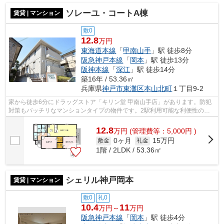
ソレーユ・コートA棟
賃貸 | マンション
敷0
12.8
万円
東海道本線
「
甲南山手
」駅 徒歩8分
阪急神戸本線
「
岡本
」駅 徒歩13分
阪神本線
「
深江
」駅 徒歩14分
築16年 / 53.36㎡
兵庫県
神戸市東灘区
本山北町
１丁目9-2
家から徒歩6分にドラッグストア「キリン堂 甲南山手店」があります。防犯
対策もバッチリなマンションタイプの物件です。2駅利用可能な利便性の高
い物件です。四季折々の風を感じられる...
12.8
万
円
(管理費等：5,000円 )
0ヶ月
15万円
敷金
礼金
1階 / 2LDK / 53.36㎡
シェリル神戸岡本
賃貸 | マンション
敷0
礼0
10.4
11
万円～
万円
阪急神戸本線
「
岡本
」駅 徒歩4分