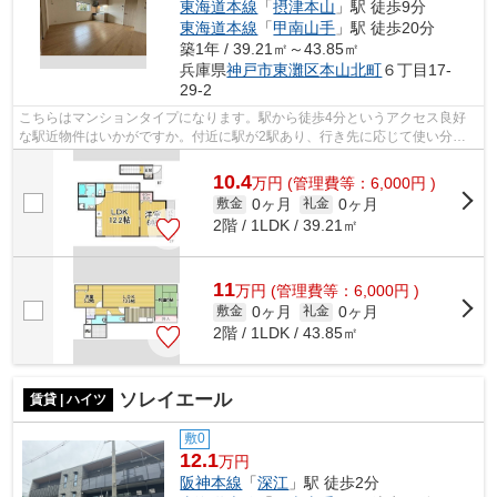
東海道本線
「
摂津本山
」駅 徒歩9分
東海道本線
「
甲南山手
」駅 徒歩20分
築1年 / 39.21㎡～43.85㎡
兵庫県
神戸市東灘区
本山北町
６丁目17-
29-2
こちらはマンションタイプになります。駅から徒歩4分というアクセス良好
な駅近物件はいかがですか。付近に駅が2駅あり、行き先に応じて使い分け
ができます。初期費用のカード決済がで...
10.4
万
円
(管理費等：6,000円 )
0ヶ月
0ヶ月
敷金
礼金
2階 / 1LDK / 39.21㎡
11
万
円
(管理費等：6,000円 )
0ヶ月
0ヶ月
敷金
礼金
2階 / 1LDK / 43.85㎡
ソレイエール
賃貸 | ハイツ
敷0
12.1
万円
阪神本線
「
深江
」駅 徒歩2分