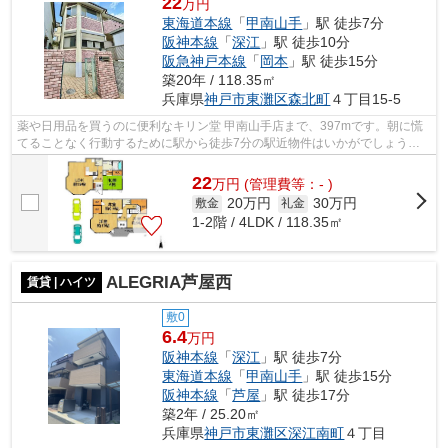
22
万円
東海道本線
「
甲南山手
」駅 徒歩7分
阪神本線
「
深江
」駅 徒歩10分
阪急神戸本線
「
岡本
」駅 徒歩15分
築20年 / 118.35㎡
兵庫県
神戸市東灘区
森北町
４丁目15-5
薬や日用品を買うのに便利なキリン堂 甲南山手店まで、397mです。朝に慌
てることなく行動するために駅から徒歩7分の駅近物件はいかがでしょう
か。通風システムが整った換気がしやすい...
22
万
円
(管理費等：- )
20万円
30万円
敷金
礼金
1-2階 / 4LDK / 118.35㎡
ALEGRIA芦屋西
賃貸 | ハイツ
敷0
6.4
万円
阪神本線
「
深江
」駅 徒歩7分
東海道本線
「
甲南山手
」駅 徒歩15分
阪神本線
「
芦屋
」駅 徒歩17分
築2年 / 25.20㎡
兵庫県
神戸市東灘区
深江南町
４丁目