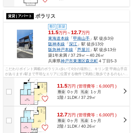
ポラリス
賃貸 | アパート
敷0
新築
11.5
12.7
万円～
万円
東海道本線
「
甲南山手
」駅 徒歩3分
阪神本線
「
深江
」駅 徒歩13分
阪急神戸本線
「
芦屋川
」駅 徒歩13分
築1年未満 / 37.29㎡～40.26㎡
兵庫県
神戸市東灘区
森北町
４丁目5-3
こだわりポイント満載のポラリス♪歩いて4分の場所に、キリン堂 甲南山手店
があります♪駅まで平坦なエリアに位置する物件で気軽に散歩できるのもいい
ですね♪こちらは初期費用をカードで...
11.5
万
円
(管理費等：6,000円 )
0ヶ月
1ヶ月
敷金
礼金
1階 / 1LDK / 37.29㎡
12.7
万
円
(管理費等：6,000円 )
0ヶ月
1ヶ月
敷金
礼金
2階 / 1LDK / 40.26㎡