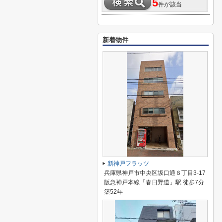
5
件が該当
新着物件
新神戸フラッツ
兵庫県神戸市中央区坂口通６丁目3-17
阪急神戸本線「春日野道」駅 徒歩7分
築52年