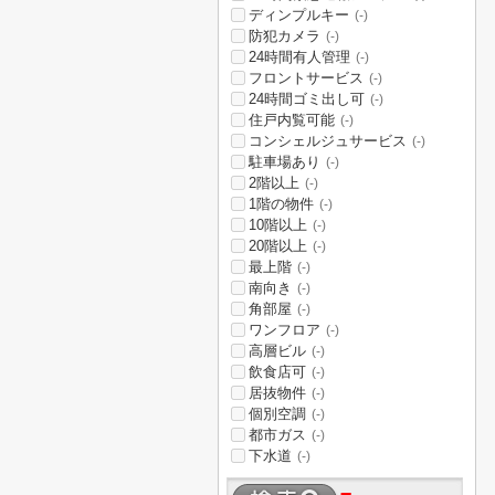
ディンプルキー
(-)
防犯カメラ
(-)
24時間有人管理
(-)
フロントサービス
(-)
24時間ゴミ出し可
(-)
住戸内覧可能
(-)
コンシェルジュサービス
(-)
駐車場あり
(-)
2階以上
(-)
1階の物件
(-)
10階以上
(-)
20階以上
(-)
最上階
(-)
南向き
(-)
角部屋
(-)
ワンフロア
(-)
高層ビル
(-)
飲食店可
(-)
居抜物件
(-)
個別空調
(-)
都市ガス
(-)
下水道
(-)