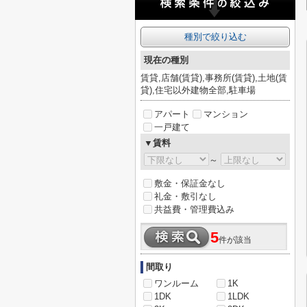
種別で絞り込む
現在の種別
賃貸,店舗(賃貸),事務所(賃貸),土地(賃
貸),住宅以外建物全部,駐車場
アパート
マンション
一戸建て
▼賃料
～
敷金・保証金なし
礼金・敷引なし
共益費・管理費込み
5
件が該当
間取り
ワンルーム
1K
1DK
1LDK