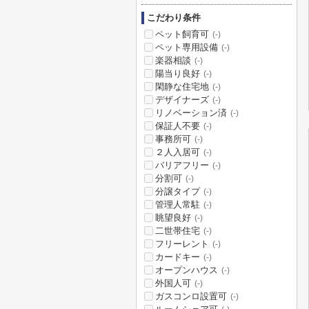
こだわり条件
ペット飼育可
(-)
ペット専用設備
(-)
楽器相談
(-)
陽当り良好
(-)
閑静な住宅地
(-)
デザイナーズ
(-)
リノベーション済
(-)
保証人不要
(-)
事務所可
(-)
２人入居可
(-)
バリアフリー
(-)
分割可
(-)
分譲タイプ
(-)
管理人常駐
(-)
眺望良好
(-)
二世帯住宅
(-)
フリーレント
(-)
カードキー
(-)
オープンハウス
(-)
外国人可
(-)
ガスコンロ設置可
(-)