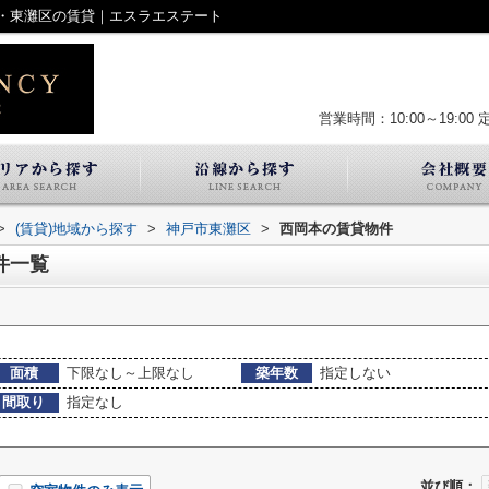
・東灘区の賃貸｜エスラエステート
営業時間：10:00～19:00
>
(賃貸)地域から探す
>
神戸市東灘区
>
西岡本の賃貸物件
件一覧
面積
下限なし～上限なし
築年数
指定しない
間取り
指定なし
並び順：