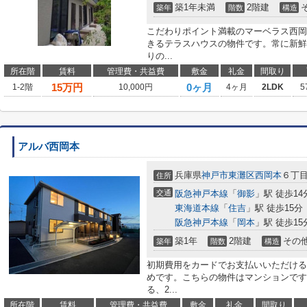
築1年未満
2階建
築年
階数
構造
こだわりポイント満載のマーベラス西岡
きるテラスハウスの物件です。常に新鮮
りの...
所在階
賃料
管理費・共益費
敷金
礼金
間取り
15
万円
0ヶ月
1-2階
10,000円
4ヶ月
2LDK
5
アルバ西岡本
兵庫県
神戸市東灘区
西岡本
６丁目7
住所
交通
阪急神戸本線
「
御影
」駅 徒歩14
東海道本線
「
住吉
」駅 徒歩15分
阪急神戸本線
「
岡本
」駅 徒歩15
築1年
2階建
その
築年
階数
構造
初期費用をカードでお支払いいただける
めです。こちらの物件はマンションです
る、2...
所在階
賃料
管理費・共益費
敷金
礼金
間取り