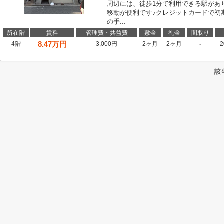
周辺には、徒歩1分で利用できる駅があ
移動が便利です♪クレジットカードで初
の手...
所在階
賃料
管理費・共益費
敷金
礼金
間取り
8.47
万円
4階
3,000円
2ヶ月
2ヶ月
-
2
該