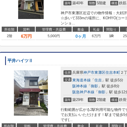
築40年
5階建
鉄筋
築年
階数
構造
神戸市東灘区近辺での物件情報：大好評
☆歩いて333mの場所に、KOHYO(コ
ンショ...
所在階
賃料
管理費・共益費
敷金
礼金
間取り
6
万円
0ヶ月
2階
5,000円
6万円
1R
2
平井ハイツⅡ
兵庫県
神戸市東灘区
住吉本町
２丁
住所
交通
東海道本線
「
住吉
」駅 徒歩5分
阪神本線
「
御影
」駅 徒歩8分
阪急神戸本線
「
御影
」駅 徒歩12
築29年
2階建
鉄骨
築年
階数
構造
行動範囲が広がる2駅利用可能な物件で
でお支払いいただけます！駅まで徒歩5
です(...
所在階
賃料
管理費・共益費
敷金
礼金
間取り