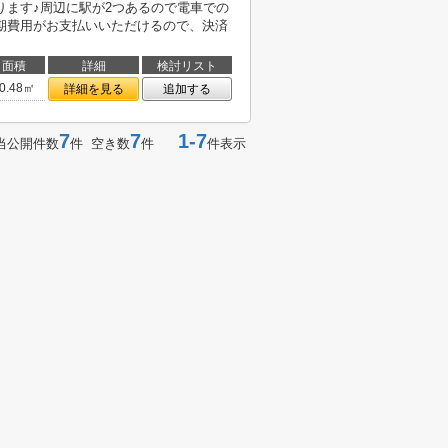
ります♪周辺に駅が2つあるので電車での
期費用がお支払いいただけるので、決済
面積
詳細
検討リスト
0.48㎡
詳細を見る
追加する
7
7
1-7
当公開件数
件 空き数
件
件表示