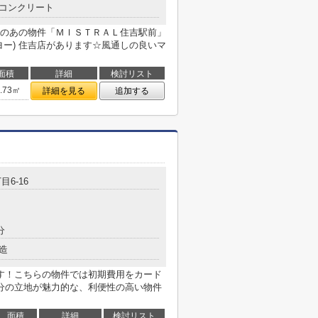
コンクリート
のあの物件「ＭＩＳＴＲＡＬ住吉駅前」
ーヨー) 住吉店があります☆風通しの良いマ
面積
詳細
検討リスト
5.73㎡
詳細を見る
追加する
目6-16
分
造
す！こちらの物件では初期費用をカード
分の立地が魅力的な、利便性の高い物件
面積
詳細
検討リスト