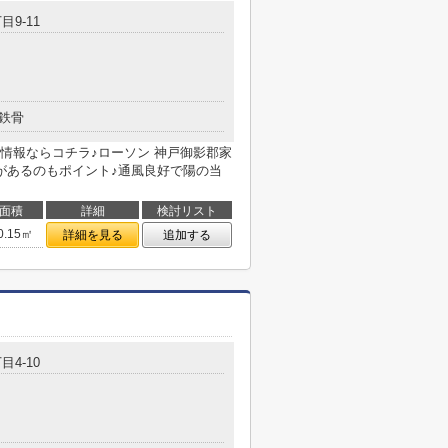
目9-11
鉄骨
情報ならコチラ♪ローソン 神戸御影郡家
があるのもポイント♪通風良好で陽の当
面積
詳細
検討リスト
0.15㎡
詳細を見る
追加する
目4-10