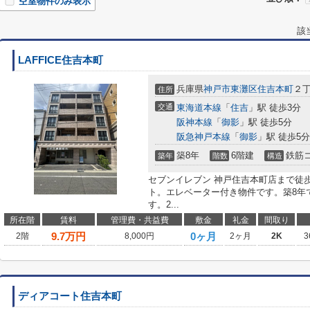
空室物件のみ表示
該
LAFFICE住吉本町
兵庫県
神戸市東灘区
住吉本町
２丁
住所
交通
東海道本線
「
住吉
」駅 徒歩3分
阪神本線
「
御影
」駅 徒歩5分
阪急神戸本線
「
御影
」駅 徒歩5分
築8年
6階建
鉄筋
築年
階数
構造
セブンイレブン 神戸住吉本町店まで徒
ト。エレベーター付き物件です。築8年
す。2...
所在階
賃料
管理費・共益費
敷金
礼金
間取り
9.7
万円
0ヶ月
2階
8,000円
2ヶ月
2K
3
ディアコート住吉本町