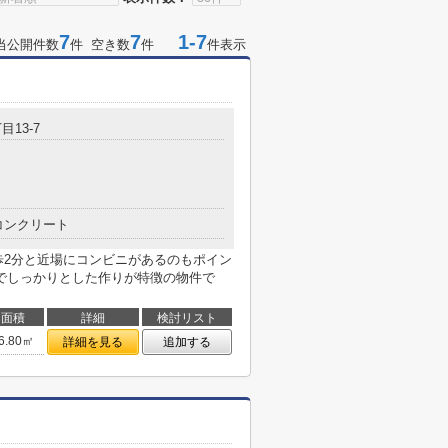
7
7
1-7
当公開件数
件 空き数
件
件表示
目13-7
コンクリート
歩2分と近場にコンビニがあるのもポイン
でしっかりとした作りが特徴の物件で
面積
詳細
検討リスト
6.80㎡
詳細を見る
追加する