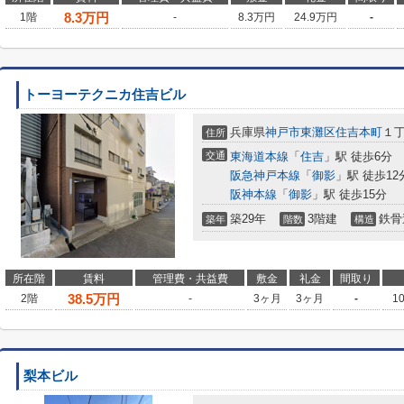
8.3
万円
1階
-
8.3万円
24.9万円
-
トーヨーテクニカ住吉ビル
兵庫県
神戸市東灘区
住吉本町
１丁
住所
交通
東海道本線
「
住吉
」駅 徒歩6分
阪急神戸本線
「
御影
」駅 徒歩12
阪神本線
「
御影
」駅 徒歩15分
築29年
3階建
鉄骨
築年
階数
構造
所在階
賃料
管理費・共益費
敷金
礼金
間取り
38.5
万円
2階
-
3ヶ月
3ヶ月
-
1
梨本ビル