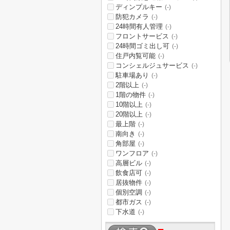
ディンプルキー
(-)
防犯カメラ
(-)
24時間有人管理
(-)
フロントサービス
(-)
24時間ゴミ出し可
(-)
住戸内覧可能
(-)
コンシェルジュサービス
(-)
駐車場あり
(-)
2階以上
(-)
1階の物件
(-)
10階以上
(-)
20階以上
(-)
最上階
(-)
南向き
(-)
角部屋
(-)
ワンフロア
(-)
高層ビル
(-)
飲食店可
(-)
居抜物件
(-)
個別空調
(-)
都市ガス
(-)
下水道
(-)