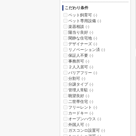
こだわり条件
ペット飼育可
(-)
ペット専用設備
(-)
楽器相談
(-)
陽当り良好
(-)
閑静な住宅地
(-)
デザイナーズ
(-)
リノベーション済
(-)
保証人不要
(-)
事務所可
(-)
２人入居可
(-)
バリアフリー
(-)
分割可
(-)
分譲タイプ
(-)
管理人常駐
(-)
眺望良好
(-)
二世帯住宅
(-)
フリーレント
(-)
カードキー
(-)
オープンハウス
(-)
外国人可
(-)
ガスコンロ設置可
(-)