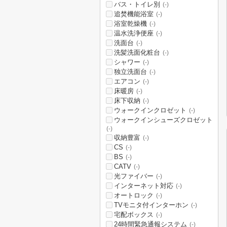
バス・トイレ別
(-)
追焚機能浴室
(-)
浴室乾燥機
(-)
温水洗浄便座
(-)
洗面台
(-)
洗髪洗面化粧台
(-)
シャワー
(-)
独立洗面台
(-)
エアコン
(-)
床暖房
(-)
床下収納
(-)
ウォークインクロゼット
(-)
ウォークインシューズクロゼット
(-)
収納豊富
(-)
CS
(-)
BS
(-)
CATV
(-)
光ファイバー
(-)
インターネット対応
(-)
オートロック
(-)
TVモニタ付インターホン
(-)
宅配ボックス
(-)
24時間緊急通報システム
(-)