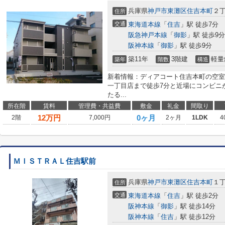
兵庫県
神戸市東灘区
住吉本町
２丁
住所
交通
東海道本線
「
住吉
」駅 徒歩7分
阪急神戸本線
「
御影
」駅 徒歩9分
阪神本線
「
御影
」駅 徒歩9分
築11年
3階建
軽量
築年
階数
構造
新着情報：ディアコート住吉本町の空室
一丁目店まで徒歩7分と近場にコンビニ
たる...
所在階
賃料
管理費・共益費
敷金
礼金
間取り
12
万円
0ヶ月
2階
7,000円
2ヶ月
1LDK
4
ＭＩＳＴＲＡＬ住吉駅前
兵庫県
神戸市東灘区
住吉本町
１丁
住所
交通
東海道本線
「
住吉
」駅 徒歩2分
阪神本線
「
御影
」駅 徒歩14分
阪神本線
「
住吉
」駅 徒歩12分