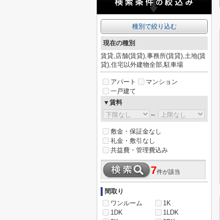
種別で絞り込む
現在の種別
賃貸,店舗(賃貸),事務所(賃貸),土地(賃
貸),住宅以外建物全部,駐車場
アパート
マンション
一戸建て
▼賃料
～
敷金・保証金なし
礼金・敷引なし
共益費・管理費込み
7
件が該当
間取り
ワンルーム
1K
1DK
1LDK