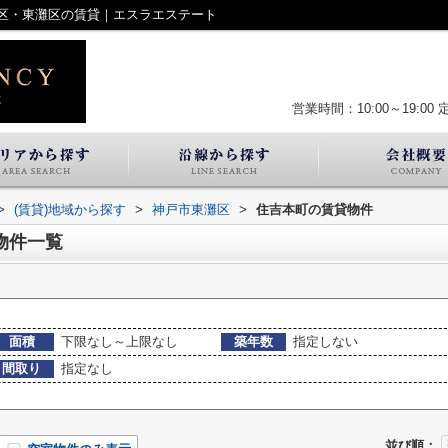
区・東灘区の賃貸｜エスラエステート
営業時間：10:00～19:00
>
(賃貸)地域から探す
>
神戸市東灘区
>
住吉本町の賃貸物件
物件一覧
面積
下限なし～上限なし
築年数
指定しない
間取り
指定なし
並び順：