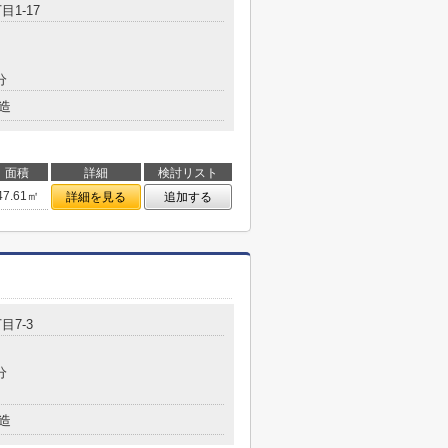
目1-17
分
造
面積
詳細
検討リスト
47.61㎡
詳細を見る
追加する
目7-3
分
造