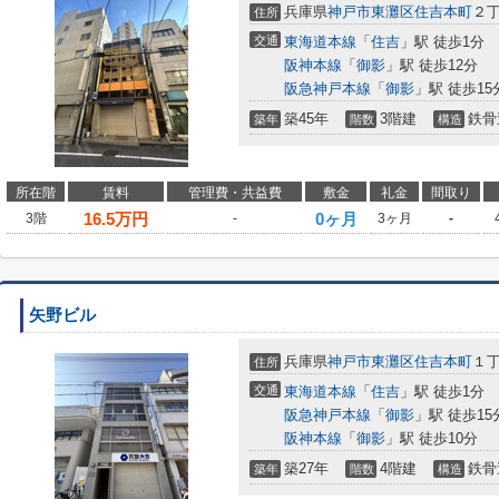
兵庫県
神戸市東灘区
住吉本町
２丁
住所
交通
東海道本線
「
住吉
」駅 徒歩1分
阪神本線
「
御影
」駅 徒歩12分
阪急神戸本線
「
御影
」駅 徒歩15
築45年
3階建
鉄骨
築年
階数
構造
所在階
賃料
管理費・共益費
敷金
礼金
間取り
16.5
万円
0ヶ月
3階
-
3ヶ月
-
矢野ビル
兵庫県
神戸市東灘区
住吉本町
１丁
住所
交通
東海道本線
「
住吉
」駅 徒歩1分
阪急神戸本線
「
御影
」駅 徒歩15
阪神本線
「
御影
」駅 徒歩10分
築27年
4階建
鉄骨
築年
階数
構造