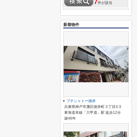
7
件が該当
新着物件
プチシャトー徳井
兵庫県神戸市灘区徳井町３丁目3-3
東海道本線「六甲道」駅 徒歩12分
築46年