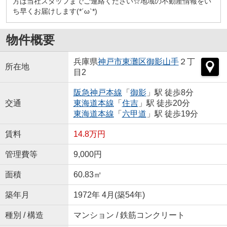
方は当社スタッフまでご連絡ください☆地域の不動産情報をい
ち早くお届けします(*´ω`*)
物件概要
兵庫県
神戸市東灘区
御影山手
２丁
所在地
目2
阪急神戸本線
「
御影
」駅 徒歩8分
交通
東海道本線
「
住吉
」駅 徒歩20分
東海道本線
「
六甲道
」駅 徒歩19分
賃料
14.8万円
管理費等
9,000円
面積
60.83㎡
築年月
1972年 4月(築54年)
種別 / 構造
マンション / 鉄筋コンクリート