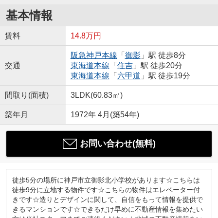
基本情報
賃料
14.8万円
阪急神戸本線
「
御影
」駅 徒歩8分
交通
東海道本線
「
住吉
」駅 徒歩20分
東海道本線
「
六甲道
」駅 徒歩19分
間取り(面積)
3LDK(60.83㎡)
築年月
1972年 4月(築54年)
お問い合わせ(無料)
徒歩5分の場所に神戸市立御影北小学校があります☆こちらは
徒歩9分に立地する物件です☆こちらの物件はエレベーター付
きです☆造りとデザインに関して、自信をもって情報を提供で
きるマンションです☆できるだけ早めに不動産情報を集めたい