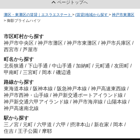
ページトップへ
灘区・東灘区の賃貸｜エスラエステート
>
(賃貸)地域から探す
>
神戸市東灘区
>
御影プライムハイツ
市区町村から探す
神戸市中央区
/
神戸市灘区
/
神戸市東灘区
/
神戸市兵庫区
/
西宮市
/
芦屋市
町名から探す
北長狭通
/
下山手通
/
中山手通
/
加納町
/
元町通
/
友田町
/
甲南町
/
三宮町
/
岡本
/
磯辺通
路線から探す
東海道本線
/
阪神本線
/
阪急神戸本線
/
神戸高速東西線
/
神戸市西神・山手線
/
神戸新交通ポートアイランド線
/
神戸新交通六甲アイランド線
/
神戸市海岸線
/
山陽本線
/
神戸高速南北線
駅から探す
三ノ宮
/
元町
/
六甲道
/
六甲
/
摂津本山
/
新在家
/
岡本
/
住吉
/
王子公園
/
摩耶