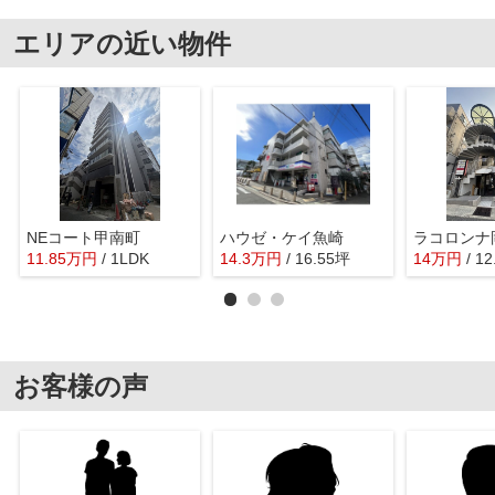
エリアの近い物件
NEコート甲南町
ハウゼ・ケイ魚崎
ラコロンナ
11.85
万
円
/ 1LDK
14.3
万
円
/ 16.55坪
14
万
円
/ 1
お客様の声