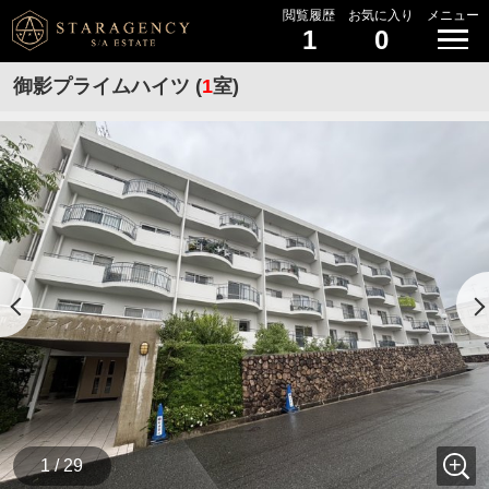
閲覧履歴
お気に入り
メニュー
1
0
御影プライムハイツ (
1
室)
1 / 29