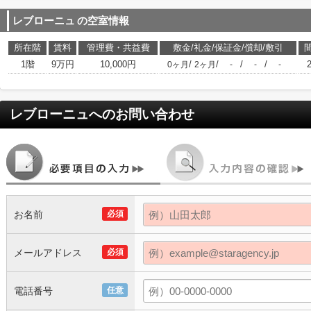
レブローニュ
の空室情報
所在階
賃料
管理費・共益費
敷金/礼金/保証金/償却/敷引
1階
9万円
10,000円
/
/
/
/
0ヶ月
2ヶ月
-
-
-
レブローニュ
へのお問い合わせ
お名前
必須
メールアドレス
必須
電話番号
任意