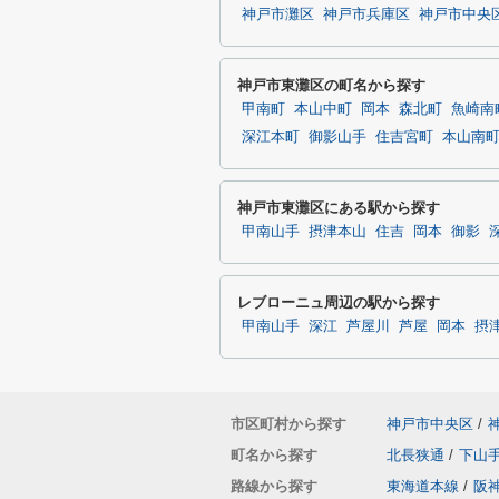
神戸市灘区
神戸市兵庫区
神戸市中央
神戸市東灘区の町名から探す
甲南町
本山中町
岡本
森北町
魚崎南
深江本町
御影山手
住吉宮町
本山南
神戸市東灘区にある駅から探す
甲南山手
摂津本山
住吉
岡本
御影
レブローニュ周辺の駅から探す
甲南山手
深江
芦屋川
芦屋
岡本
摂
市区町村から探す
神戸市中央区
/
町名から探す
北長狭通
/
下山
路線から探す
東海道本線
/
阪