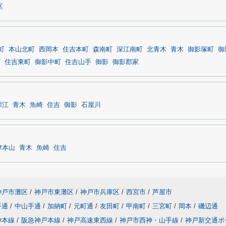
区
町
本山北町
西岡本
住吉本町
森南町
深江南町
北青木
青木
御影塚町
御
町
住吉東町
御影中町
住吉山手
御影
御影郡家
深江
青木
魚崎
住吉
御影
石屋川
津本山
青木
魚崎
住吉
神戸市灘区
/
神戸市東灘区
/
神戸市兵庫区
/
西宮市
/
芦屋市
手通
/
中山手通
/
加納町
/
元町通
/
友田町
/
甲南町
/
三宮町
/
岡本
/
磯辺通
神本線
/
阪急神戸本線
/
神戸高速東西線
/
神戸市西神・山手線
/
神戸新交通ポ