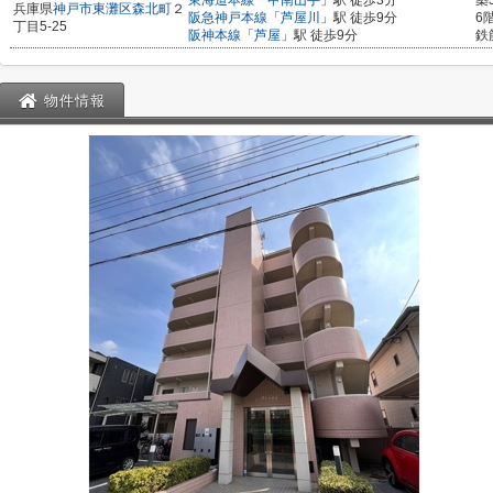
東海道本線
「
甲南山手
」駅 徒歩3分
築
兵庫県
神戸市東灘区
森北町
２
阪急神戸本線
「
芦屋川
」駅 徒歩9分
6
丁目5-25
阪神本線
「
芦屋
」駅 徒歩9分
鉄
物件情報