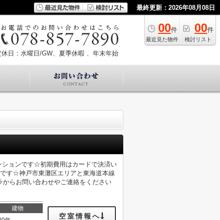
最終更新：2026年08月08日
00
00
件
件
最近見た物件
検討リスト
定休日：水曜日/GW、夏季休暇 、年末年始
ンションです☆初期費用はカードで決済い
件です☆神戸市東灘区エリアと東海道本線
ラからお問い合わせやご連絡をください
建物
空室情報へ