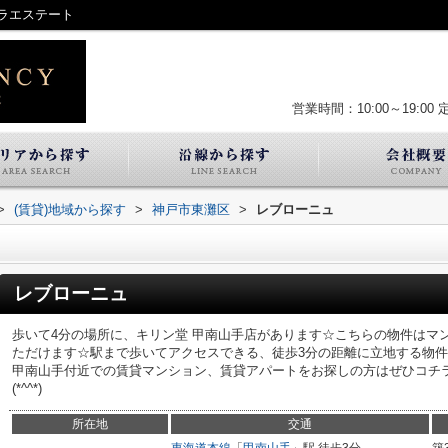
ラエステート
営業時間：10:00～19:00
>
(賃貸)地域から探す
>
神戸市東灘区
>
レブローニュ
レブローニュ
歩いて4分の場所に、キリン堂 甲南山手店があります☆こちらの物件はマ
ただけます☆駅まで歩いてアクセスできる、徒歩3分の距離に立地する物
甲南山手付近での賃貸マンション、賃貸アパートをお探しの方はぜひコチ
(*^^*)
所在地
交通