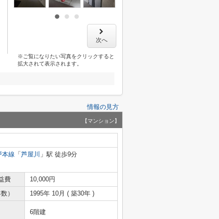
次へ
※ご覧になりたい写真をクリックすると
拡大されて表示されます。
情報の見方
【マンション】
戸本線
「
芦屋川
」駅 徒歩9分
益費
10,000円
年数）
1995年 10月 ( 築30年 )
6階建