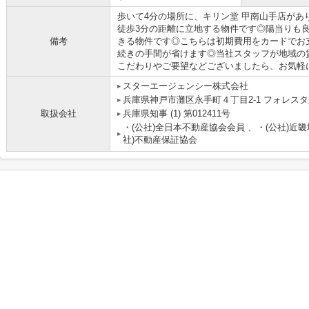
歩いて4分の場所に、キリン堂 甲南山手店があ
徒歩3分の距離に立地する物件です◎陽当りも
備考
きる物件です◎こちらは初期費用をカードでお
続きの手間が省けます◎当社スタッフが地域の
こだわりやご要望などございましたら、お気軽に
スターエージェンシー株式会社
兵庫県神戸市灘区永手町４丁目2-1 フォレスタ六
取扱会社
兵庫県知事 (1) 第012411号
・(公社)全日本不動産協会会員 、・(公社)近
社)不動産保証協会