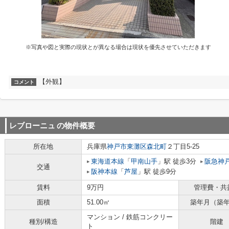
※写真や図と実際の現状とが異なる場合は現状を優先させていただきます
【外観】
コメント
レブローニュ
の物件概要
所在地
兵庫県
神戸市東灘区
森北町
２丁目5-25
東海道本線
「
甲南山手
」駅 徒歩3分
阪急神
交通
阪神本線
「
芦屋
」駅 徒歩9分
賃料
9万円
管理費・共
面積
51.00㎡
築年月（築
マンション / 鉄筋コンクリー
種別/構造
階建
ト