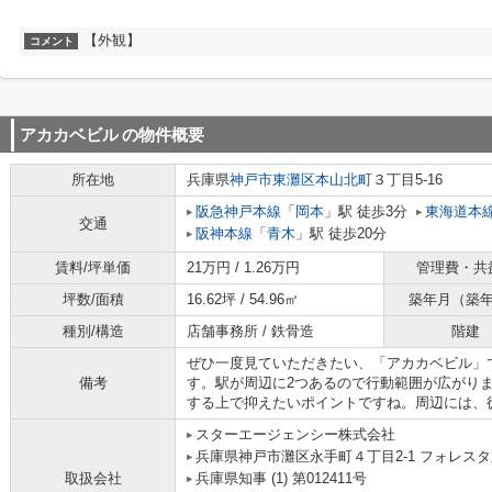
【外観】
コメント
アカカベビル
の物件概要
所在地
兵庫県
神戸市東灘区
本山北町
３丁目5-16
阪急神戸本線
「
岡本
」駅 徒歩3分
東海道本
交通
阪神本線
「
青木
」駅 徒歩20分
賃料/坪単価
21万円 / 1.26万円
管理費・共
坪数/面積
16.62坪 / 54.96㎡
築年月（築
種別/構造
店舗事務所 / 鉄骨造
階建
ぜひ一度見ていただきたい、「アカカベビル」
備考
す。駅が周辺に2つあるので行動範囲が広がり
する上で抑えたいポイントですね。周辺には、
スターエージェンシー株式会社
兵庫県神戸市灘区永手町４丁目2-1 フォレスタ六
取扱会社
兵庫県知事 (1) 第012411号