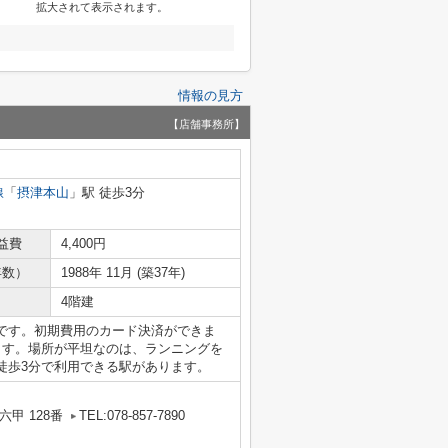
拡大されて表示されます。
情報の見方
【店舗事務所】
線
「
摂津本山
」駅 徒歩3分
益費
4,400円
年数）
1988年 11月 (築37年)
4階建
です。初期費用のカード決済ができま
ます。場所が平坦なのは、ランニングを
徒歩3分で利用できる駅があります。
甲 128番
TEL:078-857-7890