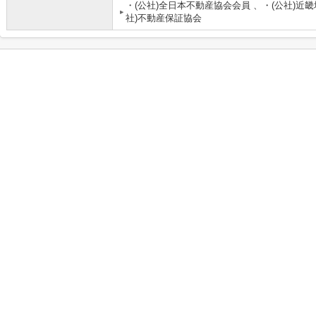
・(公社)全日本不動産協会会員 、・(公社)近
社)不動産保証協会