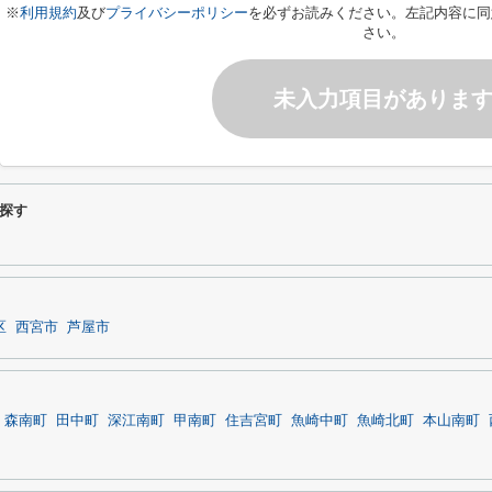
※
利用規約
及び
プライバシーポリシー
を必ずお読みください。左記内容に同
さい。
未入力項目がありま
探す
区
西宮市
芦屋市
森南町
田中町
深江南町
甲南町
住吉宮町
魚崎中町
魚崎北町
本山南町