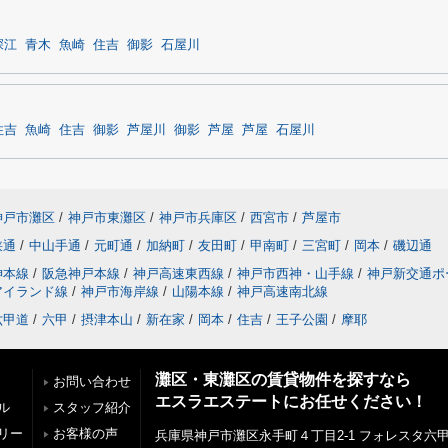
深江
青木
魚崎
住吉
御影
石屋川
住吉
魚崎
住吉
御影
芦屋川
御影
芦屋
芦屋
石屋川
神戸市灘区
/
神戸市東灘区
/
神戸市兵庫区
/
西宮市
/
芦屋市
狭通
/
中山手通
/
元町通
/
加納町
/
友田町
/
甲南町
/
三宮町
/
岡本
/
磯辺通
神本線
/
阪急神戸本線
/
神戸高速東西線
/
神戸市西神・山手線
/
神戸新交通ポ
アイランド線
/
神戸市海岸線
/
山陽本線
/
神戸高速南北線
六甲道
/
六甲
/
摂津本山
/
新在家
/
岡本
/
住吉
/
王子公園
/
摩耶
灘区・東灘区の賃貸物件を探すなら
お問い合わせ
エスラエステートにお任せください！
ル
スタッフ紹介
リー
お客様の声
兵庫県神戸市灘区永手町４丁目2-1 フォレスタ六甲 