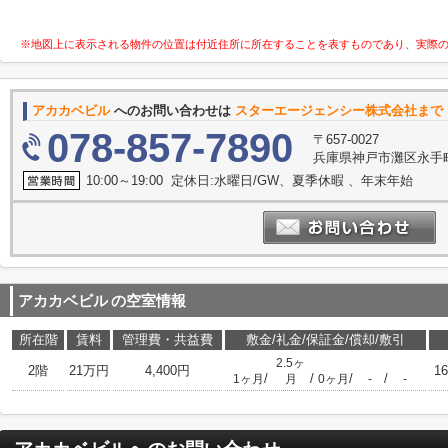
※地図上に表示される物件の位置は付近住所に所在することを表すものであり、実際
アカカベビル
へのお問い合わせは
スターエージェンシー株式会社まで
078-857-7890
〒657-0027
兵庫県神戸市灘区永手町４
10:00～19:00 定休日:水曜日/GW、夏季休暇 、年末年始
アカカベビル
の空室情報
所在階
賃料
管理費・共益費
敷金/礼金/保証金/償却/敷引
2.5ヶ
2階
21万円
4,400円
16
/
/
/
/
1ヶ月
月
0ヶ月
-
-