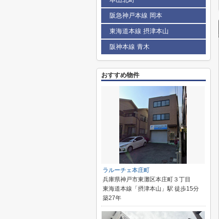
阪急神戸本線 岡本
東海道本線 摂津本山
阪神本線 青木
おすすめ物件
ラルーチェ本庄町
兵庫県神戸市東灘区本庄町３丁目
東海道本線「摂津本山」駅 徒歩15分
築27年