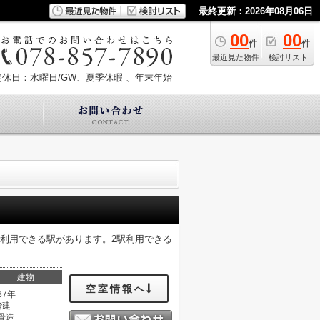
最終更新：2026年08月06日
00
00
件
件
最近見た物件
検討リスト
定休日：水曜日/GW、夏季休暇 、年末年始
利用できる駅があります。2駅利用できる
。
建物
空室情報へ
37年
階建
骨造