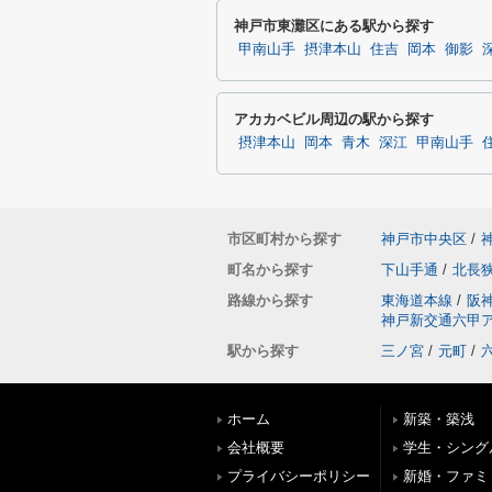
神戸市東灘区にある駅から探す
甲南山手
摂津本山
住吉
岡本
御影
アカカベビル周辺の駅から探す
摂津本山
岡本
青木
深江
甲南山手
市区町村から探す
神戸市中央区
/
町名から探す
下山手通
/
北長
路線から探す
東海道本線
/
阪
神戸新交通六甲
駅から探す
三ノ宮
/
元町
/
ホーム
新築・築浅
会社概要
学生・シング
プライバシーポリシー
新婚・ファミ