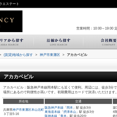
ラエステート
営業時間：10:00～19:00
>
(賃貸)地域から探す
>
神戸市東灘区
>
アカカベビル
アカカベビル
アカカベビル：阪急神戸本線岡本駅にも近くて便利。周辺には、徒歩3分で
場所にあるので利便性が高いです。初期費用はカードで決済いただけます
所在地
交通
阪急神戸本線
「
岡本
」駅 徒歩3分
築
兵庫県
神戸市東灘区
本山北町
東海道本線
「
摂津本山
」駅 徒歩3分
4
３丁目5-16
阪神本線
「
青木
」駅 徒歩20分
鉄