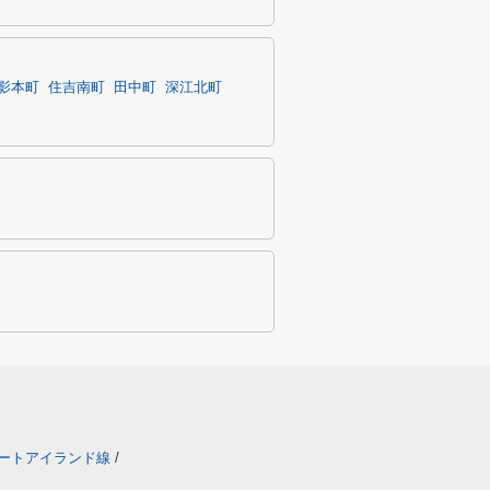
影本町
住吉南町
田中町
深江北町
ートアイランド線
/