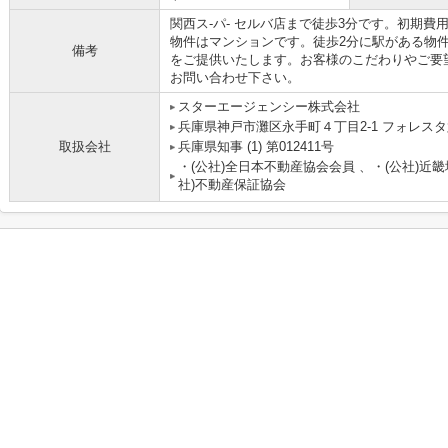
関西ス-パ- セルバ店まで徒歩3分です。初期
物件はマンションです。徒歩2分に駅がある物
備考
をご提供いたします。お客様のこだわりやご要
お問い合わせ下さい。
スターエージェンシー株式会社
兵庫県神戸市灘区永手町４丁目2-1 フォレスタ六
取扱会社
兵庫県知事 (1) 第012411号
・(公社)全日本不動産協会会員 、・(公社)近
社)不動産保証協会