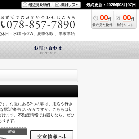
最終更新：2026年08月07日
00
00
件
件
最近見た物件
検討リスト
定休日：水曜日/GW、夏季休暇 、年末年始
mです。付近にある2つの駅は、用途や行き
好な駅近物件はいかがですか。こちらは初
省けます。不動産情報でお困りなら、ぜひ
おります。
建物
空室情報へ