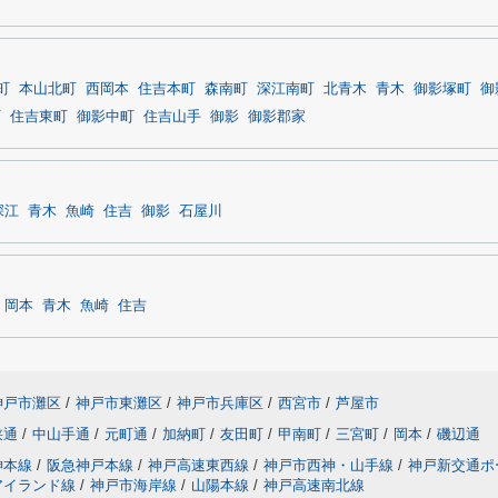
町
本山北町
西岡本
住吉本町
森南町
深江南町
北青木
青木
御影塚町
御
町
住吉東町
御影中町
住吉山手
御影
御影郡家
深江
青木
魚崎
住吉
御影
石屋川
岡本
青木
魚崎
住吉
神戸市灘区
/
神戸市東灘区
/
神戸市兵庫区
/
西宮市
/
芦屋市
狭通
/
中山手通
/
元町通
/
加納町
/
友田町
/
甲南町
/
三宮町
/
岡本
/
磯辺通
神本線
/
阪急神戸本線
/
神戸高速東西線
/
神戸市西神・山手線
/
神戸新交通ポ
アイランド線
/
神戸市海岸線
/
山陽本線
/
神戸高速南北線