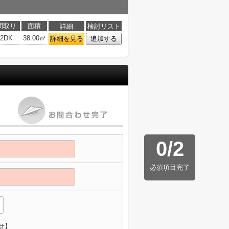
間取り
面積
詳細
検討リスト
2DK
38.00㎡
詳細を見る
追加する
0
/
2
必須項目完了
せ】