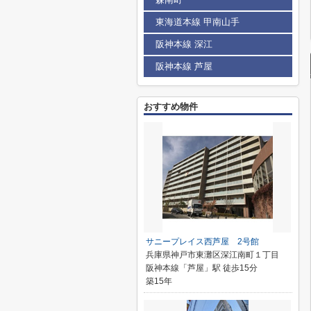
東海道本線 甲南山手
阪神本線 深江
阪神本線 芦屋
おすすめ物件
サニープレイス西芦屋 2号館
兵庫県神戸市東灘区深江南町１丁目
阪神本線「芦屋」駅 徒歩15分
築15年