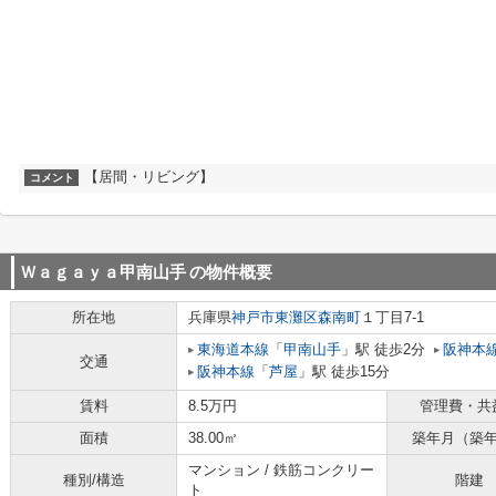
【居間・リビング】
コメント
Ｗａｇａｙａ甲南山手
の物件概要
所在地
兵庫県
神戸市東灘区
森南町
１丁目7-1
東海道本線
「
甲南山手
」駅 徒歩2分
阪神本
交通
阪神本線
「
芦屋
」駅 徒歩15分
賃料
8.5万円
管理費・共
面積
38.00㎡
築年月（築
マンション / 鉄筋コンクリー
種別/構造
階建
ト