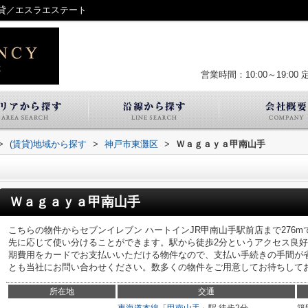
貸／エスラエステート
営業時間：10:00～19:00
>
(賃貸)地域から探す
>
神戸市東灘区
>
Ｗａｇａｙａ甲南山手
Ｗａｇａｙａ甲南山手
こちらの物件からセブンイレブン ハートインJR甲南山手駅前店まで276
先に応じて使い分けることができます。駅から徒歩2分というアクセス良
期費用をカードでお支払いいただける物件なので、支払い手続きの手間が
とも当社にお問い合わせください。数多くの物件をご用意してお待ちして
所在地
交通