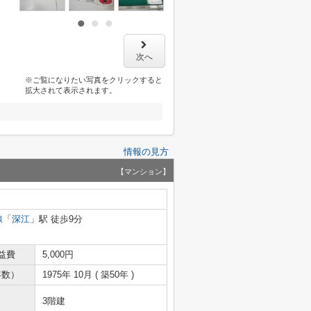
次へ
※ご覧になりたい写真をクリックすると
拡大されて表示されます。
情報の見方
【マンション】
線
「
深江
」駅 徒歩9分
益費
5,000円
年数）
1975年 10月 ( 築50年 )
3階建