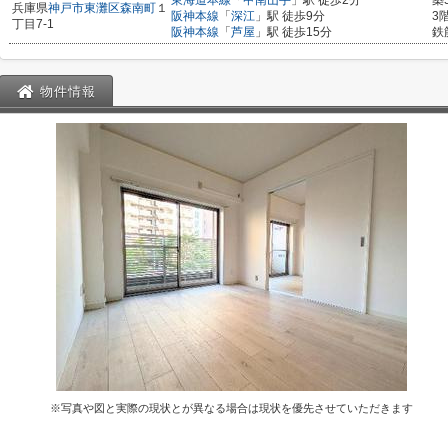
東海道本線
「
甲南山手
」駅 徒歩2分
築
兵庫県
神戸市東灘区
森南町
１
阪神本線
「
深江
」駅 徒歩9分
3
丁目7-1
阪神本線
「
芦屋
」駅 徒歩15分
鉄
物件情報
※写真や図と実際の現状とが異なる場合は現状を優先させていただきます