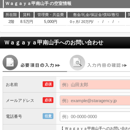
Ｗａｇａｙａ甲南山手
の空室情報
所在階
賃料
管理費・共益費
敷金/礼金/保証金/償却/敷引
2階
8.5万円
5,000円
/
/
/
/
0ヶ月
20万円
-
-
-
Ｗａｇａｙａ甲南山手
へのお問い合わせ
お名前
必須
メールアドレス
必須
電話番号
任意
【 Ｗａｇａｙａ甲南山手へのお問い合わ