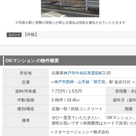
※写真や図と実際の現状とが異なる場合は現状を優先させていただきます
【外観】
コメント
OKマンション
の物件概要
所在地
兵庫県
神戸市中央区
再度筋町
2-20
神戸市西神・山手線
「
県庁前
」駅 徒歩11分
交通
賃料/坪単価
7.7万円 / 1.5万円
管理費・共
坪数/面積
5.86坪 / 19.40㎡
築年月（築
種別/構造
店舗一部 / 鉄筋コンクリート
階建
ぜひ一度見ていただきたい、「OKマンション
備考
便性が高いです☆初期費用はカードで決済いただけま
スターエージェンシー株式会社