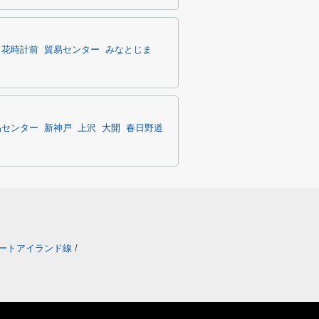
・花時計前
貿易センター
みなとじま
易センター
新神戸
上沢
大開
春日野道
ートアイランド線
/