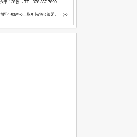
甲 128番
TEL:078-857-7890
畿地区不動産公正取引協議会加盟、・(公