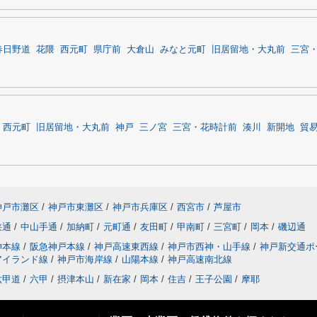
春日野道
花隈
西元町
県庁前
大倉山
みなと元町
旧居留地・大丸前
三宮
西元町
旧居留地・大丸前
神戸
三ノ宮
三宮・花時計前
湊川
新開地
貿
神戸市灘区
/
神戸市東灘区
/
神戸市兵庫区
/
西宮市
/
芦屋市
狭通
/
中山手通
/
加納町
/
元町通
/
友田町
/
甲南町
/
三宮町
/
岡本
/
磯辺通
神本線
/
阪急神戸本線
/
神戸高速東西線
/
神戸市西神・山手線
/
神戸新交通ポ
アイランド線
/
神戸市海岸線
/
山陽本線
/
神戸高速南北線
六甲道
/
六甲
/
摂津本山
/
新在家
/
岡本
/
住吉
/
王子公園
/
摩耶