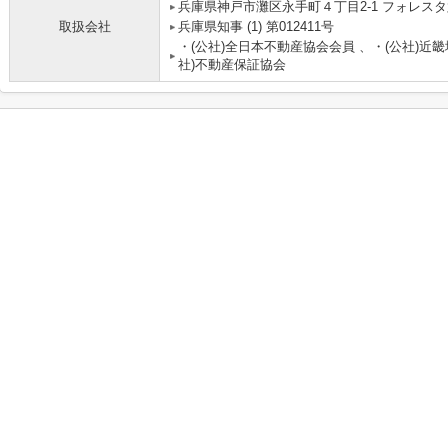
兵庫県神戸市灘区永手町４丁目2-1 フォレスタ六
取扱会社
兵庫県知事 (1) 第012411号
・(公社)全日本不動産協会会員 、・(公社)近
社)不動産保証協会