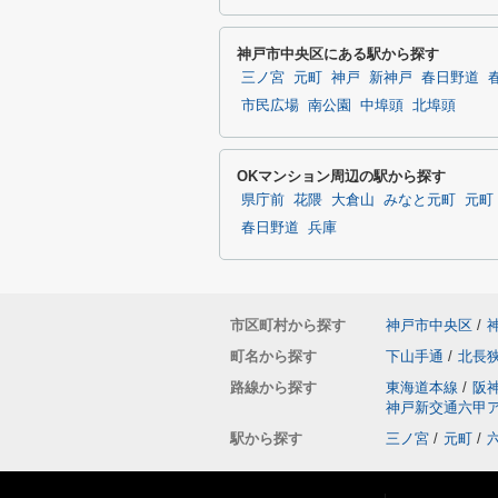
神戸市中央区にある駅から探す
三ノ宮
元町
神戸
新神戸
春日野道
市民広場
南公園
中埠頭
北埠頭
OKマンション周辺の駅から探す
県庁前
花隈
大倉山
みなと元町
元町
春日野道
兵庫
市区町村から探す
神戸市中央区
/
町名から探す
下山手通
/
北長
路線から探す
東海道本線
/
阪
神戸新交通六甲
駅から探す
三ノ宮
/
元町
/