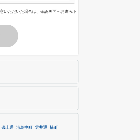
意いただいた場合は、確認画面へお進み下
す
磯上通
港島中町
雲井通
楠町