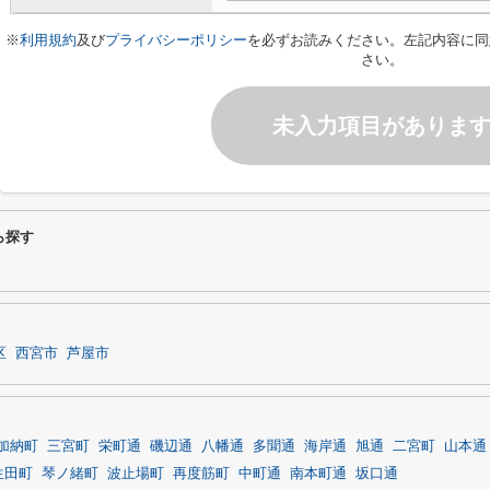
※
利用規約
及び
プライバシーポリシー
を必ずお読みください。左記内容に同
さい。
未入力項目がありま
ら探す
区
西宮市
芦屋市
加納町
三宮町
栄町通
磯辺通
八幡通
多聞通
海岸通
旭通
二宮町
山本通
生田町
琴ノ緒町
波止場町
再度筋町
中町通
南本町通
坂口通