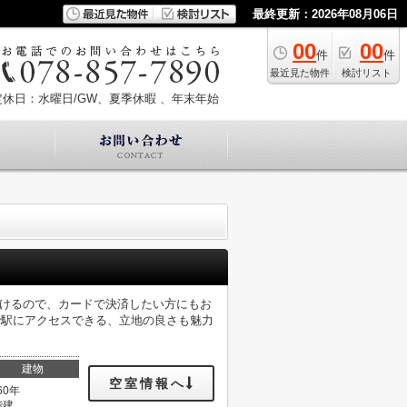
最終更新：2026年08月06日
00
00
件
件
最近見た物件
検討リスト
定休日：水曜日/GW、夏季休暇 、年末年始
だけるので、カードで決済したい方にもお
で駅にアクセスできる、立地の良さも魅力
建物
空室情報へ
60年
階建