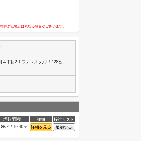
の物件所在地とは異なる場合がございます。
で
丁目2-1 フォレスタ六甲 128番
坪数/面積
詳細
検討リスト
.86坪 / 19.40㎡
詳細を見る
追加する