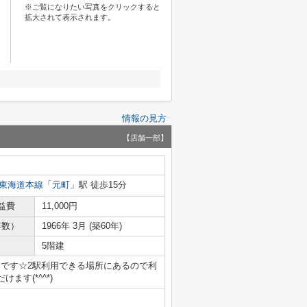
※ご覧になりたい写真をクリックすると
拡大されて表示されます。
情報の見方
【店舗一部】
東海道本線
「
元町
」駅 徒歩15分
益費
11,000円
年数）
1966年 3月 (築60年)
5階建
」です☆2駅利用できる場所にあるので利
す(*^^*)