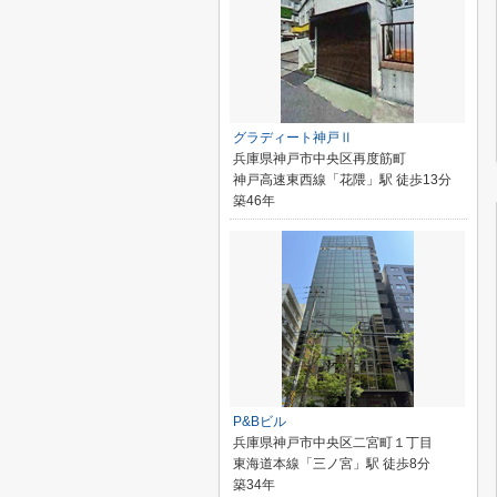
グラディート神戸Ⅱ
兵庫県神戸市中央区再度筋町
神戸高速東西線「花隈」駅 徒歩13分
築46年
P&Bビル
兵庫県神戸市中央区二宮町１丁目
東海道本線「三ノ宮」駅 徒歩8分
築34年