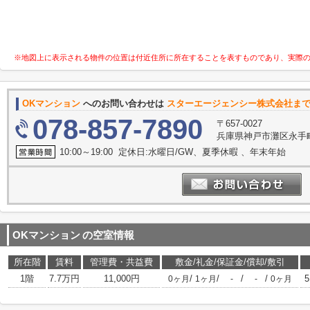
※地図上に表示される物件の位置は付近住所に所在することを表すものであり、実際
OKマンション
へのお問い合わせは
スターエージェンシー株式会社ま
078-857-7890
〒657-0027
兵庫県神戸市灘区永手町４
10:00～19:00 定休日:水曜日/GW、夏季休暇 、年末年始
OKマンション
の空室情報
所在階
賃料
管理費・共益費
敷金/礼金/保証金/償却/敷引
1階
7.7万円
11,000円
/
/
/
/
5
0ヶ月
1ヶ月
-
-
0ヶ月