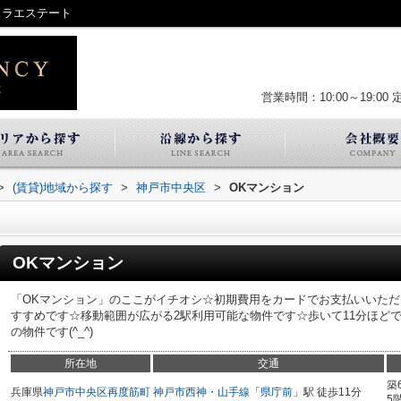
スラエステート
営業時間：10:00～19:00
>
(賃貸)地域から探す
>
神戸市中央区
>
OKマンション
OKマンション
「OKマンション」のここがイチオシ☆初期費用をカードでお支払いいた
すすめです☆移動範囲が広がる2駅利用可能な物件です☆歩いて11分ほど
の物件です(^_^)
所在地
交通
築
兵庫県
神戸市中央区
再度筋町
神戸市西神・山手線
「
県庁前
」駅 徒歩11分
5