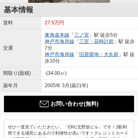
基本情報
賃料
27.5万円
東海道本線
「
三ノ宮
」駅 徒歩5分
神戸市海岸線
「
三宮・花時計前
」駅 徒歩
交通
7分
神戸市海岸線
「
旧居留地・大丸前
」駅 徒
歩10分
間取り(面積)
-(34.00㎡)
築年月
2005年 3月(築21年)
お問い合わせ(無料)
ぜひ一度見ていただきたい、「ERC北野坂ビル」です！2駅利
用できる場所にあるので利便性が高いです！クレジットカード