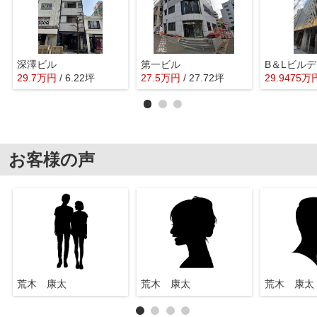
深澤ビル
第一ビル
B＆Lビル
29.7
万
円
/ 6.22坪
27.5
万
円
/ 27.72坪
29.9475
万
お客様の声
荒木 康太
荒木 康太
荒木 康太