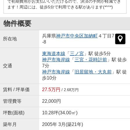
で初期費用がお支払いいただけるので、決済の手間が軽減でき
ます！周辺には、徒歩5分で利用できる駅があります(*^^*)
物件概要
兵庫県
神戸市中央区
加納町
４丁目7
所在地
-8
東海道本線
「
三ノ宮
」駅 徒歩5分
神戸市海岸線
「
三宮・花時計前
」駅 徒歩
交通
7分
神戸市海岸線
「
旧居留地・大丸前
」駅 徒
歩10分
賃料 / 坪単価
27.5万円
/ 2.68万円
管理費等
22,000円
坪数(面積)
10.28坪(34.00㎡)
築年月
2005年 3月(築21年)