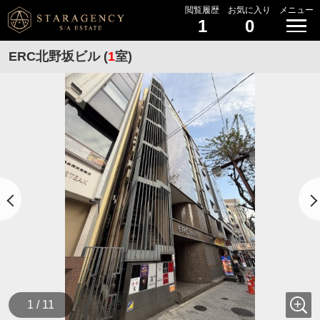
閲覧履歴
お気に入り
メニュー
1
0
ERC北野坂ビル (
1
室)
1 / 11