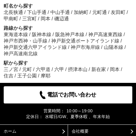
町名から探す
北長狭通
/
下山手通
/
中山手通
/
加納町
/
元町通
/
友田町
/
甲南町
/
三宮町
/
岡本
/
磯辺通
路線から探す
東海道本線
/
阪神本線
/
阪急神戸本線
/
神戸高速東西線
/
神戸市西神・山手線
/
神戸新交通ポートアイランド線
/
神戸新交通六甲アイランド線
/
神戸市海岸線
/
山陽本線
/
神戸高速南北線
駅から探す
三ノ宮
/
元町
/
六甲道
/
六甲
/
摂津本山
/
新在家
/
岡本
/
住吉
/
王子公園
/
摩耶
電話でお問い合わせ
営業時間：
10:00～19:00
定休日：
水曜日/GW、夏季休暇 、年末年始
ホーム
会社概要