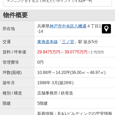
ランニングをする上で抑えたいポイントですね(#^^#)
物件概要
兵庫県
神戸市中央区
八幡通
４丁目1
所在地
-14
交通
東海道本線
「
三ノ宮
」駅 徒歩5分
賃料 / 坪単価
29.9475万円～39.0775万円
/ 2.75万円
管理費等
0円
坪数(面積)
10.88坪～14.20坪(36.00㎡～46.97㎡)
築年月
1998年 3月(築28年)
種別 / 構造
店舗事務所 / 鉄骨造
階建
5階建
新着情報：B＆Lビルディングの空室情報