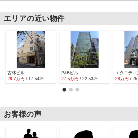
エリアの近い物件
古林ビル
P&Bビル
エタニティ
29.7
万
円
/ 17.54坪
27.5
万
円
/ 22.53坪
28
万
円
/ 2
お客様の声