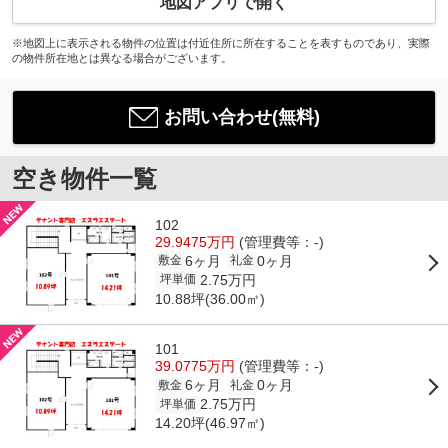
地図アプリで開く
※地図上に表示される物件の位置は付近住所に所在することを表すものであり、実際
の物件所在地とは異なる場合がございます。
お問い合わせ(無料)
空き物件一覧
102
29.9475万円
(管理費等：-)
6ヶ月
0ヶ月
敷金
礼金
2.75万円
坪単価
10.88坪(36.00㎡)
101
39.0775万円
(管理費等：-)
6ヶ月
0ヶ月
敷金
礼金
2.75万円
坪単価
14.20坪(46.97㎡)