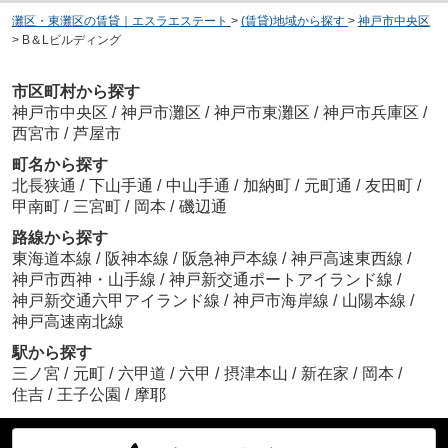
灘区・東灘区の賃貸｜エスラエステート
>
(賃貸)地域から探す
>
神戸市中央区
>
B＆Lビルディング
市区町村から探す
神戸市中央区
/
神戸市灘区
/
神戸市東灘区
/
神戸市兵庫区
/
西宮市
/
芦屋市
町名から探す
北長狭通
/
下山手通
/
中山手通
/
加納町
/
元町通
/
友田町
/
甲南町
/
三宮町
/
岡本
/
磯辺通
路線から探す
東海道本線
/
阪神本線
/
阪急神戸本線
/
神戸高速東西線
/
神戸市西神・山手線
/
神戸新交通ポートアイランド線
/
神戸新交通六甲アイランド線
/
神戸市海岸線
/
山陽本線
/
神戸高速南北線
駅から探す
三ノ宮
/
元町
/
六甲道
/
六甲
/
摂津本山
/
新在家
/
岡本
/
住吉
/
王子公園
/
摩耶