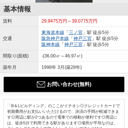
基本情報
賃料
29.9475万円～39.0775万円
東海道本線
「
三ノ宮
」駅 徒歩5分
交通
阪急神戸本線
「
神戸三宮
」駅 徒歩5分
阪神本線
「
神戸三宮
」駅 徒歩5分
間取り(面積)
-(36.00㎡～46.97㎡)
築年月
1998年 3月(築28年)
お問い合わせ(無料)
「B＆Lビルディング」のここがイチオシ◎クレジットカードで
初期費用がお支払いいただけるので、決済の手間が軽減できま
す◎周辺に駅が2つあるので電車での移動が便利です◎周辺に
は、徒歩5分で利用できる駅があります◎場所が平坦なのは、