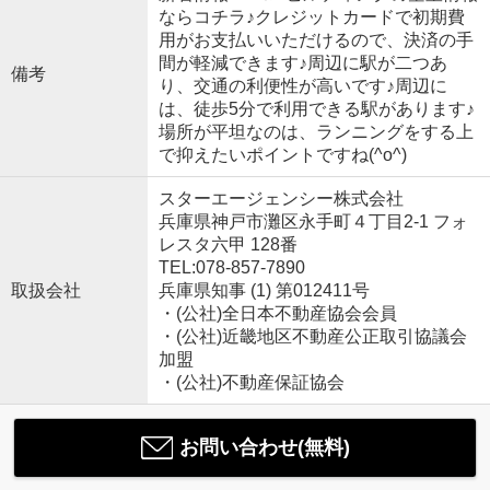
ならコチラ♪クレジットカードで初期費
用がお支払いいただけるので、決済の手
間が軽減できます♪周辺に駅が二つあ
備考
り、交通の利便性が高いです♪周辺に
は、徒歩5分で利用できる駅があります♪
場所が平坦なのは、ランニングをする上
で抑えたいポイントですね(^o^)
スターエージェンシー株式会社
兵庫県神戸市灘区永手町４丁目2-1 フォ
レスタ六甲 128番
TEL:078-857-7890
取扱会社
兵庫県知事 (1) 第012411号
・(公社)全日本不動産協会会員
・(公社)近畿地区不動産公正取引協議会
加盟
・(公社)不動産保証協会
お問い合わせ(無料)