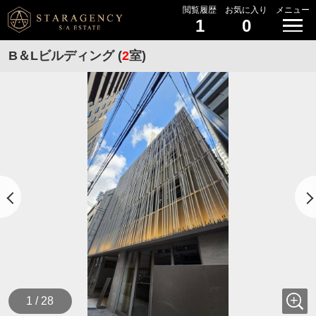
閲覧履歴
お気に入り
メニュー
1
0
B＆Lビルディング (
2
室)
1 / 28