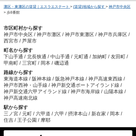
灘区・東灘区の賃貸｜エスラエステート
>
(賃貸)地域から探す
>
神戸市中央区
>
歩8番館
市区町村から探す
神戸市中央区
/
神戸市灘区
/
神戸市東灘区
/
神戸市兵庫区
/
西宮市
/
芦屋市
町名から探す
下山手通
/
北長狭通
/
中山手通
/
元町通
/
加納町
/
友田町
/
甲南町
/
三宮町
/
岡本
/
磯辺通
路線から探す
東海道本線
/
阪神本線
/
阪急神戸本線
/
神戸高速東西線
/
神戸市西神・山手線
/
神戸新交通ポートアイランド線
/
神戸新交通六甲アイランド線
/
神戸市海岸線
/
山陽本線
/
神戸高速南北線
駅から探す
三ノ宮
/
元町
/
六甲道
/
六甲
/
摂津本山
/
新在家
/
岡本
/
住吉
/
王子公園
/
摩耶