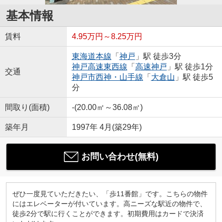
基本情報
賃料
4.95万円～8.25万円
東海道本線
「
神戸
」駅 徒歩3分
神戸高速東西線
「
高速神戸
」駅 徒歩1分
交通
神戸市西神・山手線
「
大倉山
」駅 徒歩5
分
間取り(面積)
-(20.00㎡～36.08㎡)
築年月
1997年 4月(築29年)
お問い合わせ(無料)
ぜひ一度見ていただきたい、「歩11番館」です。こちらの物件
にはエレベーターが付いています。高ニーズな駅近の物件で、
徒歩2分で駅に行くことができます。初期費用はカードで決済