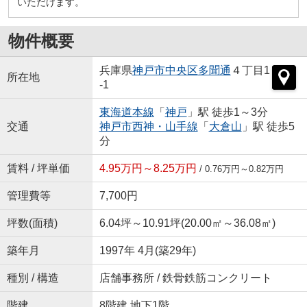
いただけます。
物件概要
兵庫県
神戸市中央区
多聞通
４丁目1
所在地
-1
東海道本線
「
神戸
」駅 徒歩1～3分
交通
神戸市西神・山手線
「
大倉山
」駅 徒歩5
分
賃料 / 坪単価
4.95万円～8.25万円
/ 0.76万円～0.82万円
管理費等
7,700円
坪数(面積)
6.04坪～10.91坪(20.00㎡～36.08㎡)
築年月
1997年 4月(築29年)
種別 / 構造
店舗事務所 / 鉄骨鉄筋コンクリート
階建
8階建 地下1階