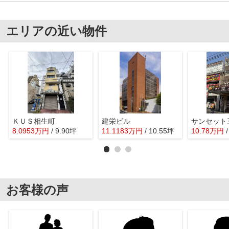
エリアの近い物件
ＫＵＳ相生町
建栄ビル
サンセット
8.0953
万
円
/ 9.90坪
11.1183
万
円
/ 10.55坪
10.78
万
円
お客様の声