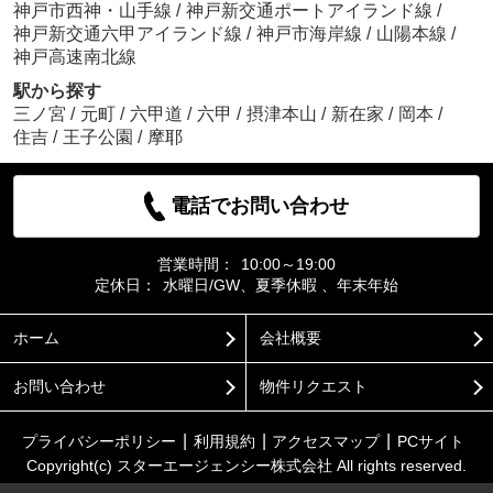
神戸市西神・山手線
/
神戸新交通ポートアイランド線
/
神戸新交通六甲アイランド線
/
神戸市海岸線
/
山陽本線
/
神戸高速南北線
駅から探す
三ノ宮
/
元町
/
六甲道
/
六甲
/
摂津本山
/
新在家
/
岡本
/
住吉
/
王子公園
/
摩耶
電話でお問い合わせ
営業時間：
10:00～19:00
定休日：
水曜日/GW、夏季休暇 、年末年始
ホーム
会社概要
お問い合わせ
物件リクエスト
プライバシーポリシー
利用規約
アクセスマップ
PCサイト
Copyright(c) スターエージェンシー株式会社 All rights reserved.