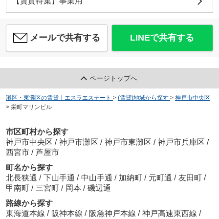
【賃貸特集】事業用
メールで共有する
LINEで共有する
ページトップへ
灘区・東灘区の賃貸｜エスラエステート
>
(賃貸)地域から探す
>
神戸市中央区
>
栄町マリンビル
市区町村から探す
神戸市中央区
/
神戸市灘区
/
神戸市東灘区
/
神戸市兵庫区
/
西宮市
/
芦屋市
町名から探す
北長狭通
/
下山手通
/
中山手通
/
加納町
/
元町通
/
友田町
/
甲南町
/
三宮町
/
岡本
/
磯辺通
路線から探す
東海道本線
/
阪神本線
/
阪急神戸本線
/
神戸高速東西線
/