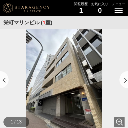
閲覧履歴
お気に入り
メニュー
1
0
栄町マリンビル (
1
室)
1 / 13