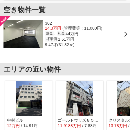
空き物件一覧
302
14.3万円
(管理費等：11,000円)
44万円
-
敷金
礼金
1.51万円
坪単価
9.47坪(31.32㎡)
エリアの近い物件
中村ビル
ゴールドウッズ８５番地ビル
クリスタル
12
万
円
/ 14.91坪
11.9185
万
円
/ 7.88坪
13.75
万
円