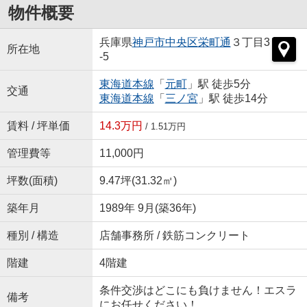
物件概要
兵庫県
神戸市中央区
栄町通
３丁目3
所在地
-5
東海道本線
「
元町
」駅 徒歩5分
交通
東海道本線
「
三ノ宮
」駅 徒歩14分
賃料 / 坪単価
14.3万円
/ 1.51万円
管理費等
11,000円
坪数(面積)
9.47坪(31.32㎡)
築年月
1989年 9月(築36年)
種別 / 構造
店舗事務所 / 鉄筋コンクリート
階建
4階建
条件交渉はどこにも負けません！エスラ
備考
にお任せください！