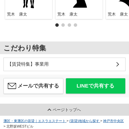
荒木 康太
荒木 康太
荒木 康太
こだわり特集
【賃貸特集】事業用
メールで共有する
LINEで共有する
ページトップへ
灘区・東灘区の賃貸｜エスラエステート
>
(賃貸)地域から探す
>
神戸市中央区
>
北野坂WESTビル