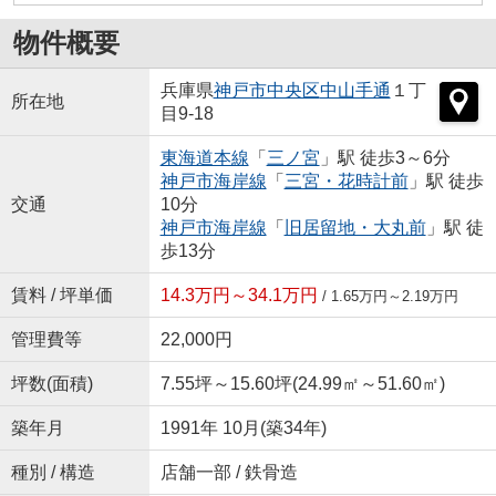
物件概要
兵庫県
神戸市中央区
中山手通
１丁
所在地
目9-18
東海道本線
「
三ノ宮
」駅 徒歩3～6分
神戸市海岸線
「
三宮・花時計前
」駅 徒歩
交通
10分
神戸市海岸線
「
旧居留地・大丸前
」駅 徒
歩13分
賃料 / 坪単価
14.3万円～34.1万円
/ 1.65万円～2.19万円
管理費等
22,000円
坪数(面積)
7.55坪～15.60坪(24.99㎡～51.60㎡)
築年月
1991年 10月(築34年)
種別 / 構造
店舗一部 / 鉄骨造