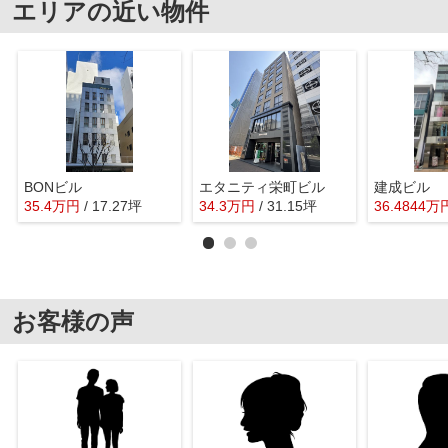
エリアの近い物件
BONビル
エタニティ栄町ビル
建成ビル
35.4
万
円
/ 17.27坪
34.3
万
円
/ 31.15坪
36.4844
万
お客様の声