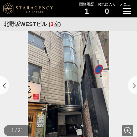
閲覧履歴
お気に入り
メニュー
1
0
北野坂WESTビル (
3
室)
1 / 21