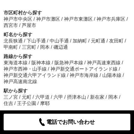
市区町村から探す
神戸市中央区
/
神戸市灘区
/
神戸市東灘区
/
神戸市兵庫区
/
西宮市
/
芦屋市
町名から探す
北長狭通
/
下山手通
/
中山手通
/
加納町
/
元町通
/
友田町
/
甲南町
/
三宮町
/
岡本
/
磯辺通
路線から探す
東海道本線
/
阪神本線
/
阪急神戸本線
/
神戸高速東西線
/
神戸市西神・山手線
/
神戸新交通ポートアイランド線
/
神戸新交通六甲アイランド線
/
神戸市海岸線
/
山陽本線
/
神戸高速南北線
駅から探す
三ノ宮
/
元町
/
六甲道
/
六甲
/
摂津本山
/
新在家
/
岡本
/
住吉
/
王子公園
/
摩耶
電話でお問い合わせ