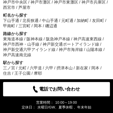
神戸市中央区
/
神戸市灘区
/
神戸市東灘区
/
神戸市兵庫区
/
西宮市
/
芦屋市
町名から探す
下山手通
/
北長狭通
/
中山手通
/
元町通
/
加納町
/
友田町
/
甲南町
/
三宮町
/
岡本
/
磯辺通
路線から探す
東海道本線
/
阪神本線
/
阪急神戸本線
/
神戸高速東西線
/
神戸市西神・山手線
/
神戸新交通ポートアイランド線
/
神戸新交通六甲アイランド線
/
神戸市海岸線
/
山陽本線
/
神戸高速南北線
駅から探す
三ノ宮
/
元町
/
六甲道
/
六甲
/
摂津本山
/
新在家
/
岡本
/
住吉
/
王子公園
/
摩耶
電話でお問い合わせ
営業時間：
10:00～19:00
定休日：
水曜日/GW、夏季休暇 、年末年始