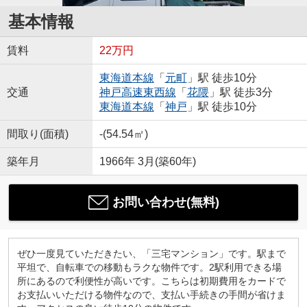
基本情報
賃料
22万円
東海道本線
「
元町
」駅 徒歩10分
交通
神戸高速東西線
「
花隈
」駅 徒歩3分
東海道本線
「
神戸
」駅 徒歩10分
間取り(面積)
-(54.54㎡)
築年月
1966年 3月(築60年)
お問い合わせ(無料)
ぜひ一度見ていただきたい、「三宅マンション」です。駅まで
平坦で、自転車での移動もラクな物件です。2駅利用できる場
所にあるので利便性が高いです。こちらは初期費用をカードで
お支払いいただける物件なので、支払い手続きの手間が省けま