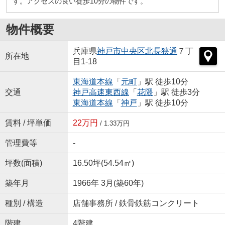
す。アクセスの良い徒歩10分の物件です。
物件概要
兵庫県
神戸市中央区
北長狭通
７丁
所在地
目1-18
東海道本線
「
元町
」駅 徒歩10分
交通
神戸高速東西線
「
花隈
」駅 徒歩3分
東海道本線
「
神戸
」駅 徒歩10分
賃料 / 坪単価
22万円
/ 1.33万円
管理費等
-
坪数(面積)
16.50坪(54.54㎡)
築年月
1966年 3月(築60年)
種別 / 構造
店舗事務所 / 鉄骨鉄筋コンクリート
階建
4階建