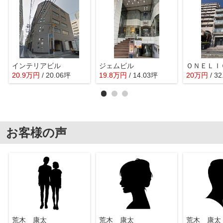
インテリアビル
ジェムビル
20.9
万
円
/ 20.06坪
19.8
万
円
/ 14.03坪
20
万
円
/ 3
お客様の声
荒木 康太
荒木 康太
荒木 康太