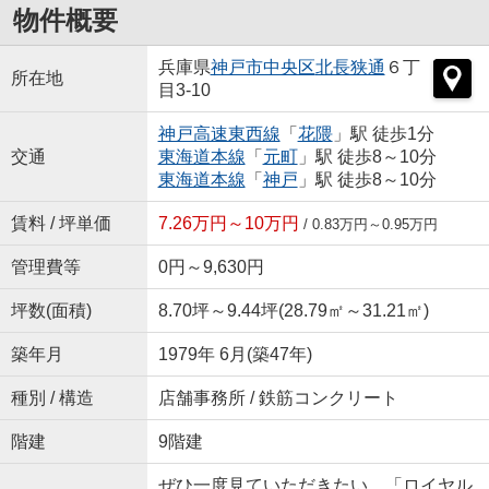
物件概要
兵庫県
神戸市中央区
北長狭通
６丁
所在地
目3-10
神戸高速東西線
「
花隈
」駅 徒歩1分
交通
東海道本線
「
元町
」駅 徒歩8～10分
東海道本線
「
神戸
」駅 徒歩8～10分
賃料 / 坪単価
7.26万円～10万円
/ 0.83万円～0.95万円
管理費等
0円～9,630円
坪数(面積)
8.70坪～9.44坪(28.79㎡～31.21㎡)
築年月
1979年 6月(築47年)
種別 / 構造
店舗事務所 / 鉄筋コンクリート
階建
9階建
ぜひ一度見ていただきたい、「ロイヤル