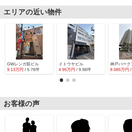
エリアの近い物件
GWレンガ筋ビル
イトウヤビル
神戸パーク
9.13
万
円
/ 5.78坪
4.95
万
円
/ 9.98坪
8.085
万
円
お客様の声