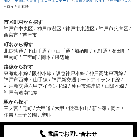
灘区・東灘区の賃貸｜エスラエステート
>
(賃貸)地域から探す
>
神戸市中央区
>
ロイヤル花隈
市区町村から探す
神戸市中央区
/
神戸市灘区
/
神戸市東灘区
/
神戸市兵庫区
/
西宮市
/
芦屋市
町名から探す
北長狭通
/
下山手通
/
中山手通
/
加納町
/
元町通
/
友田町
/
甲南町
/
三宮町
/
岡本
/
磯辺通
路線から探す
東海道本線
/
阪神本線
/
阪急神戸本線
/
神戸高速東西線
/
神戸市西神・山手線
/
神戸新交通ポートアイランド線
/
神戸新交通六甲アイランド線
/
神戸市海岸線
/
山陽本線
/
神戸高速南北線
駅から探す
三ノ宮
/
元町
/
六甲道
/
六甲
/
摂津本山
/
新在家
/
岡本
/
住吉
/
王子公園
/
摩耶
電話でお問い合わせ