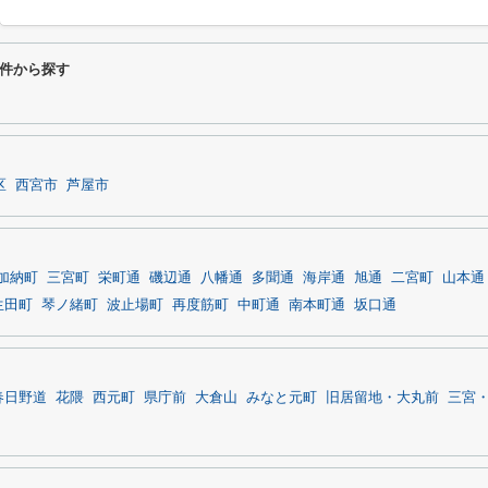
件から探す
区
西宮市
芦屋市
加納町
三宮町
栄町通
磯辺通
八幡通
多聞通
海岸通
旭通
二宮町
山本通
生田町
琴ノ緒町
波止場町
再度筋町
中町通
南本町通
坂口通
春日野道
花隈
西元町
県庁前
大倉山
みなと元町
旧居留地・大丸前
三宮