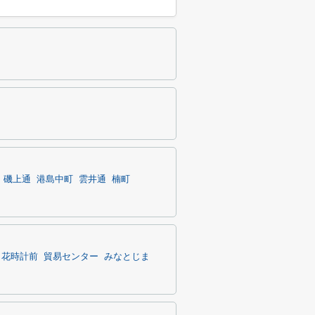
磯上通
港島中町
雲井通
楠町
・花時計前
貿易センター
みなとじま