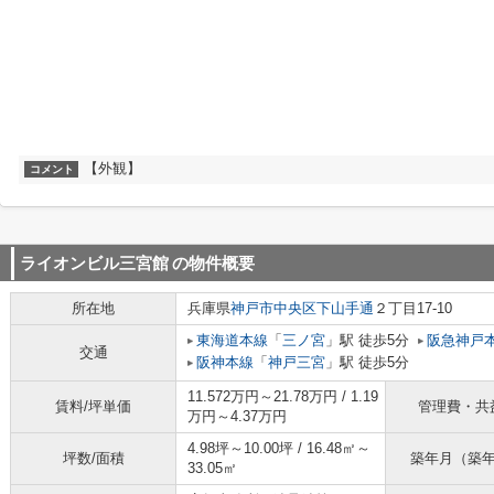
【外観】
コメント
ライオンビル三宮館
の物件概要
所在地
兵庫県
神戸市中央区
下山手通
２丁目17-10
東海道本線
「
三ノ宮
」駅 徒歩5分
阪急神戸
交通
阪神本線
「
神戸三宮
」駅 徒歩5分
11.572万円～21.78万円 / 1.19
賃料/坪単価
管理費・共
万円～4.37万円
4.98坪～10.00坪 / 16.48㎡～
坪数/面積
築年月（築
33.05㎡