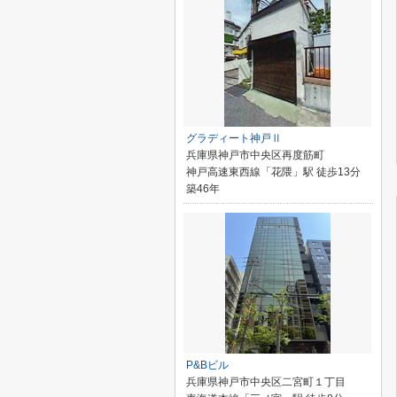
グラディート神戸Ⅱ
兵庫県神戸市中央区再度筋町
神戸高速東西線「花隈」駅 徒歩13分
築46年
P&Bビル
兵庫県神戸市中央区二宮町１丁目