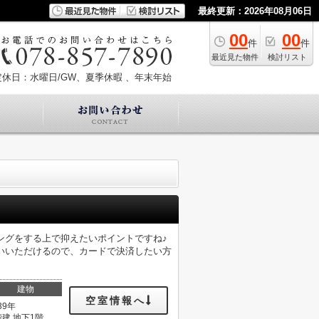
最終更新：2026年08月06日
00
00
件
件
最近見た物件
検討リスト
定休日：水曜日/GW、夏季休暇 、年末年始
ングをする上で抑えたいポイントですね♪
いいただけるので、カードで決済したい方
建物
空室情報へ
39年
階建 地下1階