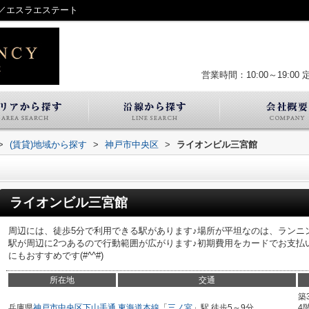
／エスラエステート
営業時間：10:00～19:00
>
(賃貸)地域から探す
>
神戸市中央区
>
ライオンビル三宮館
ライオンビル三宮館
周辺には、徒歩5分で利用できる駅があります♪場所が平坦なのは、ランニ
駅が周辺に2つあるので行動範囲が広がります♪初期費用をカードでお支払
にもおすすめです(#^^#)
所在地
交通
築
兵庫県
神戸市中央区
下山手通
東海道本線
「
三ノ宮
」駅 徒歩5～9分
4