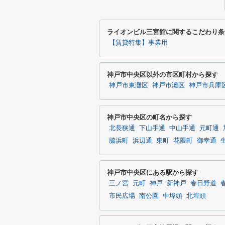
ライオンビル三宮館に関するこだわり条
【賃貸特集】事業用
神戸市中央区以外の市区町村から探す
神戸市東灘区
神戸市灘区
神戸市兵庫
神戸市中央区の町名から探す
北長狭通
下山手通
中山手通
元町通
脇浜町
浜辺通
東町
花隈町
御幸通
神戸市中央区にある駅から探す
三ノ宮
元町
神戸
新神戸
春日野道
市民広場
南公園
中埠頭
北埠頭