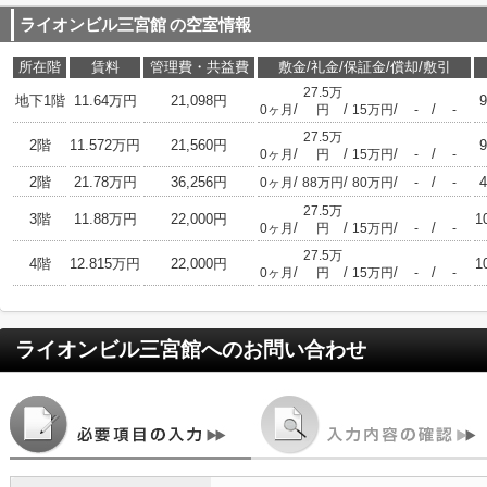
ライオンビル三宮館
の空室情報
所在階
賃料
管理費・共益費
敷金/礼金/保証金/償却/敷引
27.5万
地下1階
11.64万円
21,098円
9
/
/
/
/
0ヶ月
円
15万円
-
-
27.5万
2階
11.572万円
21,560円
9
/
/
/
/
0ヶ月
円
15万円
-
-
2階
21.78万円
36,256円
/
/
/
/
4
0ヶ月
88万円
80万円
-
-
27.5万
3階
11.88万円
22,000円
1
/
/
/
/
0ヶ月
円
15万円
-
-
27.5万
4階
12.815万円
22,000円
1
/
/
/
/
0ヶ月
円
15万円
-
-
ライオンビル三宮館
へのお問い合わせ