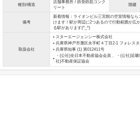
店舗事務所 / 鉄骨鉄筋コンク
種別/構造
階建
リート
新着情報：ライオンビル三宮館の空室情報なら
備考
けます！駅が周辺に2つあるので行動範囲が広
る駅があります(^_^)
スターエージェンシー株式会社
兵庫県神戸市灘区永手町４丁目2-1 フォレスタ六
取扱会社
兵庫県知事 (1) 第012411号
・(公社)全日本不動産協会会員 、・(公社)近
社)不動産保証協会