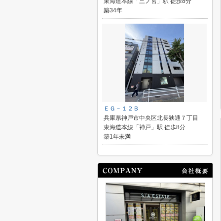
東海道本線「三ノ宮」駅 徒歩8分
築34年
ＥＧ－１２Ｂ
兵庫県神戸市中央区北長狭通７丁目
東海道本線「神戸」駅 徒歩8分
築1年未満