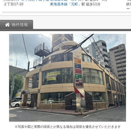
２丁目17-10
東海道本線
「
元町
」駅 徒歩11分
鉄
ー
物件情報
※写真や図と実際の現状とが異なる場合は現状を優先させていただきます