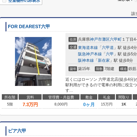
空室物件のみ表示
該
FOR DEAREST六甲
兵庫県
神戸市灘区
六甲町
１丁目4-
住所
交通
東海道本線
「
六甲道
」駅 徒歩4分
阪急神戸本線
「
六甲
」駅 徒歩5分
阪神本線
「
新在家
」駅 徒歩8分
築15年
7階建
鉄筋
築年
階数
構造
近くにはローソン 六甲道北店(徒歩4分
駅利用ができるので電車の利用に役立つ
す...
所在階
賃料
管理費・共益費
敷金
礼金
間取り
7.3
万円
0ヶ月
5階
8,000円
15万円
1K
ピア六甲