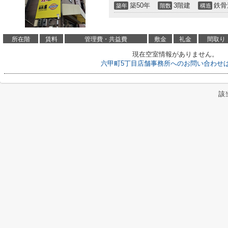
築50年
3階建
鉄骨
築年
階数
構造
所在階
賃料
管理費・共益費
敷金
礼金
間取り
現在空室情報がありません。
六甲町5丁目店舗事務所へのお問い合わせ
該