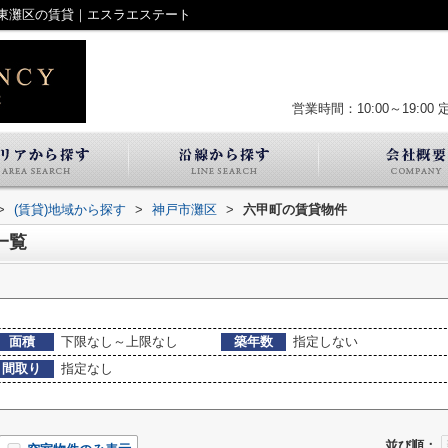
東灘区の賃貸｜エスラエステート
営業時間：10:00～19:00
>
(賃貸)地域から探す
>
神戸市灘区
>
六甲町の賃貸物件
一覧
面積
下限なし～上限なし
築年数
指定しない
間取り
指定なし
並び順：