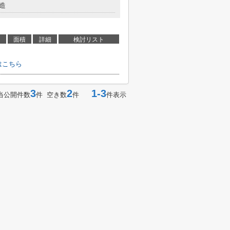
造
面積
詳細
検討リスト
はこちら
3
2
1-3
当公開件数
件 空き数
件
件表示