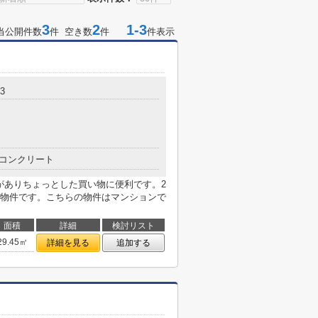
3
2
1-3
当公開件数
件 空き数
件
件表示
3
コンクリート
)がありちょっとした買い物に便利です。2
物件です。こちらの物件はマンションで
面積
詳細
検討リスト
29.45㎡
詳細を見る
追加する