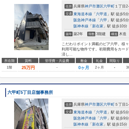
兵庫県
神戸市灘区
六甲町
１丁目2-
住所
交通
東海道本線
「
六甲道
」駅 徒歩5分
阪急神戸本線
「
六甲
」駅 徒歩5分
阪神本線
「
新在家
」駅 徒歩10分
築2年
3階建
木造
築年
階数
構造
こだわりポイント満載のピア六甲。様々
利用可能な物件です。初期費用をカード
済し...
所在階
賃料
管理費・共益費
敷金
礼金
間取り
25
万円
0ヶ月
1階
-
2ヶ月
-
3
六甲町5丁目店舗事務所
兵庫県
神戸市灘区
六甲町
５丁目1-
住所
交通
東海道本線
「
六甲道
」駅 徒歩5分
阪急神戸本線
「
六甲
」駅 徒歩9分
阪神本線
「
新在家
」駅 徒歩15分