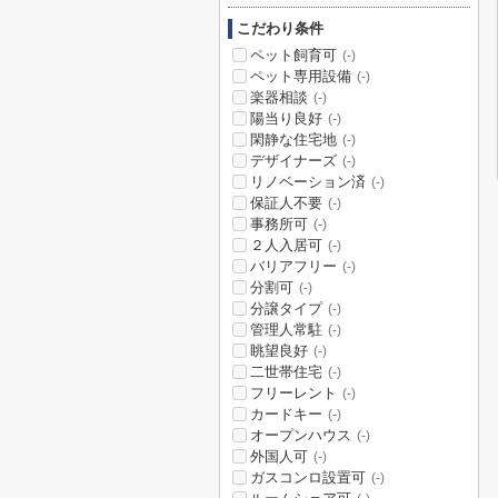
こだわり条件
ペット飼育可
(-)
ペット専用設備
(-)
楽器相談
(-)
陽当り良好
(-)
閑静な住宅地
(-)
デザイナーズ
(-)
リノベーション済
(-)
保証人不要
(-)
事務所可
(-)
２人入居可
(-)
バリアフリー
(-)
分割可
(-)
分譲タイプ
(-)
管理人常駐
(-)
眺望良好
(-)
二世帯住宅
(-)
フリーレント
(-)
カードキー
(-)
オープンハウス
(-)
外国人可
(-)
ガスコンロ設置可
(-)