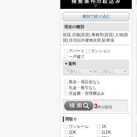
種別で絞り込む
現在の種別
賃貸,店舗(賃貸),事務所(賃貸),土地(賃
貸),住宅以外建物全部,駐車場
アパート
マンション
一戸建て
▼賃料
～
敷金・保証金なし
礼金・敷引なし
共益費・管理費込み
3
件が該当
間取り
ワンルーム
1K
1DK
1LDK