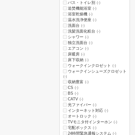
バス・トイレ別
(-)
追焚機能浴室
(-)
浴室乾燥機
(-)
温水洗浄便座
(-)
洗面台
(-)
洗髪洗面化粧台
(-)
シャワー
(-)
独立洗面台
(-)
エアコン
(-)
床暖房
(-)
床下収納
(-)
ウォークインクロゼット
(-)
ウォークインシューズクロゼット
(-)
収納豊富
(-)
CS
(-)
BS
(-)
CATV
(-)
光ファイバー
(-)
インターネット対応
(-)
オートロック
(-)
TVモニタ付インターホン
(-)
宅配ボックス
(-)
24時間緊急通報システム
(-)