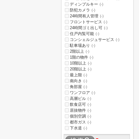
ディンプルキー
(-)
防犯カメラ
(-)
24時間有人管理
(-)
フロントサービス
(-)
24時間ゴミ出し可
(-)
住戸内覧可能
(-)
コンシェルジュサービス
(-)
駐車場あり
(-)
2階以上
(-)
1階の物件
(-)
10階以上
(-)
20階以上
(-)
最上階
(-)
南向き
(-)
角部屋
(-)
ワンフロア
(-)
高層ビル
(-)
飲食店可
(-)
居抜物件
(-)
個別空調
(-)
都市ガス
(-)
下水道
(-)