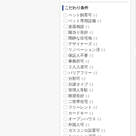
こだわり条件
ペット飼育可
(-)
ペット専用設備
(-)
楽器相談
(-)
陽当り良好
(-)
閑静な住宅地
(-)
デザイナーズ
(-)
リノベーション済
(-)
保証人不要
(-)
事務所可
(-)
２人入居可
(-)
バリアフリー
(-)
分割可
(-)
分譲タイプ
(-)
管理人常駐
(-)
眺望良好
(-)
二世帯住宅
(-)
フリーレント
(-)
カードキー
(-)
オープンハウス
(-)
外国人可
(-)
ガスコンロ設置可
(-)