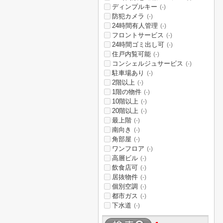
ディンプルキー
(-)
防犯カメラ
(-)
24時間有人管理
(-)
フロントサービス
(-)
24時間ゴミ出し可
(-)
住戸内覧可能
(-)
コンシェルジュサービス
(-)
駐車場あり
(-)
2階以上
(-)
1階の物件
(-)
10階以上
(-)
20階以上
(-)
最上階
(-)
南向き
(-)
角部屋
(-)
ワンフロア
(-)
高層ビル
(-)
飲食店可
(-)
居抜物件
(-)
個別空調
(-)
都市ガス
(-)
下水道
(-)