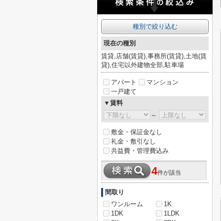
種別で絞り込む
現在の種別
賃貸,店舗(賃貸),事務所(賃貸),土地(賃
貸),住宅以外建物全部,駐車場
アパート
マンション
一戸建て
▼賃料
～
敷金・保証金なし
礼金・敷引なし
共益費・管理費込み
4
件が該当
間取り
ワンルーム
1K
1DK
1LDK