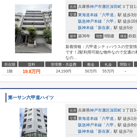
兵庫県
神戸市灘区
深田町
３丁目1-
住所
交通
東海道本線
「
六甲道
」駅 徒歩3分
阪急神戸本線
「
六甲
」駅 徒歩10
阪神本線
「
新在家
」駅 徒歩5分
築36年
8階建
鉄筋
築年
階数
構造
新着情報：六甲道シティハウスの空室情
です！2駅利用可能な物件なので交通の
なの...
所在階
賃料
管理費・共益費
敷金
礼金
間取り
19.8
万円
1階
24,150円
50万円
55万円
-
第一サン六甲道ハイツ
兵庫県
神戸市灘区
深田町
３丁目3-
住所
交通
東海道本線
「
六甲道
」駅 徒歩1分
阪急神戸本線
「
六甲
」駅 徒歩9分
阪神本線
「
新在家
」駅 徒歩7分