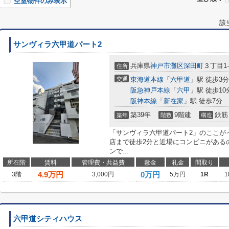
空室物件のみ表示
該
サンヴィラ六甲道パート2
兵庫県
神戸市灘区
深田町
３丁目1-
住所
交通
東海道本線
「
六甲道
」駅 徒歩3分
阪急神戸本線
「
六甲
」駅 徒歩10
阪神本線
「
新在家
」駅 徒歩7分
築39年
9階建
鉄筋
築年
階数
構造
「サンヴィラ六甲道パート2」のここが
店まで徒歩2分と近場にコンビニがある
ンで...
所在階
賃料
管理費・共益費
敷金
礼金
間取り
4.9
万円
0万円
3階
3,000円
5万円
1R
1
六甲道シティハウス