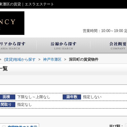
東灘区の賃貸｜エスラエステート
営業時間：10:00～19:00
>
(賃貸)地域から探す
>
神戸市灘区
>
深田町の賃貸物件
一覧
面積
下限なし～上限なし
築年数
指定しない
間取り
指定なし
並び順：