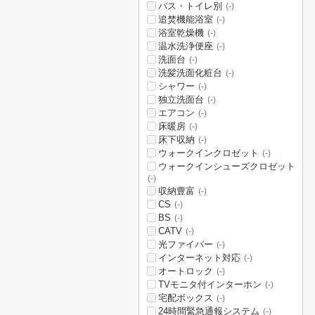
バス・トイレ別
(-)
追焚機能浴室
(-)
浴室乾燥機
(-)
温水洗浄便座
(-)
洗面台
(-)
洗髪洗面化粧台
(-)
シャワー
(-)
独立洗面台
(-)
エアコン
(-)
床暖房
(-)
床下収納
(-)
ウォークインクロゼット
(-)
ウォークインシューズクロゼット
(-)
収納豊富
(-)
CS
(-)
BS
(-)
CATV
(-)
光ファイバー
(-)
インターネット対応
(-)
オートロック
(-)
TVモニタ付インターホン
(-)
宅配ボックス
(-)
24時間緊急通報システム
(-)