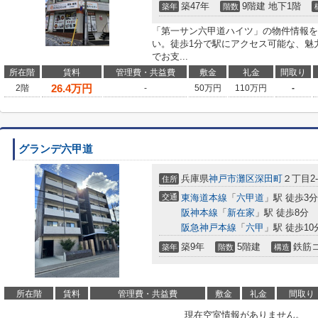
築47年
9階建 地下1階
築年
階数
「第一サン六甲道ハイツ」の物件情報を
い。徒歩1分で駅にアクセス可能な、魅
でお支...
所在階
賃料
管理費・共益費
敷金
礼金
間取り
26.4
万円
2階
-
50万円
110万円
-
グランデ六甲道
兵庫県
神戸市灘区
深田町
２丁目2-
住所
交通
東海道本線
「
六甲道
」駅 徒歩3分
阪神本線
「
新在家
」駅 徒歩8分
阪急神戸本線
「
六甲
」駅 徒歩10
築9年
5階建
鉄筋
築年
階数
構造
所在階
賃料
管理費・共益費
敷金
礼金
間取り
現在空室情報がありません。