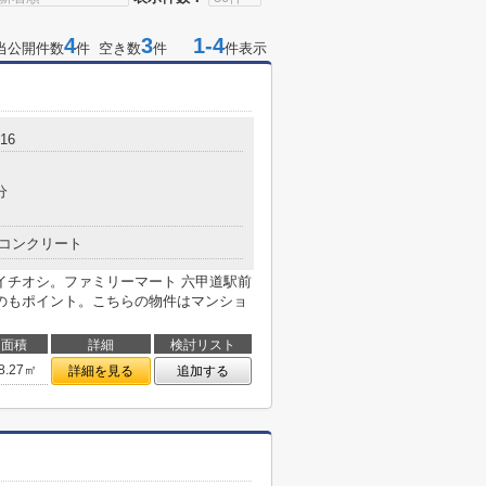
4
3
1-4
当公開件数
件 空き数
件
件表示
16
分
コンクリート
イチオシ。ファミリーマート 六甲道駅前
のもポイント。こちらの物件はマンショ
面積
詳細
検討リスト
8.27㎡
詳細を見る
追加する