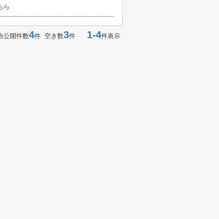
ちら
4
3
1-4
当公開件数
件 空き数
件
件表示