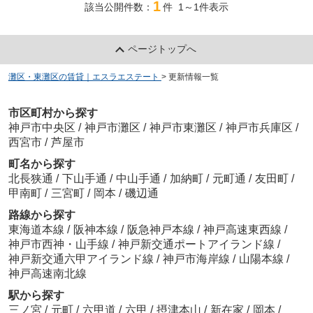
1
該当公開件数：
件 1～1件表示
ページトップへ
灘区・東灘区の賃貸｜エスラエステート
>
更新情報一覧
市区町村から探す
神戸市中央区
/
神戸市灘区
/
神戸市東灘区
/
神戸市兵庫区
/
西宮市
/
芦屋市
町名から探す
北長狭通
/
下山手通
/
中山手通
/
加納町
/
元町通
/
友田町
/
甲南町
/
三宮町
/
岡本
/
磯辺通
路線から探す
東海道本線
/
阪神本線
/
阪急神戸本線
/
神戸高速東西線
/
神戸市西神・山手線
/
神戸新交通ポートアイランド線
/
神戸新交通六甲アイランド線
/
神戸市海岸線
/
山陽本線
/
神戸高速南北線
駅から探す
三ノ宮
/
元町
/
六甲道
/
六甲
/
摂津本山
/
新在家
/
岡本
/