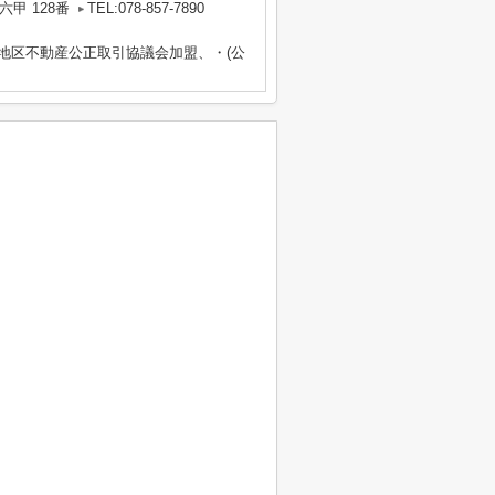
甲 128番
TEL:078-857-7890
畿地区不動産公正取引協議会加盟、・(公