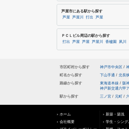
芦屋市にある駅から探す
芦屋
芦屋川
打出
芦屋
ＰＣＬビル周辺の駅から探す
打出
芦屋
芦屋
芦屋川
香櫨園
夙川
市区町村から探す
神戸市中央区
/
町名から探す
下山手通
/
北長
路線から探す
東海道本線
/
阪
神戸新交通六甲
駅から探す
三ノ宮
/
元町
/
ホーム
新築・築浅
会社概要
学生・シング