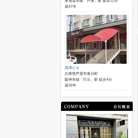
東海道本線「芦屋」駅 徒歩12分
築47年
高津ビル
兵庫県芦屋市春日町
阪神本線「打出」駅 徒歩4分
築38年