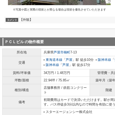
※写真や図と実際の現状とが異なる場合は現状を優先させていただきます
【外観】
コメント
ＰＣＬビル
の物件概要
所在地
兵庫県
芦屋市
楠町
7-13
東海道本線
「
芦屋
」駅 徒歩10分
阪神本線
「
交通
阪神本線
「
芦屋
」駅 徒歩17分
賃料/坪単価
34万円 / 1.48万円
管理費・共
坪数/面積
22.94坪 / 75.85㎡
築年月（築
店舗事務所 / 鉄筋コンクリー
種別/構造
階建
ト
初期費用はカードで決済いただけます。駅が周
備考
す。バス停徒歩3分以内なので時間を有効に使
スターエージェンシー株式会社