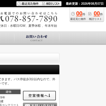
最終更新：2026年08月07日
00
00
件
件
最近見た物件
検討リスト
定休日：水曜日/GW、夏季休暇 、年末年始
できます。バス停徒歩3分以内なので、外
いです。
建物
空室情報へ
28年
階建
筋コンクリート