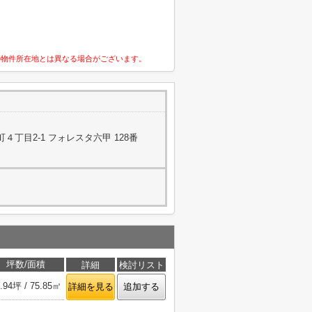
の物件所在地とは異なる場合がございます。
丁目2-1 フォレスタ六甲 128番
坪数/面積
詳細
検討リスト
.94坪 / 75.85㎡
詳細を見る
追加する