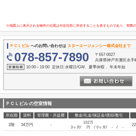
※地図上に表示される物件の位置は付近住所に所在することを表すものであり、実際
ＰＣＬビル
へのお問い合わせは
スターエージェンシー株式会社まで
078-857-7890
〒657-0027
兵庫県神戸市灘区永手町４
10:00～19:00 定休日:水曜日/GW、夏季休暇 、年末年始
ＰＣＬビル
の空室情報
所在階
賃料
管理費・共益費
敷金/礼金/保証金/償却/敷引
102万
2階
34万円
-
22
/
/
/
/
3ヶ月
円
0ヶ月
-
-