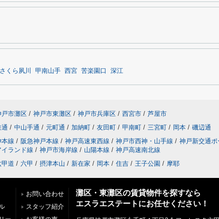
さくら夙川
甲南山手
西宮
苦楽園口
深江
神戸市灘区
/
神戸市東灘区
/
神戸市兵庫区
/
西宮市
/
芦屋市
狭通
/
中山手通
/
元町通
/
加納町
/
友田町
/
甲南町
/
三宮町
/
岡本
/
磯辺通
神本線
/
阪急神戸本線
/
神戸高速東西線
/
神戸市西神・山手線
/
神戸新交通ポ
アイランド線
/
神戸市海岸線
/
山陽本線
/
神戸高速南北線
六甲道
/
六甲
/
摂津本山
/
新在家
/
岡本
/
住吉
/
王子公園
/
摩耶
灘区・東灘区の賃貸物件を探すなら
お問い合わせ
エスラエステートにお任せください！
ル
スタッフ紹介