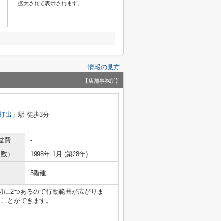
拡大されて表示されます。
情報の見方
【店舗事務所】
打出
」駅 徒歩3分
益費
-
年数）
1998年 1月 (築28年)
5階建
辺に2つあるので行動範囲が広がりま
うことができます。