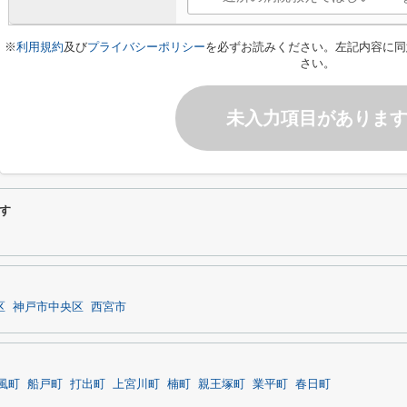
※
利用規約
及び
プライバシーポリシー
を必ずお読みください。左記内容に同
さい。
未入力項目がありま
す
区
神戸市中央区
西宮市
風町
船戸町
打出町
上宮川町
楠町
親王塚町
業平町
春日町