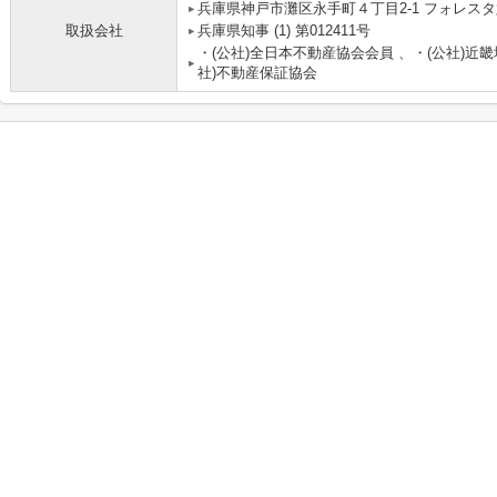
兵庫県神戸市灘区永手町４丁目2-1 フォレスタ六
取扱会社
兵庫県知事 (1) 第012411号
・(公社)全日本不動産協会会員 、・(公社)近
社)不動産保証協会