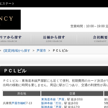
エステート
営業時間：10:00～19:00
>
(賃貸)地域から探す
>
芦屋市
>
ＰＣＬビル
ＰＣＬビル
ＰＣＬビル：東海道本線芦屋駅にも近くて便利。初期費用のカード決済が
出時の移動に時間を要しません。周辺に駅が二つあり、交通の利便性が高
所在地
交通
東海道本線
「
芦屋
」駅 徒歩10分
築
兵庫県
芦屋市
楠町
7-13
阪神本線
「
打出
」駅 徒歩3分
5
阪神本線
「
芦屋
」駅 徒歩17分
鉄