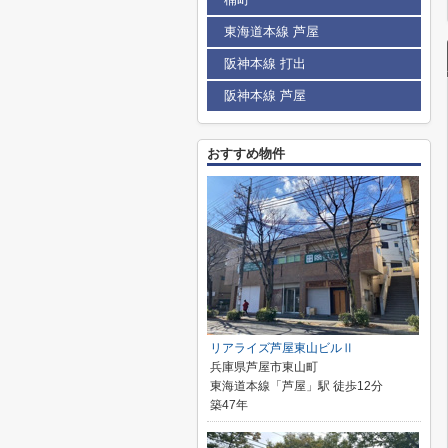
東海道本線 芦屋
阪神本線 打出
阪神本線 芦屋
おすすめ物件
リアライズ芦屋東山ビルⅡ
兵庫県芦屋市東山町
東海道本線「芦屋」駅 徒歩12分
築47年