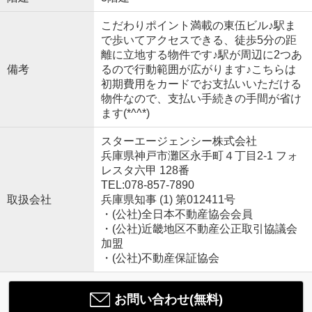
こだわりポイント満載の東伍ビル♪駅ま
で歩いてアクセスできる、徒歩5分の距
離に立地する物件です♪駅が周辺に2つあ
備考
るので行動範囲が広がります♪こちらは
初期費用をカードでお支払いいただける
物件なので、支払い手続きの手間が省け
ます(*^^*)
スターエージェンシー株式会社
兵庫県神戸市灘区永手町４丁目2-1 フォ
レスタ六甲 128番
TEL:078-857-7890
取扱会社
兵庫県知事 (1) 第012411号
・(公社)全日本不動産協会会員
・(公社)近畿地区不動産公正取引協議会
加盟
・(公社)不動産保証協会
お問い合わせ(無料)