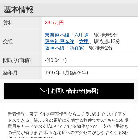
基本情報
賃料
28.5万円
東海道本線
「
六甲道
」駅 徒歩5分
交通
阪急神戸本線
「
六甲
」駅 徒歩13分
阪神本線
「
新在家
」駅 徒歩2分
間取り(面積)
-(40.04㎡)
築年月
1997年 1月(築29年)
お問い合わせ(無料)
新着情報：東伍ビルの空室情報ならコチラ♪駅まで歩いてアク
セスできる、徒歩5分の距離に立地する物件です♪こちらは初期
費用をカードでお支払いいただける物件なので、支払い手続き
の手間が省けます♪様々な場所へのアクセスがしやすくなる2駅