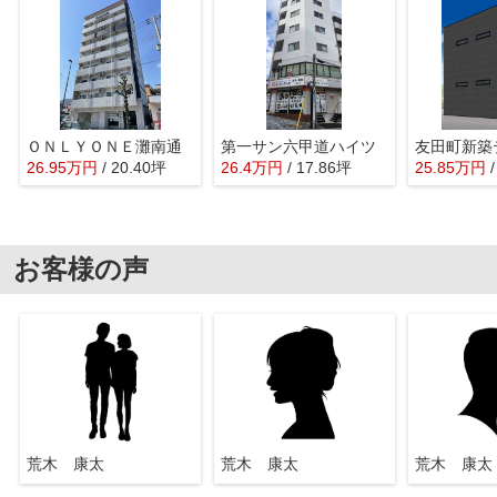
ＯＮＬＹＯＮＥ灘南通
第一サン六甲道ハイツ
26.95
万
円
/ 20.40坪
26.4
万
円
/ 17.86坪
25.85
万
円
お客様の声
荒木 康太
荒木 康太
荒木 康太