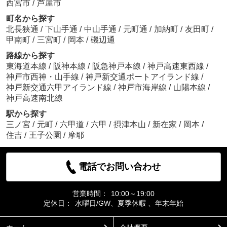
西宮市
/
芦屋市
町名から探す
北長狭通
/
下山手通
/
中山手通
/
元町通
/
加納町
/
友田町
/
甲南町
/
三宮町
/
岡本
/
磯辺通
路線から探す
東海道本線
/
阪神本線
/
阪急神戸本線
/
神戸高速東西線
/
神戸市西神・山手線
/
神戸新交通ポートアイランド線
/
神戸新交通六甲アイランド線
/
神戸市海岸線
/
山陽本線
/
神戸高速南北線
駅から探す
三ノ宮
/
元町
/
六甲道
/
六甲
/
摂津本山
/
新在家
/
岡本
/
住吉
/
王子公園
/
摩耶
電話でお問い合わせ
営業時間：
10:00～19:00
定休日：
水曜日/GW、夏季休暇 、年末年始