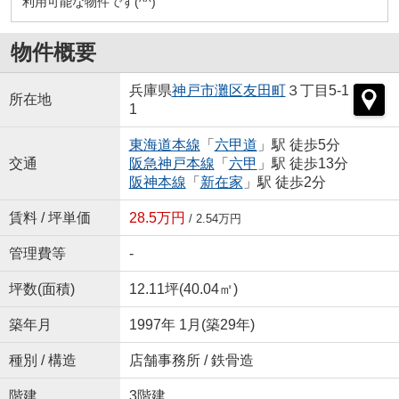
利用可能な物件です(^^)
物件概要
兵庫県
神戸市灘区
友田町
３丁目5-1
所在地
1
東海道本線
「
六甲道
」駅 徒歩5分
交通
阪急神戸本線
「
六甲
」駅 徒歩13分
阪神本線
「
新在家
」駅 徒歩2分
賃料 / 坪単価
28.5万円
/ 2.54万円
管理費等
-
坪数(面積)
12.11坪(40.04㎡)
築年月
1997年 1月(築29年)
種別 / 構造
店舗事務所 / 鉄骨造
階建
3階建