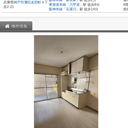
阪神本線
「
新在家
」駅 徒歩2分
築
兵庫県
神戸市灘区
友田町
４丁
東海道本線
「
六甲道
」駅 徒歩8分
6
目2-21
阪神本線
「
石屋川
」駅 徒歩14分
鉄
物件情報