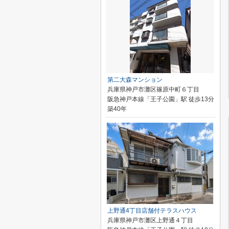
第二大森マンション
兵庫県神戸市灘区篠原中町６丁目
阪急神戸本線「王子公園」駅 徒歩13分
築40年
上野通4丁目店舗付テラスハウス
兵庫県神戸市灘区上野通４丁目