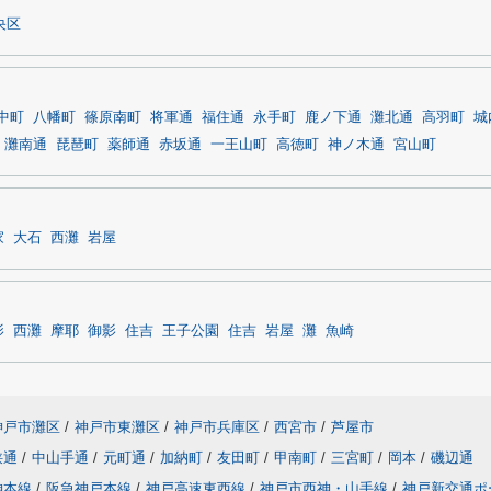
央区
中町
八幡町
篠原南町
将軍通
福住通
永手町
鹿ノ下通
灘北通
高羽町
城
灘南通
琵琶町
薬師通
赤坂通
一王山町
高徳町
神ノ木通
宮山町
家
大石
西灘
岩屋
影
西灘
摩耶
御影
住吉
王子公園
住吉
岩屋
灘
魚崎
神戸市灘区
/
神戸市東灘区
/
神戸市兵庫区
/
西宮市
/
芦屋市
狭通
/
中山手通
/
元町通
/
加納町
/
友田町
/
甲南町
/
三宮町
/
岡本
/
磯辺通
神本線
/
阪急神戸本線
/
神戸高速東西線
/
神戸市西神・山手線
/
神戸新交通ポ