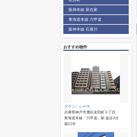
阪神本線 新在家
東海道本線 六甲道
阪神本線 石屋川
おすすめ物件
グラン・シーマ
兵庫県神戸市灘区友田町４丁目
東海道本線「六甲道」駅 徒歩3分
築21年