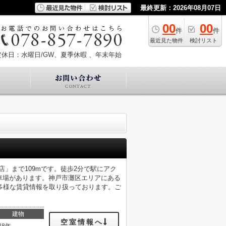
最終更新：2026年08月07日
00
00
件
件
最近見た物件
検討リスト
定休日：水曜日/GW、夏季休暇 、年末年始
」まで109mです。徒歩2分で駅にアク
車場があります。神戸市灘区エリアにある
多様な賃貸情報を取り扱っております。ご
建物
空室情報へ