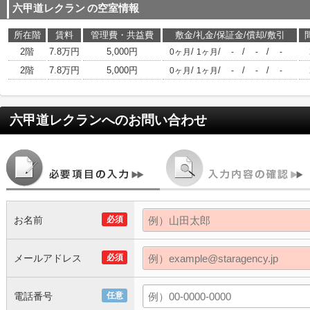
六甲道レクラン
の空室情報
所在階
賃料
管理費・共益費
敷金/礼金/保証金/償却/敷引
2階
7.8万円
5,000円
/
/
/
/
0ヶ月
1ヶ月
-
-
-
2階
7.8万円
5,000円
/
/
/
/
0ヶ月
1ヶ月
-
-
-
六甲道レクラン
へのお問い合わせ
お名前
必須
メールアドレス
必須
電話番号
任意