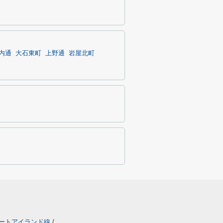
内通
大石東町
上野通
岩屋北町
ートアイランド線
/