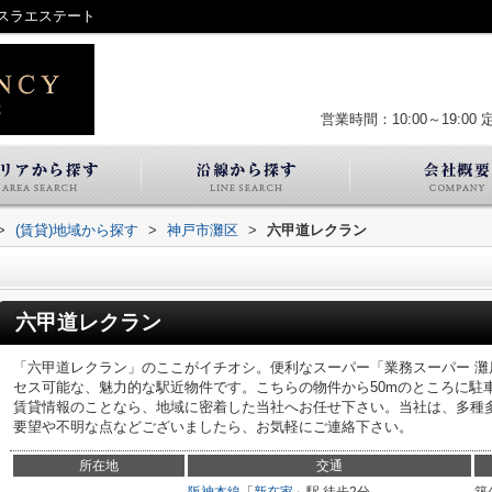
スラエステート
営業時間：10:00～19:00
>
(賃貸)地域から探す
>
神戸市灘区
>
六甲道レクラン
六甲道レクラン
「六甲道レクラン」のここがイチオシ。便利なスーパー「業務スーパー 灘店
セス可能な、魅力的な駅近物件です。こちらの物件から50mのところに駐
賃貸情報のことなら、地域に密着した当社へお任せ下さい。当社は、多種
要望や不明な点などございましたら、お気軽にご連絡下さい。
所在地
交通