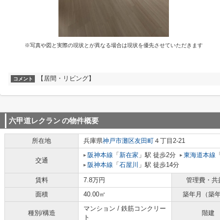
※写真や図と実際の現状とが異なる場合は現状を優先させていただきます
【居間・リビング】
コメント
六甲道レクラン
の物件概要
所在地
兵庫県
神戸市灘区
友田町
４丁目2-21
阪神本線
「
新在家
」駅 徒歩2分
東海道本線
交通
阪神本線
「
石屋川
」駅 徒歩14分
賃料
7.8万円
管理費・共
面積
40.00㎡
築年月（築
マンション / 鉄筋コンクリー
種別/構造
階建
ト