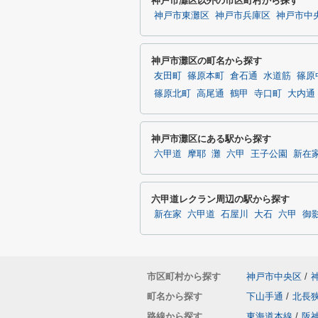
神戸市灘区以外の市区町村から探す
神戸市東灘区
神戸市兵庫区
神戸市中
神戸市灘区の町名から探す
友田町
篠原本町
倉石通
水道筋
篠原
篠原北町
高尾通
鶴甲
寺口町
大内通
神戸市灘区にある駅から探す
六甲道
摩耶
灘
六甲
王子公園
新在
六甲道レクラン周辺の駅から探す
新在家
六甲道
石屋川
大石
六甲
御
市区町村から探す
神戸市中央区
/
町名から探す
下山手通
/
北長
路線から探す
東海道本線
/
阪