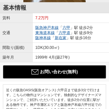
基本情報
賃料
7.2万円
阪急神戸本線
「
六甲
」駅 徒歩2分
交通
東海道本線
「
六甲道
」駅 徒歩9分
阪神本線
「
新在家
」駅 徒歩16分
間取り(面積)
1DK(30.00㎡)
築年月
1999年 4月(築27年)
お問い合わせ(無料)
近くの阪急OASIS(阪急オアシス) 六甲店まで徒歩3分で行けま
す。こちらの物件はマンションです。独創的なデザイナーズマ
ンションで、ご好評いただいています。徒歩2分の位置に駅が
ある物件です。神戸市灘区エリアと阪急神戸本線六甲付近での