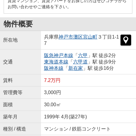
賃貸マンション、賃貸アパートをお探しの方はぜひコチラから
お問い合わせやご連絡を下さい。
物件概要
兵庫県
神戸市灘区
宮山町
３丁目1-1
所在地
7
阪急神戸本線
「
六甲
」駅 徒歩2分
交通
東海道本線
「
六甲道
」駅 徒歩9分
阪神本線
「
新在家
」駅 徒歩16分
賃料
7.2万円
管理費等
3,000円
面積
30.00㎡
築年月
1999年 4月(築27年)
種別 / 構造
マンション / 鉄筋コンクリート