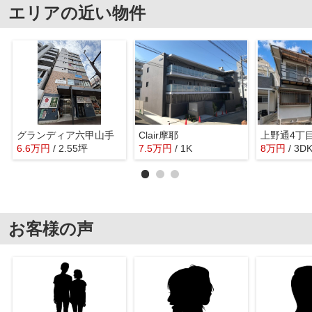
エリアの近い物件
グランディア六甲山手
Clair摩耶
6.6
万
円
/ 2.55坪
7.5
万
円
/ 1K
8
万
円
/ 3D
お客様の声