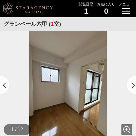
閲覧履歴
お気に入り
メニュー
1
0
グランペール六甲 (
1
室)
1 / 12