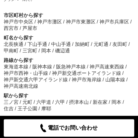
市区町村から探す
神戸市中央区
/
神戸市灘区
/
神戸市東灘区
/
神戸市兵庫区
/
西宮市
/
芦屋市
町名から探す
北長狭通
/
下山手通
/
中山手通
/
加納町
/
元町通
/
友田町
/
甲南町
/
三宮町
/
岡本
/
磯辺通
路線から探す
東海道本線
/
阪神本線
/
阪急神戸本線
/
神戸高速東西線
/
神戸市西神・山手線
/
神戸新交通ポートアイランド線
/
神戸新交通六甲アイランド線
/
神戸市海岸線
/
山陽本線
/
神戸高速南北線
駅から探す
三ノ宮
/
元町
/
六甲道
/
六甲
/
摂津本山
/
新在家
/
岡本
/
住吉
/
王子公園
/
摩耶
電話でお問い合わせ