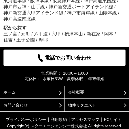
東海道本線
/
阪神本線
/
阪急神戸本線
/
神戸高速東西線
/
神戸市西神・山手線
/
神戸新交通ポートアイランド線
/
神戸新交通六甲アイランド線
/
神戸市海岸線
/
山陽本線
/
神戸高速南北線
駅から探す
三ノ宮
/
元町
/
六甲道
/
六甲
/
摂津本山
/
新在家
/
岡本
/
住吉
/
王子公園
/
摩耶
電話でお問い合わせ
営業時間：
10:00～19:00
定休日：
水曜日/GW、夏季休暇 、年末年始
ホーム
会社概要
お問い合わせ
物件リクエスト
プライバシーポリシー
利用規約
アクセスマップ
PCサイト
Copyright(c) スターエージェンシー株式会社 All rights reserved.