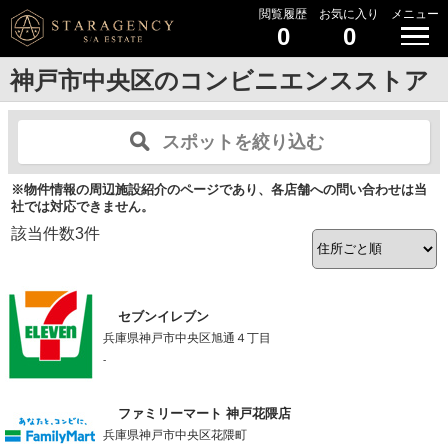
閲覧履歴
お気に入り
メニュー
0
0
神戸市中央区のコンビニエンスストア
スポットを絞り込む
※物件情報の周辺施設紹介のページであり、各店舗への問い合わせは当
社では対応できません。
該当件数
3
件
セブンイレブン
兵庫県神戸市中央区旭通４丁目
-
ファミリーマート 神戸花隈店
兵庫県神戸市中央区花隈町