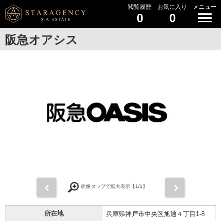
閲覧履歴
お気に入り
メニュー
0
0
阪急オアシス
前
次
画像タップで拡大表示【
1
/1】
所在地
兵庫県神戸市中央区旭通４丁目1-8