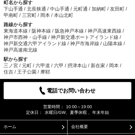
町名から探す
下山手通
/
北長狭通
/
中山手通
/
元町通
/
加納町
/
友田町
/
甲南町
/
三宮町
/
岡本
/
本山北町
路線から探す
東海道本線
/
阪神本線
/
阪急神戸本線
/
神戸高速東西線
/
神戸市西神・山手線
/
神戸新交通ポートアイランド線
/
神戸新交通六甲アイランド線
/
神戸市海岸線
/
山陽本線
/
神戸高速南北線
駅から探す
三ノ宮
/
元町
/
六甲道
/
六甲
/
摂津本山
/
新在家
/
岡本
/
住吉
/
王子公園
/
摩耶
電話でお問い合わせ
営業時間：
10:00～19:00
定休日：
水曜日/GW、夏季休暇 、年末年始
ホーム
会社概要