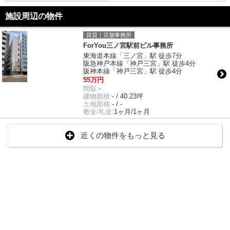
施設周辺の物件
賃貸｜店舗事務所
ForYou三ノ宮駅前ビル事務所
東海道本線「三ノ宮」駅 徒歩7分
阪急神戸本線「神戸三宮」駅 徒歩4分
阪神本線「神戸三宮」駅 徒歩4分
55万円
間取:
-
建物面積:
- / 40.23坪
土地面積:
- / -
敷金/礼金:
1ヶ月/1ヶ月
近くの物件をもっと見る