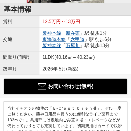
基本情報
賃料
12.5万円～13万円
阪神本線
「
新在家
」駅 徒歩1分
交通
東海道本線
「
六甲道
」駅 徒歩6分
阪神本線
「
石屋川
」駅 徒歩13分
間取り(面積)
1LDK(40.16㎡～40.23㎡)
築年月
2026年 5月(新築)
お問い合わせ(無料)
当社イチオシの物件の「Ｅ-Ｃ’ｅｓｔ ｂｉｅｎ灘」。ぜひ一度
ご覧ください。薬や日用品を買うのに便利なライフ薬局まで
133mです。共用部には敷地内ごみ置き場・エレベータなどが
備わっておりとても充実しています。初期費用はカードで決済