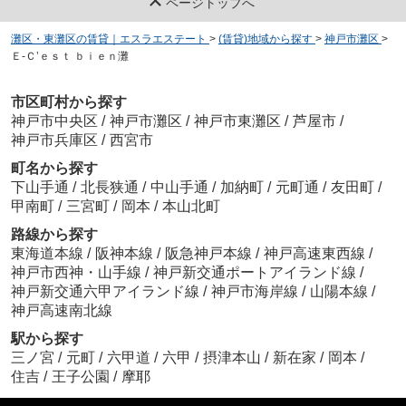
ページトップへ
灘区・東灘区の賃貸｜エスラエステート
>
(賃貸)地域から探す
>
神戸市灘区
>
Ｅ-Ｃ’ｅｓｔ ｂｉｅｎ灘
市区町村から探す
神戸市中央区
/
神戸市灘区
/
神戸市東灘区
/
芦屋市
/
神戸市兵庫区
/
西宮市
町名から探す
下山手通
/
北長狭通
/
中山手通
/
加納町
/
元町通
/
友田町
/
甲南町
/
三宮町
/
岡本
/
本山北町
路線から探す
東海道本線
/
阪神本線
/
阪急神戸本線
/
神戸高速東西線
/
神戸市西神・山手線
/
神戸新交通ポートアイランド線
/
神戸新交通六甲アイランド線
/
神戸市海岸線
/
山陽本線
/
神戸高速南北線
駅から探す
三ノ宮
/
元町
/
六甲道
/
六甲
/
摂津本山
/
新在家
/
岡本
/
住吉
/
王子公園
/
摩耶