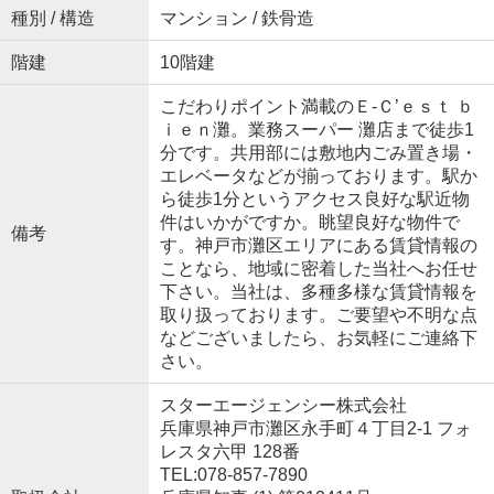
種別 / 構造
マンション / 鉄骨造
階建
10階建
こだわりポイント満載のＥ-Ｃ’ｅｓｔ ｂ
ｉｅｎ灘。業務スーパー 灘店まで徒歩1
分です。共用部には敷地内ごみ置き場・
エレベータなどが揃っております。駅か
ら徒歩1分というアクセス良好な駅近物
件はいかがですか。眺望良好な物件で
備考
す。神戸市灘区エリアにある賃貸情報の
ことなら、地域に密着した当社へお任せ
下さい。当社は、多種多様な賃貸情報を
取り扱っております。ご要望や不明な点
などございましたら、お気軽にご連絡下
さい。
スターエージェンシー株式会社
兵庫県神戸市灘区永手町４丁目2-1 フォ
レスタ六甲 128番
TEL:078-857-7890