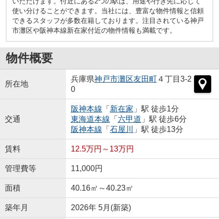
いただけます。付近にある2つの駅は、用途や行き先に応じて
使い分けることができます。当社には、豊富な物件情報と信頼
できるスタッフが多数在籍しております。注目されている神戸
市灘区や阪神本線新在家付近の物件情報も満載です。
物件概要
兵庫県
神戸市灘区
友田町
４丁目3-2
所在地
0
阪神本線
「
新在家
」駅 徒歩1分
交通
東海道本線
「
六甲道
」駅 徒歩6分
阪神本線
「
石屋川
」駅 徒歩13分
賃料
12.5万円～13万円
管理費等
11,000円
面積
40.16㎡～40.23㎡
築年月
2026年 5月(新築)