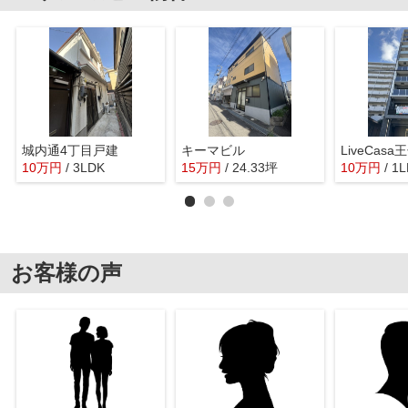
城内通4丁目戸建
キーマビル
LiveCas
10
万
円
/ 3LDK
15
万
円
/ 24.33坪
10
万
円
/ 1
お客様の声