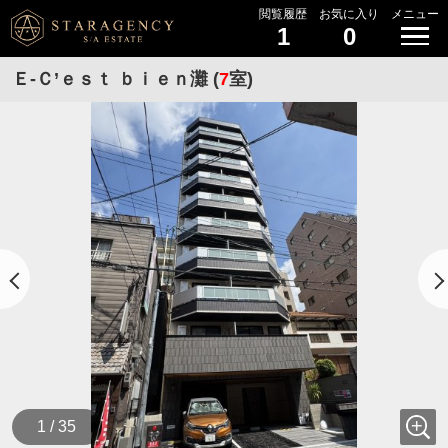
閲覧履歴
お気に入り
メニュー
1
0
Ｅ-Ｃ’ｅｓｔ ｂｉｅｎ灘 (
7
室)
1 / 35