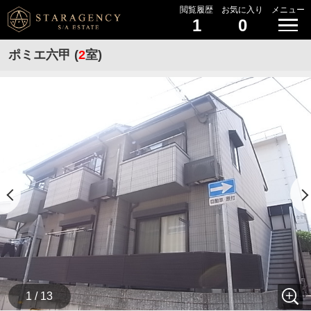
閲覧履歴
お気に入り
メニュー
1
0
ポミエ六甲 (
2
室)
1 / 13