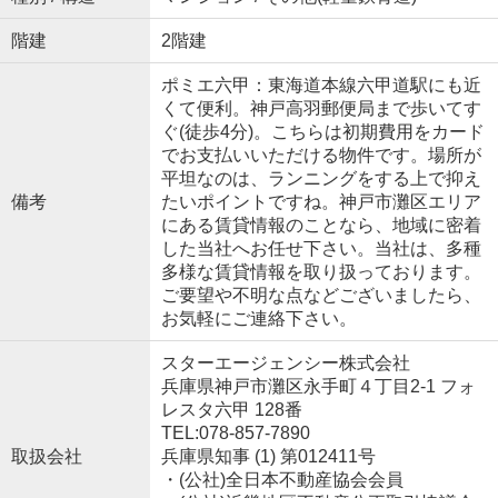
階建
2階建
ポミエ六甲：東海道本線六甲道駅にも近
くて便利。神戸高羽郵便局まで歩いてす
ぐ(徒歩4分)。こちらは初期費用をカード
でお支払いいただける物件です。場所が
平坦なのは、ランニングをする上で抑え
備考
たいポイントですね。神戸市灘区エリア
にある賃貸情報のことなら、地域に密着
した当社へお任せ下さい。当社は、多種
多様な賃貸情報を取り扱っております。
ご要望や不明な点などございましたら、
お気軽にご連絡下さい。
スターエージェンシー株式会社
兵庫県神戸市灘区永手町４丁目2-1 フォ
レスタ六甲 128番
TEL:078-857-7890
取扱会社
兵庫県知事 (1) 第012411号
・(公社)全日本不動産協会会員