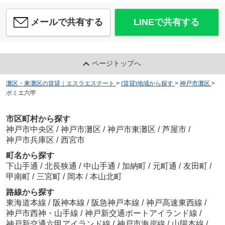
メールで共有する
LINEで共有する
ページトップへ
灘区・東灘区の賃貸｜エスラエステート
>
(賃貸)地域から探す
>
神戸市灘区
>
ポミエ六甲
市区町村から探す
神戸市中央区
/
神戸市灘区
/
神戸市東灘区
/
芦屋市
/
神戸市兵庫区
/
西宮市
町名から探す
下山手通
/
北長狭通
/
中山手通
/
加納町
/
元町通
/
友田町
/
甲南町
/
三宮町
/
岡本
/
本山北町
路線から探す
東海道本線
/
阪神本線
/
阪急神戸本線
/
神戸高速東西線
/
神戸市西神・山手線
/
神戸新交通ポートアイランド線
/
神戸新交通六甲アイランド線
/
神戸市海岸線
/
山陽本線
/