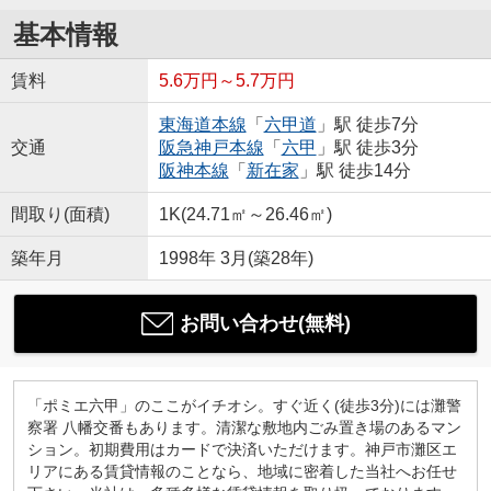
基本情報
賃料
5.6万円～5.7万円
東海道本線
「
六甲道
」駅 徒歩7分
交通
阪急神戸本線
「
六甲
」駅 徒歩3分
阪神本線
「
新在家
」駅 徒歩14分
間取り(面積)
1K(24.71㎡～26.46㎡)
築年月
1998年 3月(築28年)
お問い合わせ(無料)
「ポミエ六甲」のここがイチオシ。すぐ近く(徒歩3分)には灘警
察署 八幡交番もあります。清潔な敷地内ごみ置き場のあるマン
ション。初期費用はカードで決済いただけます。神戸市灘区エ
リアにある賃貸情報のことなら、地域に密着した当社へお任せ