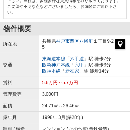
下さい。当社は、多種多様な賃貸情報を取り扱っております。
ご要望や不明な点などございましたら、お気軽にご連絡下さ
い。
物件概要
兵庫県
神戸市灘区
八幡町
１丁目9-2
所在地
5
東海道本線
「
六甲道
」駅 徒歩7分
交通
阪急神戸本線
「
六甲
」駅 徒歩3分
阪神本線
「
新在家
」駅 徒歩14分
賃料
5.6万円～5.7万円
管理費等
3,000円
面積
24.71㎡～26.46㎡
築年月
1998年 3月(築28年)
種別 / 構造
マンション / その他(軽量鉄骨造)