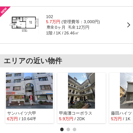
102
5.7万円
(管理費等：3,000円)
0ヶ月
12万円
敷金
礼金
1階
26.46㎡
1K
エリアの近い物件
サンハイツ六甲
甲南灘コーポラス
藤田ハイツ
6
万
円
/ 10.64坪
5.9
万
円
/ 2DK
5
万
円
/ 1K