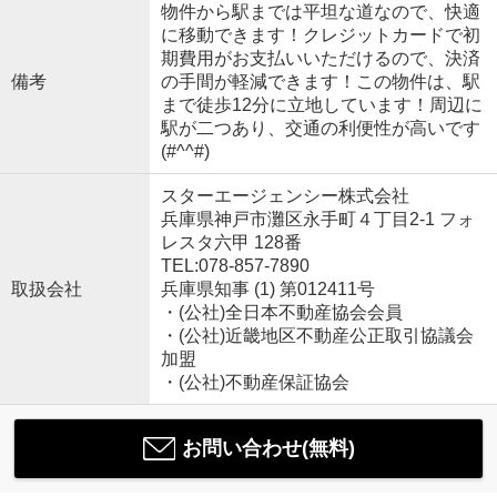
物件から駅までは平坦な道なので、快適
に移動できます！クレジットカードで初
期費用がお支払いいただけるので、決済
備考
の手間が軽減できます！この物件は、駅
まで徒歩12分に立地しています！周辺に
駅が二つあり、交通の利便性が高いです
(#^^#)
スターエージェンシー株式会社
兵庫県神戸市灘区永手町４丁目2-1 フォ
レスタ六甲 128番
TEL:078-857-7890
取扱会社
兵庫県知事 (1) 第012411号
・(公社)全日本不動産協会会員
・(公社)近畿地区不動産公正取引協議会
加盟
・(公社)不動産保証協会
お問い合わせ(無料)