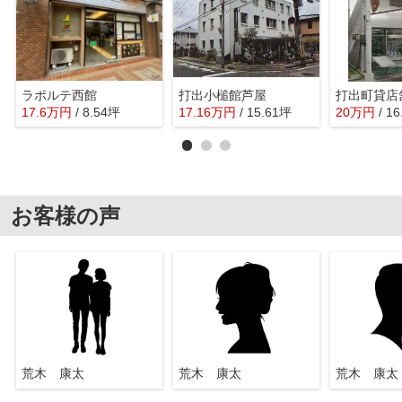
ラポルテ西館
打出小槌館芦屋
打出町貸店
17.6
万
円
/ 8.54坪
17.16
万
円
/ 15.61坪
20
万
円
/ 1
お客様の声
荒木 康太
荒木 康太
荒木 康太