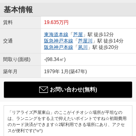
基本情報
賃料
19.635万円
東海道本線
「
芦屋
」駅 徒歩12分
交通
阪急神戸本線
「
芦屋川
」駅 徒歩14分
阪急神戸本線
「
夙川
」駅 徒歩20分
間取り(面積)
-(98.34㎡)
築年月
1979年 1月(築47年)
お問い合わせ(無料)
「リアライズ芦屋東山」のここがイチオシ☆場所が平坦なの
は、ランニングをする上で抑えたいポイントですね☆初期費用
のカード決済ができます☆2駅利用できる場所にあり、アクセ
スが便利です(^o^)