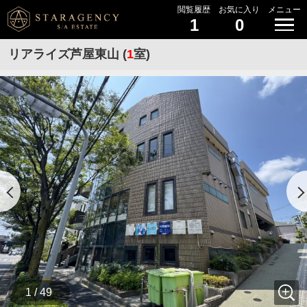
閲覧履歴
お気に入り
メニュー
1
0
リアライズ芦屋東山 (
1
室)
1 / 49