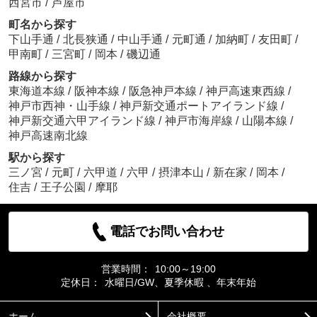
西宮市
/
芦屋市
町名から探す
下山手通
/
北長狭通
/
中山手通
/
元町通
/
加納町
/
友田町
/
甲南町
/
三宮町
/
岡本
/
磯辺通
路線から探す
東海道本線
/
阪神本線
/
阪急神戸本線
/
神戸高速東西線
/
神戸市西神・山手線
/
神戸新交通ポートアイランド線
/
神戸新交通六甲アイランド線
/
神戸市海岸線
/
山陽本線
/
神戸高速南北線
駅から探す
三ノ宮
/
元町
/
六甲道
/
六甲
/
摂津本山
/
新在家
/
岡本
/
住吉
/
王子公園
/
摩耶
電話でお問い合わせ
営業時間：
10:00～19:00
定休日：
水曜日/GW、夏季休暇 、年末年始
ホーム
会社概要