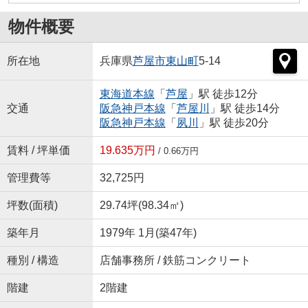
物件概要
所在地
兵庫県
芦屋市
東山町
5-14
東海道本線
「
芦屋
」駅 徒歩12分
交通
阪急神戸本線
「
芦屋川
」駅 徒歩14分
阪急神戸本線
「
夙川
」駅 徒歩20分
賃料 / 坪単価
19.635万円
/ 0.66万円
管理費等
32,725円
坪数(面積)
29.74坪(98.34㎡)
築年月
1979年 1月(築47年)
種別 / 構造
店舗事務所 / 鉄筋コンクリート
階建
2階建