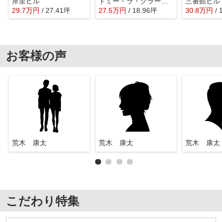
岸里ビル
トミー・ラ・グラース芦屋
三番館ビル
29.7
万
円
/ 27.41坪
27.5
万
円
/ 18.96坪
30.8
万
円
/
お客様の声
荒木 康太
荒木 康太
荒木 康太
こだわり特集