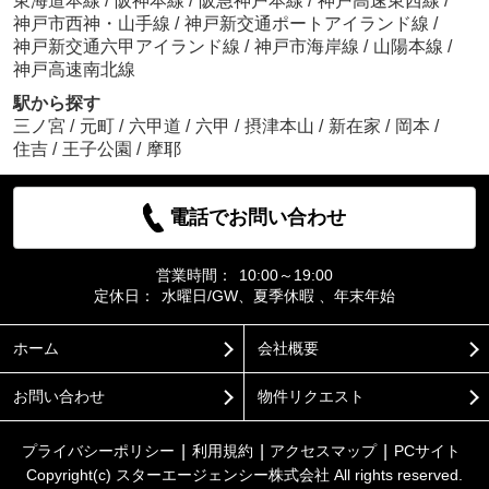
東海道本線
/
阪神本線
/
阪急神戸本線
/
神戸高速東西線
/
神戸市西神・山手線
/
神戸新交通ポートアイランド線
/
神戸新交通六甲アイランド線
/
神戸市海岸線
/
山陽本線
/
神戸高速南北線
駅から探す
三ノ宮
/
元町
/
六甲道
/
六甲
/
摂津本山
/
新在家
/
岡本
/
住吉
/
王子公園
/
摩耶
電話でお問い合わせ
営業時間：
10:00～19:00
定休日：
水曜日/GW、夏季休暇 、年末年始
ホーム
会社概要
お問い合わせ
物件リクエスト
プライバシーポリシー
利用規約
アクセスマップ
PCサイト
Copyright(c) スターエージェンシー株式会社 All rights reserved.