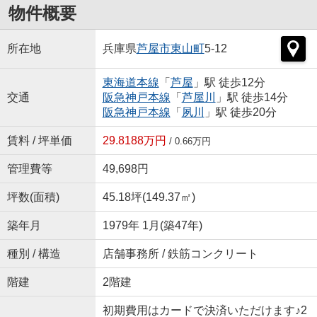
物件概要
所在地
兵庫県
芦屋市
東山町
5-12
東海道本線
「
芦屋
」駅 徒歩12分
交通
阪急神戸本線
「
芦屋川
」駅 徒歩14分
阪急神戸本線
「
夙川
」駅 徒歩20分
賃料 / 坪単価
29.8188万円
/ 0.66万円
管理費等
49,698円
坪数(面積)
45.18坪(149.37㎡)
築年月
1979年 1月(築47年)
種別 / 構造
店舗事務所 / 鉄筋コンクリート
階建
2階建
初期費用はカードで決済いただけます♪2