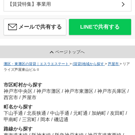
【賃貸特集】事業用
メールで共有する
LINEで共有する
ページトップへ
灘区・東灘区の賃貸｜エスラエステート
>
(賃貸)地域から探す
>
芦屋市
>
リア
ライズ芦屋東山ビルⅡ
市区町村から探す
神戸市中央区
/
神戸市灘区
/
神戸市東灘区
/
神戸市兵庫区
/
西宮市
/
芦屋市
町名から探す
下山手通
/
北長狭通
/
中山手通
/
元町通
/
加納町
/
友田町
/
甲南町
/
三宮町
/
岡本
/
磯辺通
路線から探す