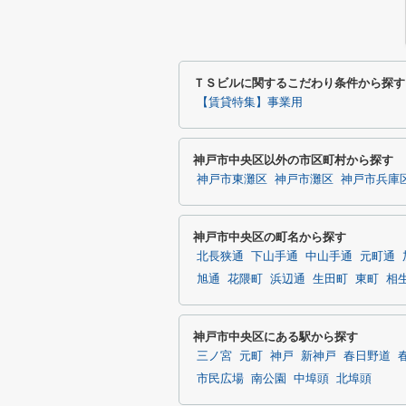
ＴＳビルに関するこだわり条件から探す
【賃貸特集】事業用
神戸市中央区以外の市区町村から探す
神戸市東灘区
神戸市灘区
神戸市兵庫
神戸市中央区の町名から探す
北長狭通
下山手通
中山手通
元町通
旭通
花隈町
浜辺通
生田町
東町
相
神戸市中央区にある駅から探す
三ノ宮
元町
神戸
新神戸
春日野道
市民広場
南公園
中埠頭
北埠頭