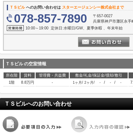
ＴＳビル
へのお問い合わせは
スターエージェンシー株式会社まで
078-857-7890
〒657-0027
兵庫県神戸市灘区永手町４
10:00～19:00 定休日:水曜日/GW、夏季休暇 、年末年始
ＴＳビル
の空室情報
所在階
賃料
管理費・共益費
敷金/礼金/保証金/償却/敷引
1階
8.8万円
-
/
/
/
/
7
1ヶ月
2ヶ月
-
-
-
ＴＳビル
へのお問い合わせ