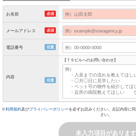
お名前
必須
メールアドレス
必須
電話番号
任意
【ＴＳビルへのお問い合わせ】
内容
任意
※
利用規約
及び
プライバシーポリシー
を必ずお読みください。左記内容に同
さい。
未入力項目がありま