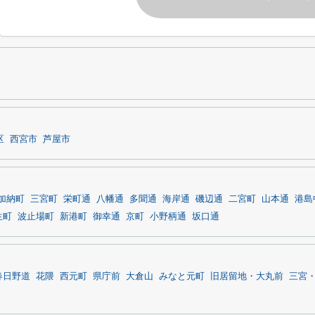
区
西宮市
芦屋市
加納町
三宮町
栄町通
八幡通
多聞通
海岸通
磯辺通
二宮町
山本通
港島
生町
波止場町
新港町
御幸通
京町
小野柄通
坂口通
春日野道
花隈
西元町
県庁前
大倉山
みなと元町
旧居留地・大丸前
三宮