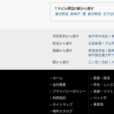
ＴＳビル周辺の駅から探す
春日野道
新神戸
灘
春日野道
王子公
市区町村から探す
神戸市中央区
/
町名から探す
北長狭通
/
下山
路線から探す
東海道本線
/
阪
神戸新交通六甲
駅から探す
三ノ宮
/
元町
/
ホーム
新築・築浅
会社概要
学生・シング
プライバシーポリシー
新婚・ファミ
利用規約
ペット可
サイトマップ
事業用
物件カタログ