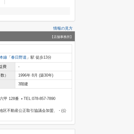
情報の見方
【店舗事務所】
本線
「
春日野道
」駅 徒歩13分
益費
-
年数）
1996年 8月 (築30年)
3階建
甲 128番
TEL:078-857-7890
畿地区不動産公正取引協議会加盟、・(公