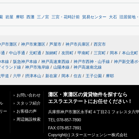
園
岩屋
摩耶
西灘
三ノ宮
三宮・花時計前
貿易センター
大石
旧居留地
神戸市灘区
/
神戸市東灘区
/
芦屋市
/
神戸市兵庫区
/
西宮市
手通
/
中山手通
/
元町通
/
加納町
/
友田町
/
甲南町
/
三宮町
/
岡本
/
本山北町
神本線
/
阪急神戸本線
/
神戸高速東西線
/
神戸市西神・山手線
/
神戸新交通ポ
アイランド線
/
神戸市海岸線
/
山陽本線
/
神戸高速南北線
六甲道
/
六甲
/
摂津本山
/
新在家
/
岡本
/
住吉
/
王子公園
/
摩耶
灘区・東灘区の賃貸物件を探すなら
お問い合わせ
エスラエステートにお任せください！
ル
スタッフ紹介
リー
お客様の声
兵庫県神戸市灘区永手町４丁目2-1 フォレスタ六甲 
周辺施設検索
TEL:078-857-7890
FAX:078-857-7891
Copyright(c) スターエージェンシー株式会社