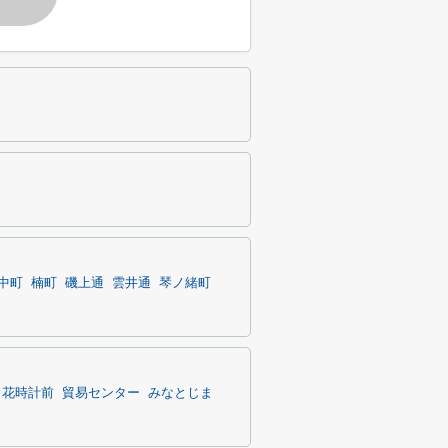
中町
楠町
磯上通
雲井通
琴ノ緒町
・花時計前
貿易センター
みなとじま