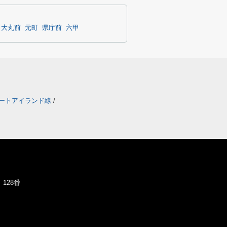
・大丸前
元町
県庁前
六甲
ートアイランド線
/
128番