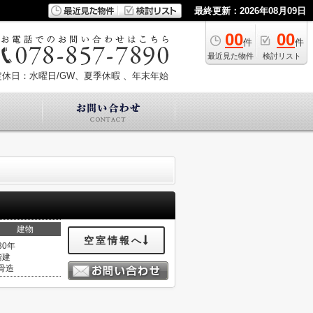
最終更新：2026年08月09日
00
00
件
件
最近見た物件
検討リスト
定休日：水曜日/GW、夏季休暇 、年末年始
建物
空室情報へ
30年
階建
骨造