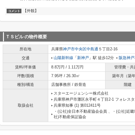
【外観】
コメント
ＴＳビル
の物件概要
所在地
兵庫県
神戸市中央区
中島通
５丁目2-16
山陽新幹線
「
新神戸
」駅 徒歩12分
阪急神戸
交通
賃料/坪単価
8.8万円 / 1.11万円
管理費・共
坪数/面積
7.95坪 / 26.30㎡
築年月（築
種別/構造
店舗事務所 / 鉄骨造
階建
スターエージェンシー株式会社
兵庫県神戸市灘区永手町４丁目2-1 フォレスタ六
取扱会社
兵庫県知事 (1) 第012411号
・(公社)全日本不動産協会会員 、・(公社)近
社)不動産保証協会