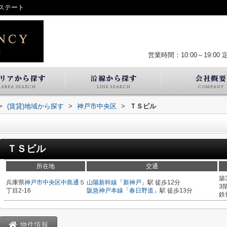
ステート
営業時間：10:00～19:00
>
(賃貸)地域から探す
>
神戸市中央区
>
ＴＳビル
ＴＳビル
所在地
交通
築
兵庫県
神戸市中央区
中島通
５
山陽新幹線
「
新神戸
」駅 徒歩12分
3
丁目2-16
阪急神戸本線
「
春日野道
」駅 徒歩13分
鉄
物件情報