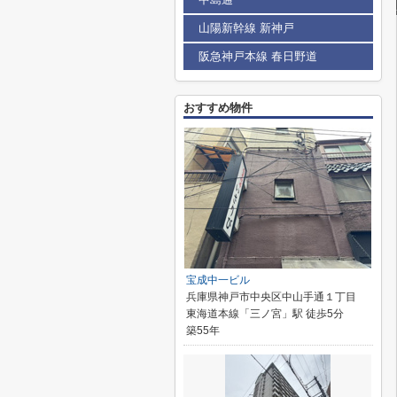
山陽新幹線 新神戸
阪急神戸本線 春日野道
おすすめ物件
宝成中一ビル
兵庫県神戸市中央区中山手通１丁目
東海道本線「三ノ宮」駅 徒歩5分
築55年