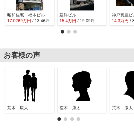
昭和住宅・福本ビル
建洋ビル
神戸真亜ビ
17.0269
万
円
/ 13.46坪
15.4
万
円
/ 19.09坪
14.3
万
円
/
お客様の声
荒木 康太
荒木 康太
荒木 康太