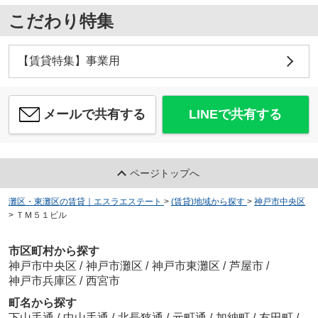
こだわり特集
【賃貸特集】事業用
メールで共有する
LINEで共有する
ページトップへ
灘区・東灘区の賃貸｜エスラエステート
>
(賃貸)地域から探す
>
神戸市中央区
>
ＴＭ５１ビル
市区町村から探す
神戸市中央区
/
神戸市灘区
/
神戸市東灘区
/
芦屋市
/
神戸市兵庫区
/
西宮市
町名から探す
下山手通
/
中山手通
/
北長狭通
/
元町通
/
加納町
/
友田町
/