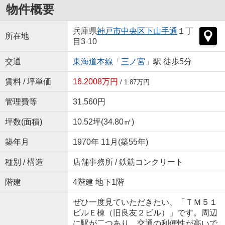
物件概要
兵庫県
神戸市中央区
下山手通
１丁
所在地
目3-10
交通
東海道本線
「
三ノ宮
」駅 徒歩5分
賃料 / 坪単価
16.2008万円
/ 1.87万円
管理費等
31,560円
坪数(面積)
10.52坪(34.80㎡)
築年月
1970年 11月(築55年)
種別 / 構造
店舗事務所 / 鉄筋コンクリート
階建
4階建 地下1階
ぜひ一度見ていただきたい、「ＴＭ５１
ビルＥ棟（旧良友２ビル）」です。周辺
に駅が二つあり、交通の利便性が高いで