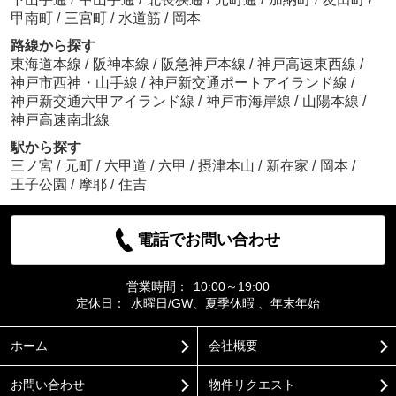
甲南町
/
三宮町
/
水道筋
/
岡本
路線から探す
東海道本線
/
阪神本線
/
阪急神戸本線
/
神戸高速東西線
/
神戸市西神・山手線
/
神戸新交通ポートアイランド線
/
神戸新交通六甲アイランド線
/
神戸市海岸線
/
山陽本線
/
神戸高速南北線
駅から探す
三ノ宮
/
元町
/
六甲道
/
六甲
/
摂津本山
/
新在家
/
岡本
/
王子公園
/
摩耶
/
住吉
電話でお問い合わせ
営業時間：
10:00～19:00
定休日：
水曜日/GW、夏季休暇 、年末年始
ホーム
会社概要
お問い合わせ
物件リクエスト