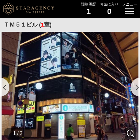
閲覧履歴
お気に入り
メニュー
1
0
ＴＭ５１ビル (
1
室)
1 / 2