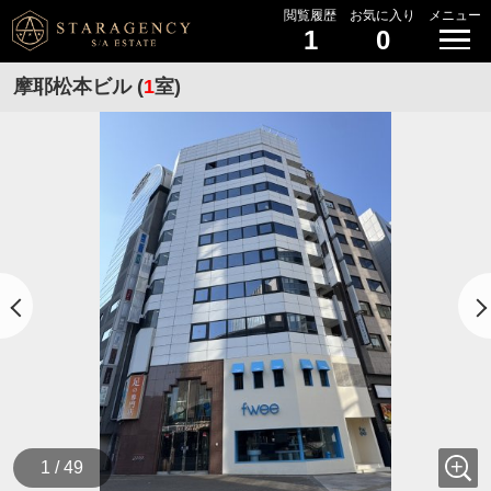
閲覧履歴
お気に入り
メニュー
1
0
摩耶松本ビル (
1
室)
1 / 49