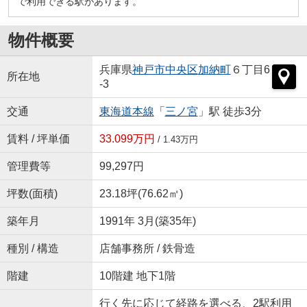
で利用できる駅があります。
物件概要
兵庫県
神戸市中央区
加納町
６丁目6
所在地
-3
交通
東海道本線
「
三ノ宮
」駅 徒歩3分
賃料 / 坪単価
33.099万円
/ 1.43万円
管理費等
99,297円
坪数(面積)
23.18坪(76.62㎡)
築年月
1991年 3月(築35年)
種別 / 構造
店舗事務所 / 鉄骨造
階建
10階建 地下1階
行く先に応じて経路を選べる、2駅利用