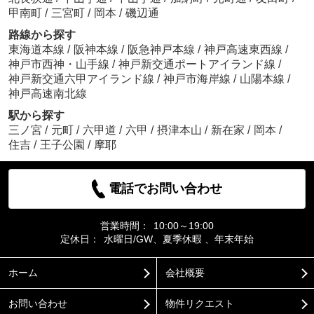
甲南町
/
三宮町
/
岡本
/
磯辺通
路線から探す
東海道本線
/
阪神本線
/
阪急神戸本線
/
神戸高速東西線
/
神戸市西神・山手線
/
神戸新交通ポートアイランド線
/
神戸新交通六甲アイランド線
/
神戸市海岸線
/
山陽本線
/
神戸高速南北線
駅から探す
三ノ宮
/
元町
/
六甲道
/
六甲
/
摂津本山
/
新在家
/
岡本
/
住吉
/
王子公園
/
摩耶
電話でお問い合わせ
営業時間：
10:00～19:00
定休日：
水曜日/GW、夏季休暇 、年末年始
ホーム
会社概要
お問い合わせ
物件リクエスト