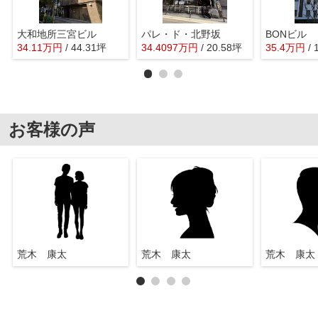
大和地所三宮ビル
パレ・ド・北野坂
BONビル
34.11
万
円
/ 44.31坪
34.4097
万
円
/ 20.58坪
35.4
万
円
/
お客様の声
荒木 康太
荒木 康太
荒木 康太