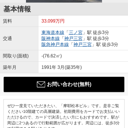
基本情報
賃料
33.099万円
東海道本線
「
三ノ宮
」駅 徒歩3分
交通
阪神本線
「
神戸三宮
」駅 徒歩3分
阪急神戸本線
「
神戸三宮
」駅 徒歩3分
間取り(面積)
-(76.62㎡)
築年月
1991年 3月(築35年)
お問い合わせ(無料)
ぜひ一度見ていただきたい、「摩耶松本ビル」です。是非ご覧
ください10階建ての高層建築。初期費用をカードでお支払いい
ただけるので、カードで決済したい方にもおすすめです。駅が
周辺に2つあるので行動範囲が広がります。周辺には、徒歩3分