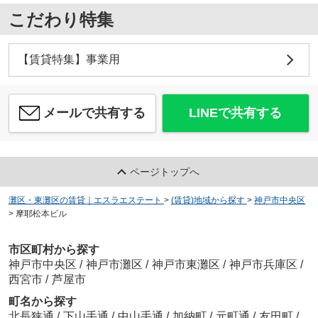
こだわり特集
【賃貸特集】事業用
メールで共有する
LINEで共有する
ページトップへ
灘区・東灘区の賃貸｜エスラエステート
>
(賃貸)地域から探す
>
神戸市中央区
>
摩耶松本ビル
市区町村から探す
神戸市中央区
/
神戸市灘区
/
神戸市東灘区
/
神戸市兵庫区
/
西宮市
/
芦屋市
町名から探す
北長狭通
/
下山手通
/
中山手通
/
加納町
/
元町通
/
友田町
/