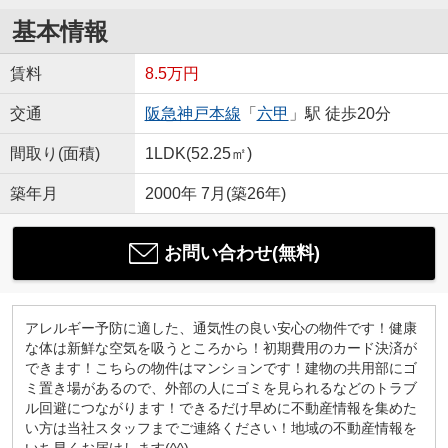
基本情報
賃料
8.5万円
交通
阪急神戸本線
「
六甲
」駅 徒歩20分
間取り(面積)
1LDK(52.25㎡)
築年月
2000年 7月(築26年)
お問い合わせ(無料)
アレルギー予防に適した、通気性の良い安心の物件です！健康
な体は新鮮な空気を吸うところから！初期費用のカード決済が
できます！こちらの物件はマンションです！建物の共用部にゴ
ミ置き場があるので、外部の人にゴミを見られるなどのトラブ
ル回避につながります！できるだけ早めに不動産情報を集めた
い方は当社スタッフまでご連絡ください！地域の不動産情報を
いち早くお届けします(^^)