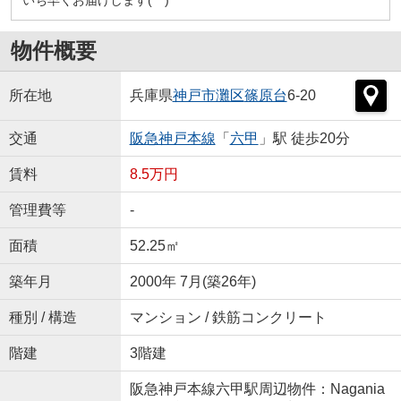
物件概要
所在地
兵庫県
神戸市灘区
篠原台
6-20
交通
阪急神戸本線
「
六甲
」駅 徒歩20分
賃料
8.5万円
管理費等
-
面積
52.25㎡
築年月
2000年 7月(築26年)
種別 / 構造
マンション / 鉄筋コンクリート
階建
3階建
阪急神戸本線六甲駅周辺物件：Nagania