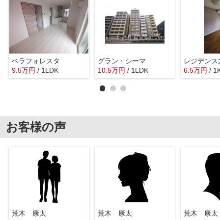
ベラフォレスタ
グラン・シーマ
レジデンス
9.5
万
円
/ 1LDK
10.5
万
円
/ 1LDK
6.5
万
円
/ 1
お客様の声
荒木 康太
荒木 康太
荒木 康太