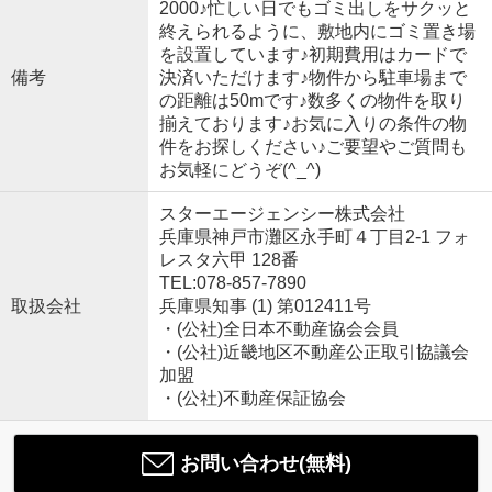
2000♪忙しい日でもゴミ出しをサクッと
終えられるように、敷地内にゴミ置き場
を設置しています♪初期費用はカードで
備考
決済いただけます♪物件から駐車場まで
の距離は50mです♪数多くの物件を取り
揃えております♪お気に入りの条件の物
件をお探しください♪ご要望やご質問も
お気軽にどうぞ(^_^)
スターエージェンシー株式会社
兵庫県神戸市灘区永手町４丁目2-1 フォ
レスタ六甲 128番
TEL:078-857-7890
取扱会社
兵庫県知事 (1) 第012411号
・(公社)全日本不動産協会会員
・(公社)近畿地区不動産公正取引協議会
加盟
・(公社)不動産保証協会
お問い合わせ(無料)