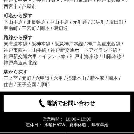
神戸市中央区
/
神戸市灘区
/
神戸市東灘区
/
神戸市兵庫区
/
西宮市
/
芦屋市
町名から探す
下山手通
/
北長狭通
/
中山手通
/
元町通
/
加納町
/
友田町
/
甲南町
/
三宮町
/
岡本
/
磯辺通
路線から探す
東海道本線
/
阪神本線
/
阪急神戸本線
/
神戸高速東西線
/
神戸市西神・山手線
/
神戸新交通ポートアイランド線
/
神戸新交通六甲アイランド線
/
神戸市海岸線
/
山陽本線
/
神戸高速南北線
駅から探す
三ノ宮
/
元町
/
六甲道
/
六甲
/
摂津本山
/
新在家
/
岡本
/
住吉
/
王子公園
/
摩耶
電話でお問い合わせ
営業時間：
10:00～19:00
定休日：
水曜日/GW、夏季休暇 、年末年始