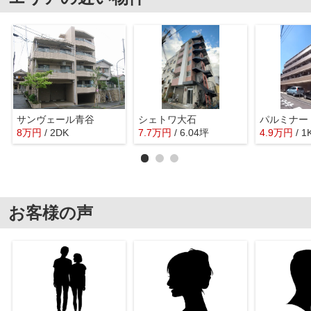
サンヴェール青谷
シェトワ大石
パルミナー
8
万
円
/ 2DK
7.7
万
円
/ 6.04坪
4.9
万
円
/ 1
お客様の声