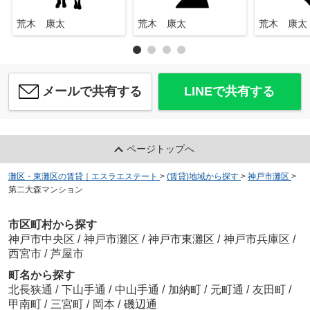
荒木 康太
荒木 康太
荒木 康太
メールで共有する
LINEで共有する
ページトップへ
灘区・東灘区の賃貸｜エスラエステート
>
(賃貸)地域から探す
>
神戸市灘区
>
第二大森マンション
市区町村から探す
神戸市中央区
/
神戸市灘区
/
神戸市東灘区
/
神戸市兵庫区
/
西宮市
/
芦屋市
町名から探す
北長狭通
/
下山手通
/
中山手通
/
加納町
/
元町通
/
友田町
/
甲南町
/
三宮町
/
岡本
/
磯辺通