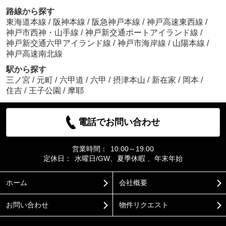
路線から探す
東海道本線
/
阪神本線
/
阪急神戸本線
/
神戸高速東西線
/
神戸市西神・山手線
/
神戸新交通ポートアイランド線
/
神戸新交通六甲アイランド線
/
神戸市海岸線
/
山陽本線
/
神戸高速南北線
駅から探す
三ノ宮
/
元町
/
六甲道
/
六甲
/
摂津本山
/
新在家
/
岡本
/
住吉
/
王子公園
/
摩耶
電話でお問い合わせ
営業時間：
10:00～19:00
定休日：
水曜日/GW、夏季休暇 、年末年始
ホーム
会社概要
お問い合わせ
物件リクエスト