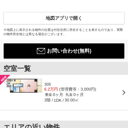
地図アプリで開く
※地図上に表示される物件の位置は付近住所に所在することを表すものであり、実際
の物件所在地とは異なる場合がございます。
お問い合わせ(無料)
空室一覧
305
6.2万円
(管理費等：3,000円)
0ヶ月
0ヶ月
敷金
礼金
3階
30.00㎡
1DK
エリアの近い物件