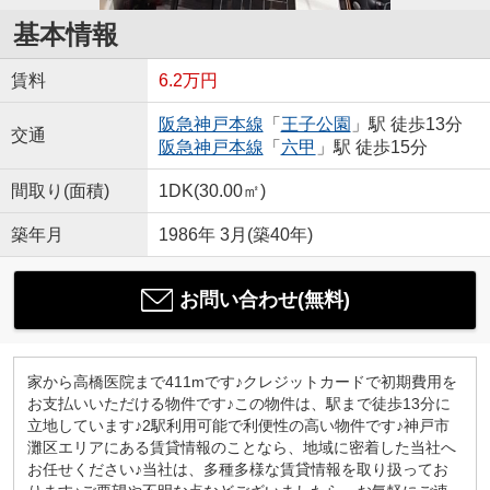
基本情報
賃料
6.2万円
阪急神戸本線
「
王子公園
」駅 徒歩13分
交通
阪急神戸本線
「
六甲
」駅 徒歩15分
間取り(面積)
1DK(30.00㎡)
築年月
1986年 3月(築40年)
お問い合わせ(無料)
家から高橋医院まで411mです♪クレジットカードで初期費用を
お支払いいただける物件です♪この物件は、駅まで徒歩13分に
立地しています♪2駅利用可能で利便性の高い物件です♪神戸市
灘区エリアにある賃貸情報のことなら、地域に密着した当社へ
お任せください♪当社は、多種多様な賃貸情報を取り扱ってお