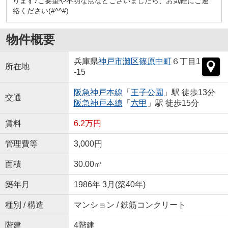
ります♪ご要望や不明な点などございましたら、お気軽にご連
絡ください(#^^#)
物件概要
兵庫県
神戸市灘区
篠原中町
６丁目1
所在地
-15
阪急神戸本線
「
王子公園
」駅 徒歩13分
交通
阪急神戸本線
「
六甲
」駅 徒歩15分
賃料
6.2万円
管理費等
3,000円
面積
30.00㎡
築年月
1986年 3月(築40年)
種別 / 構造
マンション / 鉄筋コンクリート
階建
4階建