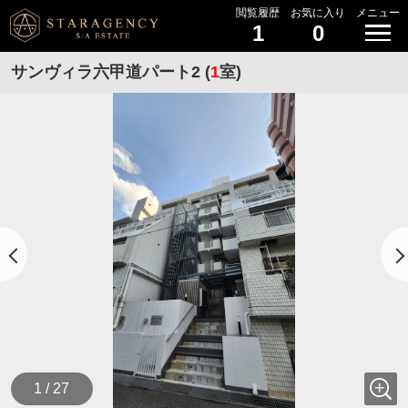
閲覧履歴
お気に入り
メニュー
1
0
サンヴィラ六甲道パート2 (
1
室)
1 / 27