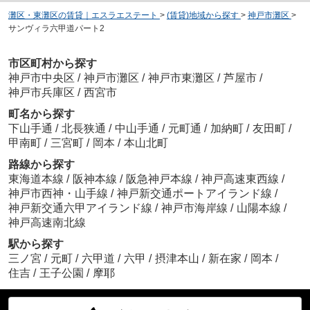
灘区・東灘区の賃貸｜エスラエステート
>
(賃貸)地域から探す
>
神戸市灘区
>
サンヴィラ六甲道パート2
市区町村から探す
神戸市中央区
/
神戸市灘区
/
神戸市東灘区
/
芦屋市
/
神戸市兵庫区
/
西宮市
町名から探す
下山手通
/
北長狭通
/
中山手通
/
元町通
/
加納町
/
友田町
/
甲南町
/
三宮町
/
岡本
/
本山北町
路線から探す
東海道本線
/
阪神本線
/
阪急神戸本線
/
神戸高速東西線
/
神戸市西神・山手線
/
神戸新交通ポートアイランド線
/
神戸新交通六甲アイランド線
/
神戸市海岸線
/
山陽本線
/
神戸高速南北線
駅から探す
三ノ宮
/
元町
/
六甲道
/
六甲
/
摂津本山
/
新在家
/
岡本
/
住吉
/
王子公園
/
摩耶