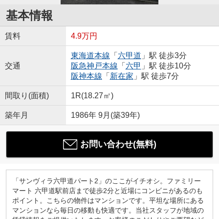
基本情報
賃料
4.9万円
東海道本線
「
六甲道
」駅 徒歩3分
交通
阪急神戸本線
「
六甲
」駅 徒歩10分
阪神本線
「
新在家
」駅 徒歩7分
間取り(面積)
1R(18.27㎡)
築年月
1986年 9月(築39年)
お問い合わせ(無料)
「サンヴィラ六甲道パート2」のここがイチオシ。ファミリー
マート 六甲道駅前店まで徒歩2分と近場にコンビニがあるのも
ポイント。こちらの物件はマンションです。平坦な場所にある
マンションなら毎日の移動も快適です。当社スタッフが地域の