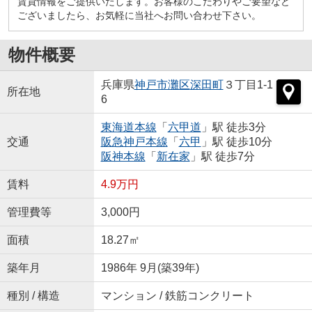
賃貸情報をご提供いたします。お客様のこだわりやご要望など
ございましたら、お気軽に当社へお問い合わせ下さい。
物件概要
兵庫県
神戸市灘区
深田町
３丁目1-1
所在地
6
東海道本線
「
六甲道
」駅 徒歩3分
交通
阪急神戸本線
「
六甲
」駅 徒歩10分
阪神本線
「
新在家
」駅 徒歩7分
賃料
4.9万円
管理費等
3,000円
面積
18.27㎡
築年月
1986年 9月(築39年)
種別 / 構造
マンション / 鉄筋コンクリート