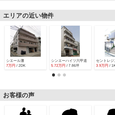
エリアの近い物件
シエール灘
シンエーハイツ六甲道
セントレジ
7
万
円
/ 2DK
5.72
万
円
/ 7.86坪
3.9
万
円
/ 1
お客様の声