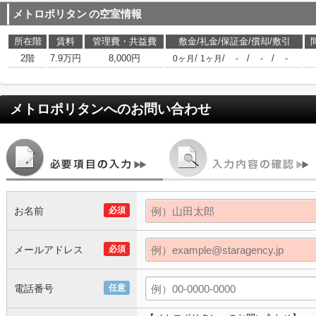
メトロポリタン
の空室情報
所在階
賃料
管理費・共益費
敷金/礼金/保証金/償却/敷引
2階
7.9万円
8,000円
/
/
/
/
0ヶ月
1ヶ月
-
-
-
メトロポリタン
へのお問い合わせ
お名前
必須
メールアドレス
必須
電話番号
任意