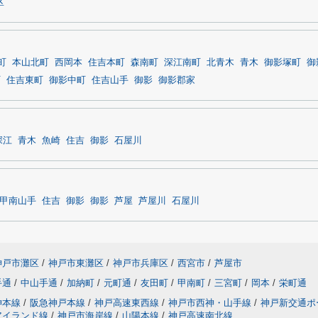
区
町
本山北町
西岡本
住吉本町
森南町
深江南町
北青木
青木
御影塚町
御
町
住吉東町
御影中町
住吉山手
御影
御影郡家
深江
青木
魚崎
住吉
御影
石屋川
甲南山手
住吉
御影
御影
芦屋
芦屋川
石屋川
神戸市灘区
/
神戸市東灘区
/
神戸市兵庫区
/
西宮市
/
芦屋市
手通
/
中山手通
/
加納町
/
元町通
/
友田町
/
甲南町
/
三宮町
/
岡本
/
栄町通
神本線
/
阪急神戸本線
/
神戸高速東西線
/
神戸市西神・山手線
/
神戸新交通ポ
アイランド線
/
神戸市海岸線
/
山陽本線
/
神戸高速南北線