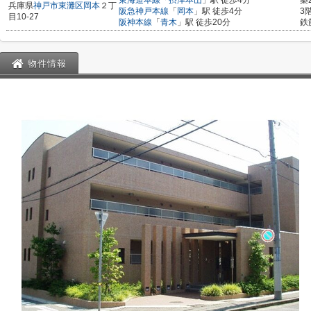
東海道本線
「
摂津本山
」駅 徒歩4分
築
兵庫県
神戸市東灘区
岡本
２丁
阪急神戸本線
「
岡本
」駅 徒歩4分
3
目10-27
阪神本線
「
青木
」駅 徒歩20分
鉄
物件情報