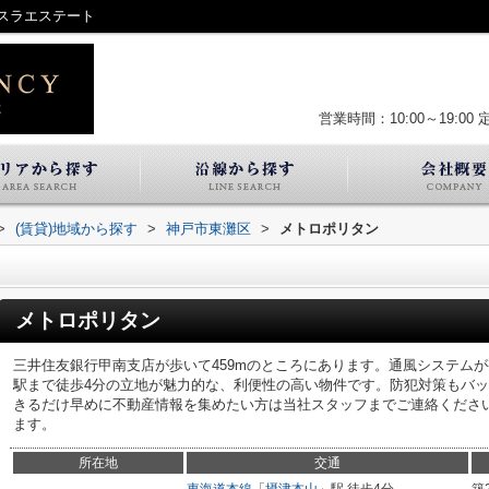
スラエステート
営業時間：10:00～19:00
>
(賃貸)地域から探す
>
神戸市東灘区
>
メトロポリタン
メトロポリタン
三井住友銀行甲南支店が歩いて459mのところにあります。通風システム
駅まで徒歩4分の立地が魅力的な、利便性の高い物件です。防犯対策もバ
きるだけ早めに不動産情報を集めたい方は当社スタッフまでご連絡くださ
ます。
所在地
交通