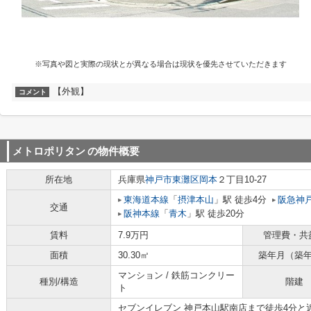
※写真や図と実際の現状とが異なる場合は現状を優先させていただきます
【外観】
コメント
メトロポリタン
の物件概要
所在地
兵庫県
神戸市東灘区
岡本
２丁目10-27
東海道本線
「
摂津本山
」駅 徒歩4分
阪急神
交通
阪神本線
「
青木
」駅 徒歩20分
賃料
7.9万円
管理費・共
面積
30.30㎡
築年月（築
マンション / 鉄筋コンクリー
種別/構造
階建
ト
セブンイレブン 神戸本山駅南店まで徒歩4分と