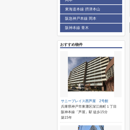
東海道本線 摂津本山
阪急神戸本線 岡本
阪神本線 青木
おすすめ物件
サニープレイス西芦屋 2号館
兵庫県神戸市東灘区深江南町１丁目
阪神本線「芦屋」駅 徒歩15分
築15年