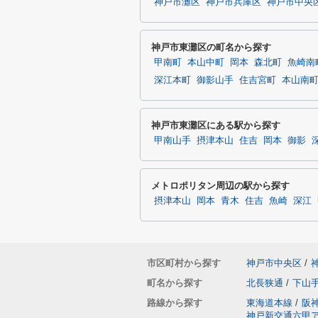
神戸市灘区
神戸市兵庫区
神戸市中央
神戸市東灘区の町名から探す
甲南町
本山中町
岡本
森北町
魚崎南
深江本町
御影山手
住吉宮町
本山南
神戸市東灘区にある駅から探す
甲南山手
摂津本山
住吉
岡本
御影
メトロポリタン周辺の駅から探す
摂津本山
岡本
青木
住吉
魚崎
深江
市区町村から探す
神戸市中央区
/
町名から探す
北長狭通
/
下山
路線から探す
東海道本線
/
阪
神戸新交通六甲