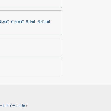
影本町
住吉南町
田中町
深江北町
ートアイランド線
/