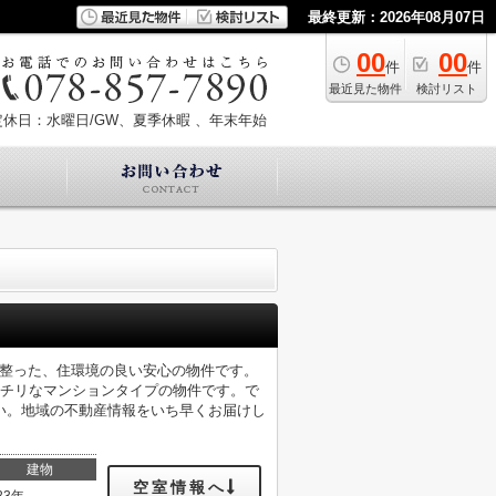
最終更新：2026年08月07日
00
00
件
件
最近見た物件
検討リスト
定休日：水曜日/GW、夏季休暇 、年末年始
が整った、住環境の良い安心の物件です。
ッチリなマンションタイプの物件です。で
い。地域の不動産情報をいち早くお届けし
建物
空室情報へ