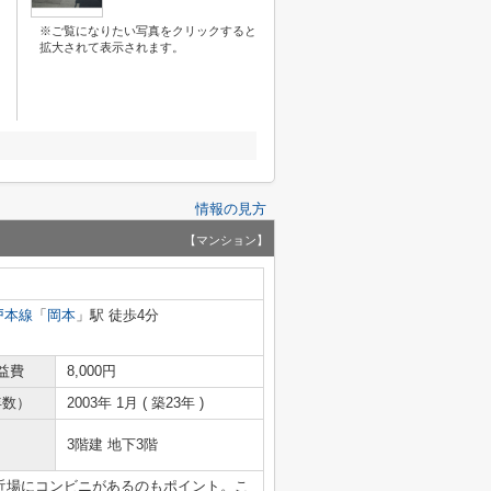
※ご覧になりたい写真をクリックすると
拡大されて表示されます。
情報の見方
【マンション】
戸本線
「
岡本
」駅 徒歩4分
益費
8,000円
年数）
2003年 1月 ( 築23年 )
3階建 地下3階
近場にコンビニがあるのもポイント。こ